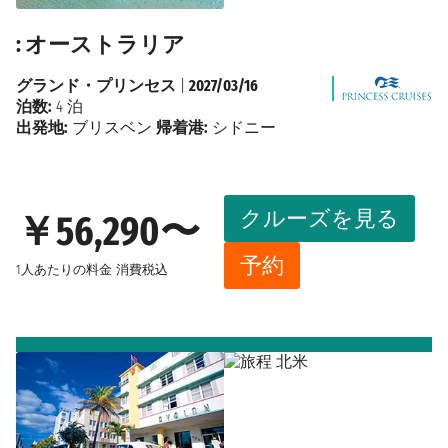
: オーストラリア
グランド・プリンセス
|
2027/03/16
泊数:
4 泊
出発地:
ブリスベン
帰着港:
シドニー
クルーズを見る
￥56,290〜
予約
1人あたりの料金
消費税込