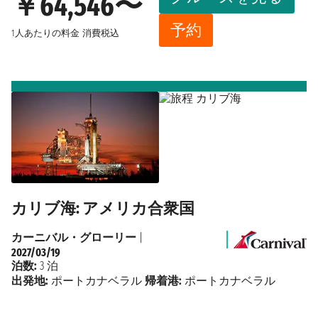
￥64,546〜
予約
1人あたりの料金
消費税込
カリブ海: アメリカ合衆国
カーニバル・グローリー
|
2027/03/19
泊数:
3 泊
出発地:
ポートカナベラル
帰着港:
ポートカナベラル