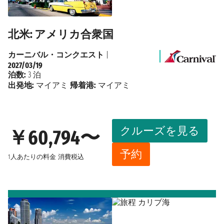
北米: アメリカ合衆国
カーニバル・コンクエスト
|
2027/03/19
泊数:
3 泊
出発地:
マイアミ
帰着港:
マイアミ
クルーズを見る
￥60,794〜
予約
1人あたりの料金
消費税込