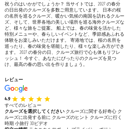
祝うのはいかがでしょうか？ 当サイトでは、2027 の春分
の日出発のクルーズを多数ご用意しています。 日本の桜
の名所を巡るクルーズ、暖かい気候の南国を訪れるクルー
ズ、そして、世界各地の美しい場所を巡る海外クルーズな
ど、様々な旅をご提案。 船上では、春の味覚を活かした
特別メニューや、春らしいイベントなど、季節感あふれる
体験をお楽しみいただけます。 寄港地では、桜の名所を
巡ったり、春の味覚を堪能したり、様々な楽しみ方ができ
ます。 2027 の春分の日、クルーズ旅行で心も体もリフレ
ッシュ！ 今すぐ、あなたにぴったりのクルーズを見つ
け、最高の春の思い出を作りましょう。
レビュー
4.9
すべてのレビュー
クルーズを選択してください
クルーズに関する好奇心
ク
ルーズに出発する前に
クルーズのヒント
クルーズに行く
時期
小旅行
3Dビデオ