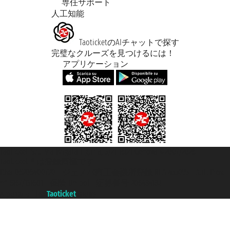
専任サポート
人工知能
TaoticketのAIチャットで探す
完璧なクルーズを見つけるには！
アプリケーション
Taoticket S.r.l. Via Brigata Liguria, 3/21 16121 Genova ©2007/2026 -
Taoticket ® は登録商標です
P.Iva 06206400720 - ジェノバ商工会議所登録 REA 433093 - Aut. Prov.
n° 6167/131601 - 保険 Unipol - 証券番号 206484182
A portal of the
Taoticket
group