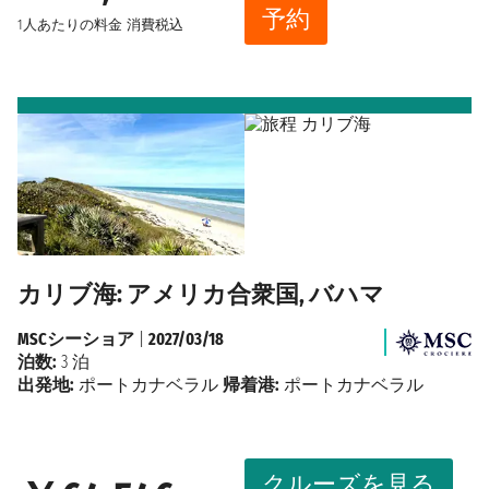
予約
1人あたりの料金
消費税込
カリブ海: アメリカ合衆国, バハマ
MSCシーショア
|
2027/03/18
泊数:
3 泊
出発地:
ポートカナベラル
帰着港:
ポートカナベラル
クルーズを見る