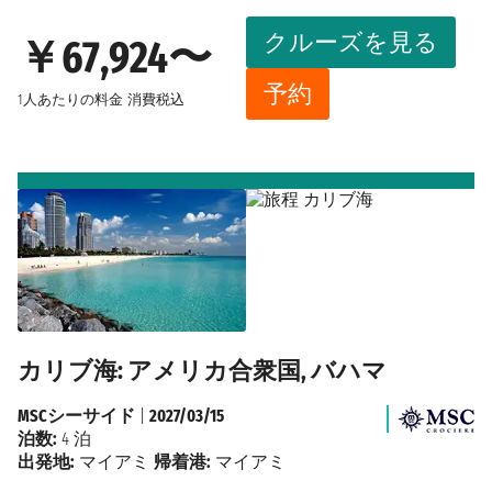
クルーズを見る
￥67,924〜
予約
1人あたりの料金
消費税込
カリブ海: アメリカ合衆国, バハマ
MSCシーサイド
|
2027/03/15
泊数:
4 泊
出発地:
マイアミ
帰着港:
マイアミ