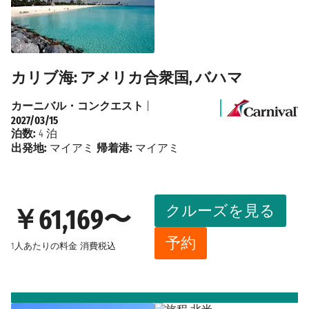
カリブ海: アメリカ合衆国, バハマ
カーニバル・コンクエスト
|
2027/03/15
泊数:
4 泊
出発地:
マイアミ
帰着港:
マイアミ
クルーズを見る
￥61,169〜
予約
1人あたりの料金
消費税込