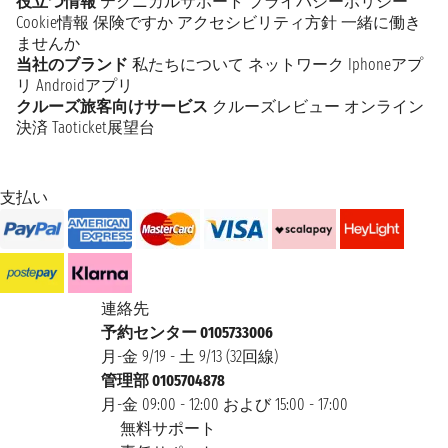
役立つ情報
テクニカルサポート
プライバシーポリシー
Cookie情報
保険ですか
アクセシビリティ方針
一緒に働き
ませんか
当社のブランド
私たちについて
ネットワーク
Iphoneアプ
リ
Androidアプリ
クルーズ旅客向けサービス
クルーズレビュー
オンライン
決済
Taoticket展望台
支払い
連絡先
予約センター 0105733006
月-金 9/19 - 土 9/13 (32回線)
管理部 0105704878
月-金 09:00 - 12:00 および 15:00 - 17:00
無料サポート