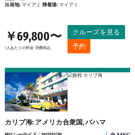
出発地:
マイアミ
帰着港:
マイアミ
クルーズを見る
￥69,800〜
予約
1人あたりの料金
消費税込
カリブ海: アメリカ合衆国, バハマ
MSCシーサイド
|
2027/03/19