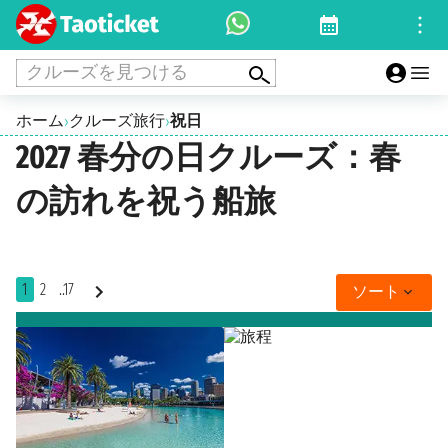
クルーズを見つける
ホーム
クルーズ旅行
祝日
›
›
2027 春分の日クルーズ：春
の訪れを祝う船旅
1
2
..17
ソート