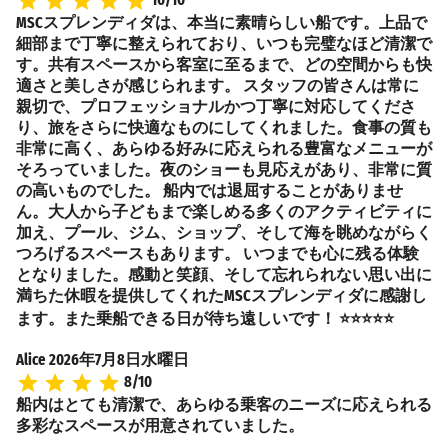
10/10
MSCスプレンディダは、本当に素晴らしい船です。上品で
細部まで丁寧に整えられており、いつも完璧なほど清潔で
す。共有スペースから客室に至るまで、どの空間からも快
適さと美しさが感じられます。 スタッフの皆さんは常に
親切で、プロフェッショナルかつ丁寧に対応してくださ
り、旅をさらに快適なものにしてくれました。食事の質も
非常に高く、あらゆる好みに応えられる豊富なメニューが
そろっていました。夜のショーも見応えがあり、非常に質
の高いものでした。 船内では退屈することがありませ
ん。大人から子どもまで楽しめる多くのアクティビティに
加え、プール、ジム、ショップ、そして海を眺めながらく
つろげるスペースもあります。 いつまでも心に残る体験
となりました。感動と笑顔、そして忘れられない思い出に
満ちた休暇を提供してくれたMSCスプレンディダに感謝し
ます。また乗船できる日が待ち遠しいです！ ⭐⭐⭐⭐⭐
Alice
2026年7月8日水曜日
8/10
船内はとても清潔で、あらゆる乗客のニーズに応えられる
多彩なスペースが用意されていました。