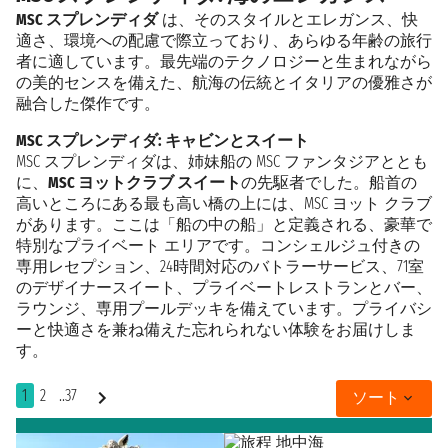
MSC スプレンディダ
は、そのスタイルとエレガンス、快
適さ、環境への配慮で際立っており、あらゆる年齢の旅行
者に適しています。最先端のテクノロジーと生まれながら
の美的センスを備えた、航海の伝統とイタリアの優雅さが
融合した傑作です。
MSC スプレンディダ: キャビンとスイート
MSC スプレンディダは、姉妹船の MSC ファンタジアととも
に、
MSC ヨットクラブ スイート
の先駆者でした。船首の
高いところにある最も高い橋の上には、MSC ヨット クラブ
があります。ここは「船の中の船」と定義される、豪華で
特別なプライベート エリアです。コンシェルジュ付きの
専用レセプション、24時間対応のバトラーサービス、71室
のデザイナースイート、プライベートレストランとバー、
ラウンジ、専用プールデッキを備えています。プライバシ
ーと快適さを兼ね備えた忘れられない体験をお届けしま
す。
1
2
..37
ソート