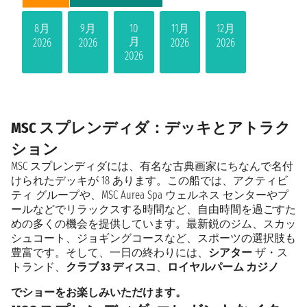
8月
9月
10
11月
12月
月
2026
2026
2026
2026
2026
MSC スプレンディダ：デッキとアトラク
ション
MSC スプレンディダには、有名な古典画家にちなんで名付
けられたデッキが 18 あります。この船では、アクティビ
ティ グループや、MSC Aurea Spa ウェルネス センターやプ
ールなどでリラックスする時間など、自由時間を過ごすた
めの多くの機会を提供しています。最新鋭のジム、スカッ
シュコート、ジョギングコースなど、スポーツの選択肢も
豊富です。そして、一日の終わりには、
シアター
ザ・ス
トランド、
クラブ 33 ディスコ
、
ロイヤルパーム カジノ
でショーをお楽しみいただけます。