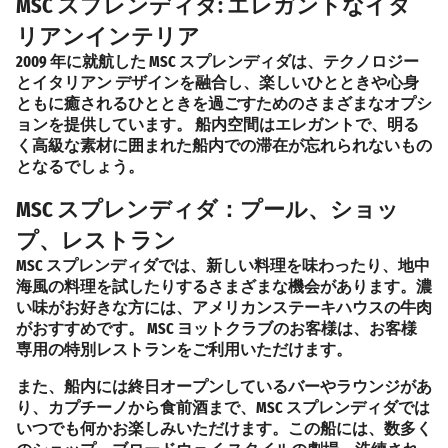
MSC スプレンディダ: エレガントなイタ
リアンインテリア
2009 年に就航した MSC スプレンディダは、テクノロジー
とイタリアン デザインを融合し、楽しいひとときや心身
ともに癒されるひとときを過ごすためのさまざまなオプシ
ョンを提供しています。
船内空間はエレガント
で、明る
く高級な素材に囲まれた船内での滞在が忘れられないもの
となるでしょう。
MSC スプレンディダ：プール、ショッ
プ、レストラン
MSC スプレンディダでは、新しい料理を味わったり、地中
海風の料理を試したりするさまざまな機会があります。濃
い味がお好きな方には、
アメリカンステーキハウス
の牛肉
がおすすめです。 MSC ヨットクラブのお客様は、お客様
専用の特別レストランをご利用いただけます。
また、船内には終日オープンしているバーやラウンジがあ
り、カプチーノから食前酒まで、MSC スプレンディダでは
いつでも何かお楽しみいただけます。この船には、数多く