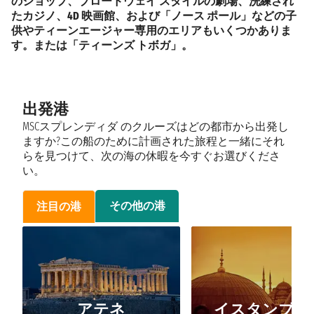
の
ショップ
、ブロードウェイ スタイルの劇場、洗練され
たカジノ、
4D 映画館
、および「
ノース ポール
」などの子
供やティーンエージャー専用のエリアもいくつかありま
す。または「
ティーンズ トボガ
」。
出発港
MSCスプレンディダ のクルーズはどの都市から出発し
ますか?この船のために計画された旅程と一緒にそれ
らを見つけて、次の海の休暇を今すぐお選びくださ
い。
その他の港
注目の港
アテネ
イスタンブー