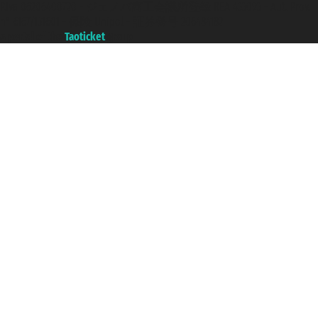
P.Iva 06206400720 - ジェノバ商工会議所登録 REA 433093 - Aut. Prov.
n° 6167/131601 - 保険 Unipol - 証券番号 206484182
A portal of the
Taoticket
group