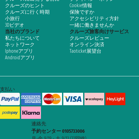
クルーズのヒント
Cookie情報
クルーズに行く時期
保険ですか
小旅行
アクセシビリティ方針
3Dビデオ
一緒に働きませんか
当社のブランド
クルーズ旅客向けサービス
私たちについて
クルーズレビュー
ネットワーク
オンライン決済
Iphoneアプリ
Taoticket展望台
Androidアプリ
支払い
連絡先
予約センター 0105733006
月-金 9/19 - 土 9/13 (32回線)