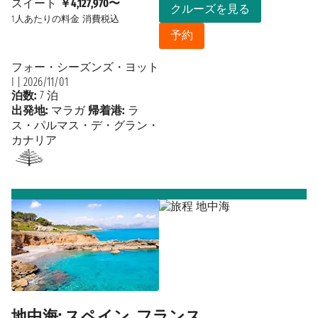
スイート
￥4,127,970〜
クルーズを見る
1人あたりの料金
消費税込
予約
フォー・シーズンズ・ヨット
I
|
2026/11/01
泊数:
7 泊
出発地:
マラガ
帰着港:
ラ
ス・パルマス・デ・グラン・
カナリア
地中海: スペイン, フランス