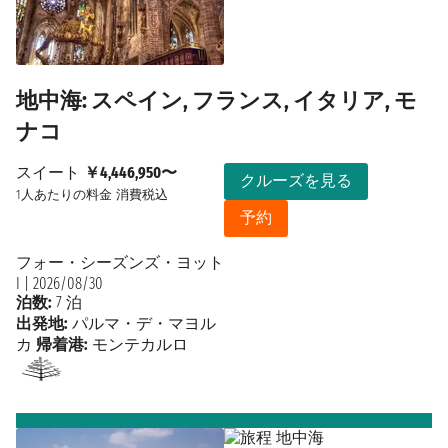
地中海: スペイン, フランス, イタリア, モ
ナコ
スイート
￥4,446,950〜
クルーズを見る
1人あたりの料金
消費税込
予約
フォー・シーズンズ・ヨット
I
|
2026/08/30
泊数:
7 泊
出発地:
パルマ・デ・マヨル
カ
帰着港:
モンテカルロ