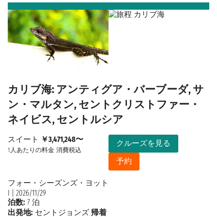
カリブ海: アンティグア・バーブーダ, サ
ン・マルタン, セントクリストファー・
ネイビス, セントルシア
スイート
￥3,471,248〜
クルーズを見る
1人あたりの料金
消費税込
予約
フォー・シーズンズ・ヨット
I
|
2026/11/29
泊数:
7 泊
出発地:
セントジョンズ
帰着