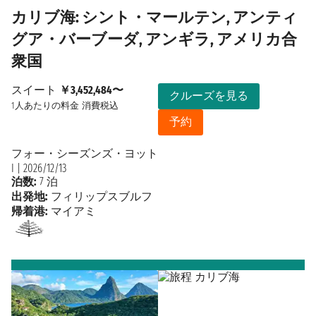
カリブ海: シント・マールテン, アンティ
グア・バーブーダ, アンギラ, アメリカ合
衆国
スイート
￥3,452,484〜
クルーズを見る
1人あたりの料金
消費税込
予約
フォー・シーズンズ・ヨット
I
|
2026/12/13
泊数:
7 泊
出発地:
フィリップスブルフ
帰着港:
マイアミ