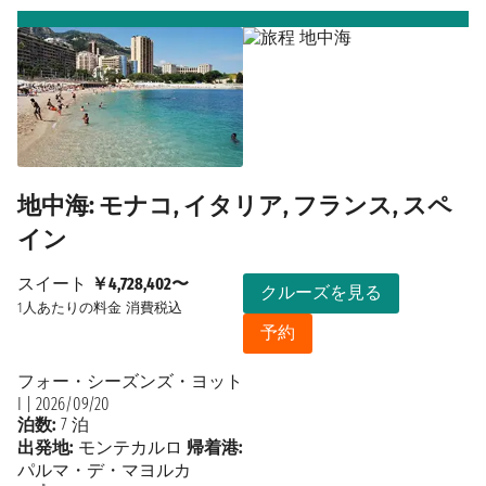
地中海: モナコ, イタリア, フランス, スペ
イン
スイート
￥4,728,402〜
クルーズを見る
1人あたりの料金
消費税込
予約
フォー・シーズンズ・ヨット
I
|
2026/09/20
泊数:
7 泊
出発地:
モンテカルロ
帰着港:
パルマ・デ・マヨルカ