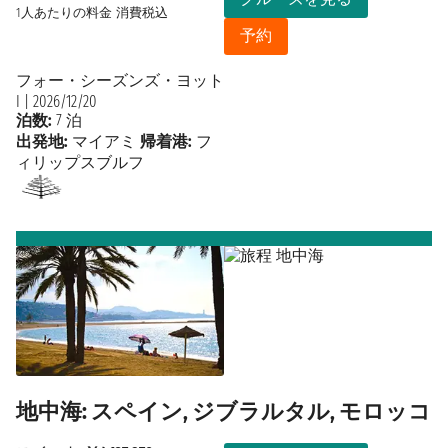
1人あたりの料金
消費税込
予約
フォー・シーズンズ・ヨット
I
|
2026/12/20
泊数:
7 泊
出発地:
マイアミ
帰着港:
フ
ィリップスブルフ
地中海: スペイン, ジブラルタル, モロッコ