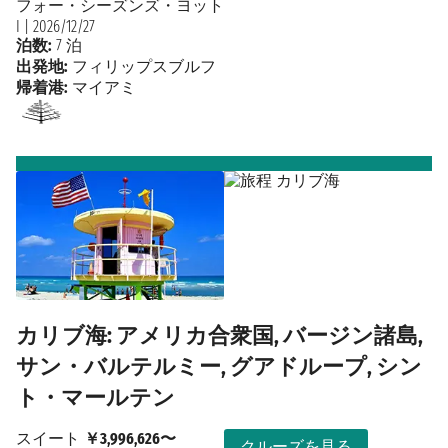
フォー・シーズンズ・ヨット
I
|
2026/12/27
泊数:
7 泊
出発地:
フィリップスブルフ
帰着港:
マイアミ
カリブ海: アメリカ合衆国, バージン諸島,
サン・バルテルミー, グアドループ, シン
ト・マールテン
スイート
￥3,996,626〜
クルーズを見る