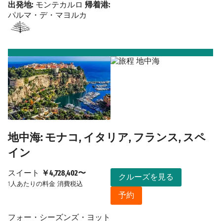
出発地:
モンテカルロ
帰着港:
パルマ・デ・マヨルカ
地中海: モナコ, イタリア, フランス, スペ
イン
スイート
￥4,728,402〜
クルーズを見る
1人あたりの料金
消費税込
予約
フォー・シーズンズ・ヨット