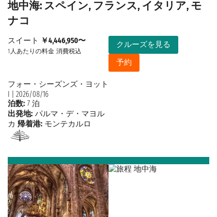
地中海: スペイン, フランス, イタリア, モ
ナコ
スイート
￥4,446,950〜
クルーズを見る
1人あたりの料金
消費税込
予約
フォー・シーズンズ・ヨット
I
|
2026/08/16
泊数:
7 泊
出発地:
パルマ・デ・マヨル
カ
帰着港:
モンテカルロ