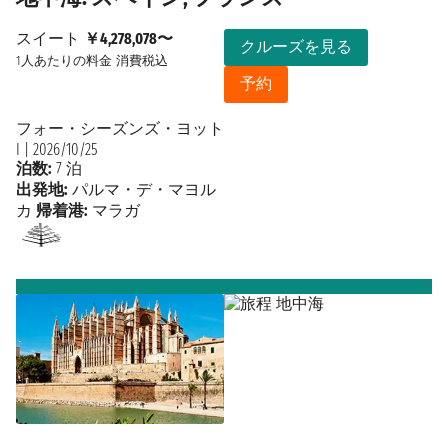
スイート
￥4,278,078〜
クルーズを見る
1人あたりの料金
消費税込
予約
フォー・シーズンズ・ヨット
I
|
2026/10/25
泊数:
7 泊
出発地:
パルマ・デ・マヨル
カ
帰着港:
マラガ