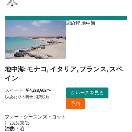
地中海: モナコ, イタリア, フランス, スペ
イン
スイート
￥4,728,402〜
クルーズを見る
1人あたりの料金
消費税込
予約
フォー・シーズンズ・ヨット
I
|
2026/08/23
泊数:
7 泊