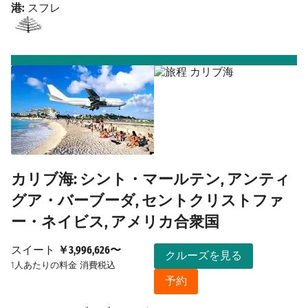
港:
スフレ
カリブ海: シント・マールテン, アンティ
グア・バーブーダ, セントクリストファ
ー・ネイビス, アメリカ合衆国
スイート
￥3,996,626〜
クルーズを見る
1人あたりの料金
消費税込
予約