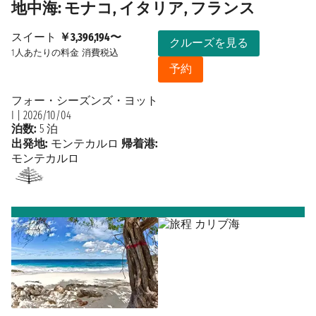
地中海: モナコ, イタリア, フランス
スイート
￥3,396,194〜
クルーズを見る
1人あたりの料金
消費税込
予約
フォー・シーズンズ・ヨット
I
|
2026/10/04
泊数:
5 泊
出発地:
モンテカルロ
帰着港:
モンテカルロ