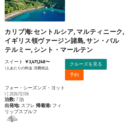
カリブ海: セントルシア, マルティニーク,
イギリス領ヴァージン諸島, サン・バル
テルミー, シント・マールテン
スイート
￥3,471,248〜
クルーズを見る
1人あたりの料金
消費税込
予約
フォー・シーズンズ・ヨット
I
|
2026/12/06
泊数:
7 泊
出発地:
スフレ
帰着港:
フィ
リップスブルフ