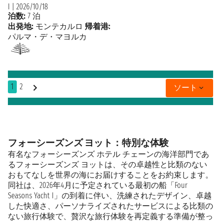
I
|
2026/10/18
泊数:
7 泊
出発地:
モンテカルロ
帰着港:
パルマ・デ・マヨルカ
1
2
ソート
フォーシーズンズ ヨット：特別な体験
有名なフォーシーズンズ ホテル チェーンの海洋部門であ
るフォーシーズンズ ヨットは、その卓越性と比類のない
おもてなしを世界の海にお届けすることをお約束します。
同社は、2026年4月に予定されている最初の船「Four
Seasons Yacht I」の到着に伴い、洗練されたデザイン、卓越
した快適さ、パーソナライズされたサービスによる比類の
ない旅行体験で、贅沢な旅行体験を再定義する準備が整っ