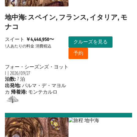
地中海: スペイン, フランス, イタリア, モ
ナコ
スイート
￥4,446,950〜
クルーズを見る
1人あたりの料金
消費税込
予約
フォー・シーズンズ・ヨット
I
|
2026/09/27
泊数:
7 泊
出発地:
パルマ・デ・マヨル
カ
帰着港:
モンテカルロ