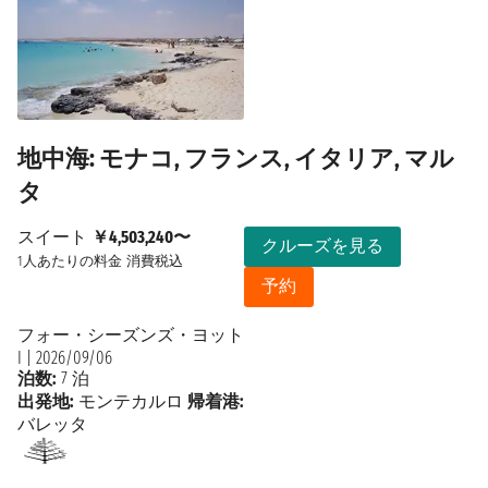
地中海: モナコ, フランス, イタリア, マル
タ
スイート
￥4,503,240〜
クルーズを見る
1人あたりの料金
消費税込
予約
フォー・シーズンズ・ヨット
I
|
2026/09/06
泊数:
7 泊
出発地:
モンテカルロ
帰着港:
バレッタ