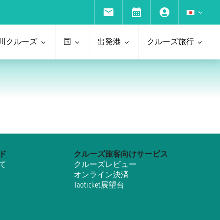
川クルーズ
国
出発港
クルーズ旅行
ド
クルーズ旅客向けサービス
て
クルーズレビュー
オンライン決済
Taoticket展望台