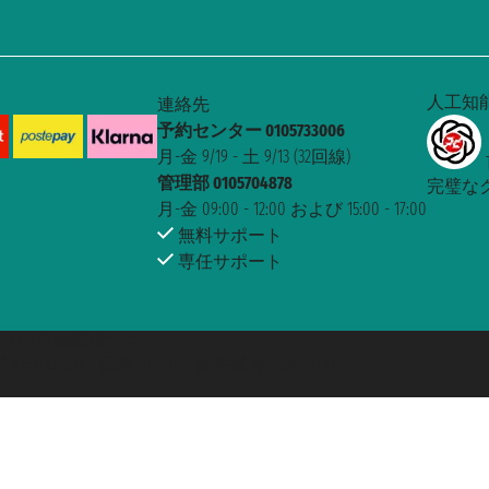
人工知
連絡先
予約センター 0105733006
月-金 9/19 - 土 9/13 (32回線)
管理部 0105704878
完璧な
月-金 09:00 - 12:00 および 15:00 - 17:00
無料サポート
専任サポート
 Taoticket ® は登録商標です
 6167/131601 - 保険 Unipol - 証券番号 206484182