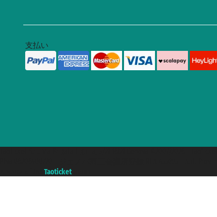
支払い
Taoticket S.r.l. Via Brigata Liguria, 3/21 16121 Genova ©2007/2026 -
P.Iva 06206400720 - ジェノバ商工会議所登録 REA 433093 - Aut. Prov. n°
A portal of the
Taoticket
group