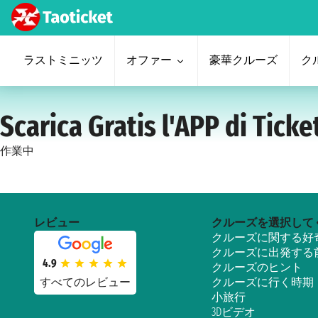
ラストミニッツ
オファー
豪華クルーズ
ク
Scarica Gratis l'APP di Tick
作業中
レビュー
クルーズを選択して
クルーズに関する好
クルーズに出発する
4.9
クルーズのヒント
すべてのレビュー
クルーズに行く時期
小旅行
3Dビデオ