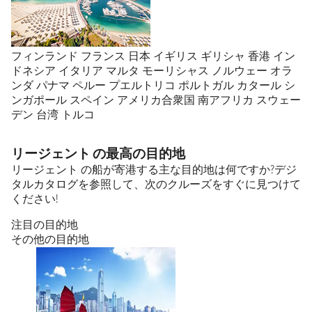
フィンランド
フランス
日本
イギリス
ギリシャ
香港
イン
ドネシア
イタリア
マルタ
モーリシャス
ノルウェー
オラ
ンダ
パナマ
ペルー
プエルトリコ
ポルトガル
カタール
シ
ンガポール
スペイン
アメリカ合衆国
南アフリカ
スウェー
デン
台湾
トルコ
リージェント の最高の目的地
リージェント の船が寄港する主な目的地は何ですか?デジ
タルカタログを参照して、次のクルーズをすぐに見つけて
ください!
注目の目的地
その他の目的地