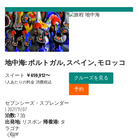
地中海: ポルトガル, スペイン, モロッコ
スイート
￥659,912〜
クルーズを見る
1人あたりの料金
消費税込
予約
セブンシーズ・スプレンダー
|
2027/11/07
泊数:
7 泊
出発地:
リスボン
帰着港:
タ
ラゴナ