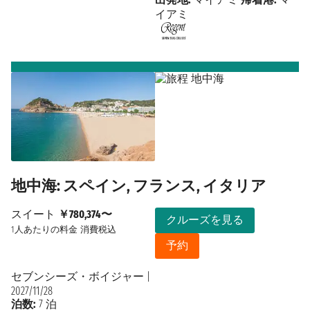
イアミ
地中海: スペイン, フランス, イタリア
スイート
￥780,374〜
クルーズを見る
1人あたりの料金
消費税込
予約
セブンシーズ・ボイジャー
|
2027/11/28
泊数:
7 泊