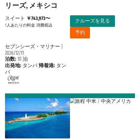
リーズ, メキシコ
スイート
￥743,973〜
クルーズを見る
1人あたりの料金
消費税込
予約
セブンシーズ・マリナー
|
2026/12/11
泊数:
10 泊
出発地:
タンパ
帰着港:
タン
パ