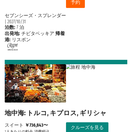
予約
セブンシーズ・スプレンダー
|
2027/10/31
泊数:
7 泊
出発地:
チビタベッキア
帰着
港:
リスボン
地中海: トルコ, キプロス, ギリシャ
スイート
￥736,843〜
クルーズを見る
1人あたりの料金
消費税込