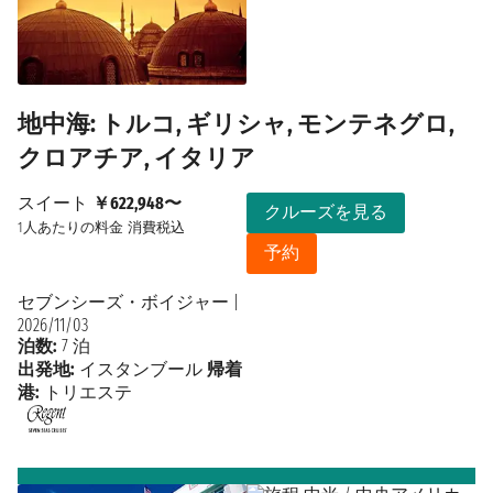
地中海: トルコ, ギリシャ, モンテネグロ,
クロアチア, イタリア
スイート
￥622,948〜
クルーズを見る
1人あたりの料金
消費税込
予約
セブンシーズ・ボイジャー
|
2026/11/03
泊数:
7 泊
出発地:
イスタンブール
帰着
港:
トリエステ