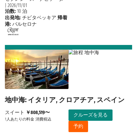
|
2026/11/01
泊数:
10 泊
出発地:
チビタベッキア
帰着
港:
バルセロナ
地中海: イタリア, クロアチア, スペイン
スイート
￥808,519〜
クルーズを見る
1人あたりの料金
消費税込
予約