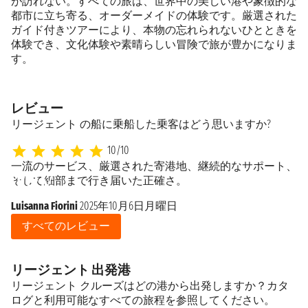
が訪れない。すべての旅は、世界中の美しい港や象徴的な
都市に立ち寄る、オーダーメイドの体験です。厳選された
ガイド付きツアーにより、本物の忘れられないひとときを
体験でき、文化体験や素晴らしい冒険で旅が豊かになりま
す。
レビュー
リージェント の船に乗船した乗客はどう思いますか?
10/10
一流のサービス、厳選された寄港地、継続的なサポート、
Du
そして細部まで行き届いた正確さ。
Luisanna Fiorini
2025年10月6日月曜日
すべてのレビュー
リージェント 出発港
リージェント クルーズはどの港から出発しますか？カタ
ログと利用可能なすべての旅程を参照してください。