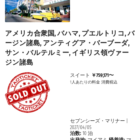
アメリカ合衆国, バハマ, プエルトリコ, バ
ージン諸島, アンティグア・バーブーダ,
サン・バルテルミー, イギリス領ヴァー
ジン諸島
スイート
￥759,171〜
1人あたりの料金
消費税込
セブンシーズ・マリナー
|
2027/04/05
泊数:
10 泊
出発地:
マイアミ
帰着港:
マ