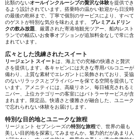
比類のない
オールインクルーシブの贅沢な体験
を提供でき
るよう設計されています。搭乗時の温かい歓迎から日没時
の最後の乾杯まで、丁寧で個別のサービスにより、すべて
のゲストが特別な気分を味わえます。
プレミアムドリン
クの飲み放題
、厳選された寄港地観光ツアー、船内レスト
ランでの幅広いお食事オプションが追加料金なしで常に含
まれています。
広々とした洗練されたスイート
リージェント スイート
は、海上での究極の快適さと贅沢
さを提供します。各キャビンには大きな専用バルコニーが
備わり、上質な素材でエレガントに装飾されており、妥協
のないリラックスとプライバシーを保てる空間を提供して
います。アメニティには、高級リネン、毎日補充されるミ
ニバー、上位カテゴリーの客室にはバトラーサービスが含
まれます。限定品。快適さと優雅さが融合した、ユニーク
で忘れられない体験をお届けします。
特別な目的地とユニークな旅程
リージェント セブンシーズの
特別な旅程
で、世界の最も
美しい目的地を探索してみませんか。魅力的だがあまり人