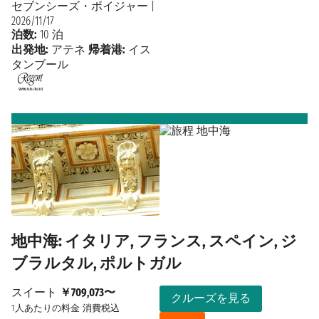
セブンシーズ・ボイジャー
|
2026/11/17
泊数:
10 泊
出発地:
アテネ
帰着港:
イス
タンブール
地中海: イタリア, フランス, スペイン, ジ
ブラルタル, ポルトガル
スイート
￥709,073〜
クルーズを見る
1人あたりの料金
消費税込