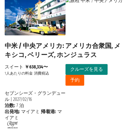
中米 / 中央アメリカ: アメリカ合衆国, メ
キシコ, ベリーズ, ホンジュラス
スイート
￥638,334〜
クルーズを見る
1人あたりの料金
消費税込
予約
セブンシーズ・グランデュー
ル
|
2027/02/16
泊数:
7 泊
出発地:
マイアミ
帰着港:
マ
イアミ