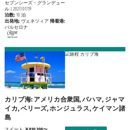
セブンシーズ・グランデュー
ル
|
2027/07/19
泊数:
10 泊
出発地:
ヴェネツィア
帰着港:
バルセロナ
カリブ海: アメリカ合衆国, バハマ, ジャマ
イカ, ベリーズ, ホンジュラス, ケイマン諸
島
スイート
￥810,208〜