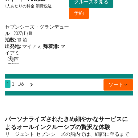
クルーズを見る
1人あたりの料金
消費税込
予約
セブンシーズ・グランデュー
ル
|
2027/11/18
泊数:
10 泊
出発地:
マイアミ
帰着港:
マ
イアミ
1
2
..45
ソート
パーソナライズされたきめ細やかなサービスに
よるオールインクルーシブの贅沢な体験
リージェント セブンシーズの船内では、細部に至るまで