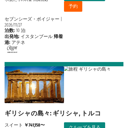
予約
セブンシーズ・ボイジャー
|
2026/11/27
泊数:
10 泊
出発地:
イスタンブール
帰着
港:
アテネ
ギリシャの島々: ギリシャ, トルコ
スイート
￥741,158〜
クルーズを見る