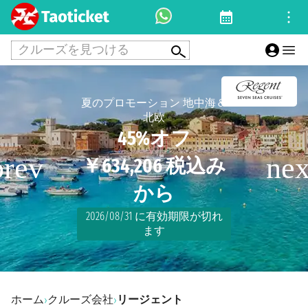
クルーズを見つける
夏のプロモーション 地中海＆
北欧
45%オフ
￥634,206 税込み
から
2026/08/31 に有効期限が切れ
ます
ホーム
クルーズ会社
リージェント
›
›