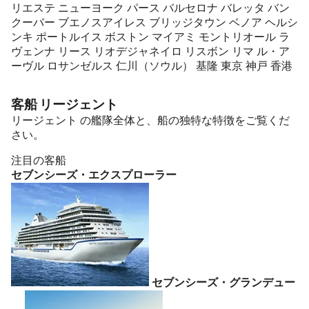
リエステ
ニューヨーク
パース
バルセロナ
バレッタ
バン
クーバー
ブエノスアイレス
ブリッジタウン
ベノア
ヘルシ
ンキ
ポートルイス
ボストン
マイアミ
モントリオール
ラ
ヴェンナ
リース
リオデジャネイロ
リスボン
リマ
ル・ア
ーヴル
ロサンゼルス
仁川（ソウル）
基隆
東京
神戸
香港
客船 リージェント
リージェント の艦隊全体と、船の独特な特徴をご覧くだ
さい。
注目の客船
セブンシーズ・エクスプローラー
セブンシーズ・グランデュー