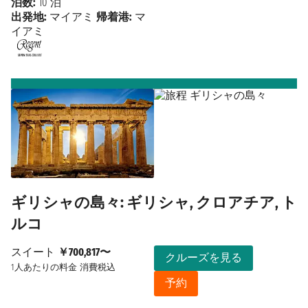
泊数:
10 泊
出発地:
マイアミ
帰着港:
マ
イアミ
ギリシャの島々: ギリシャ, クロアチア, ト
ルコ
スイート
￥700,817〜
クルーズを見る
1人あたりの料金
消費税込
予約