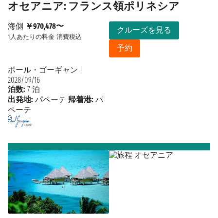
オセアニア: フランス領ポリネシア
海側
￥970,478〜
クルーズを見る
1人あたりの料金
消費税込
予約
ポール・ゴーギャン
|
2028/09/16
泊数:
7 泊
出発地:
パペーテ
帰着港:
パ
ペーテ