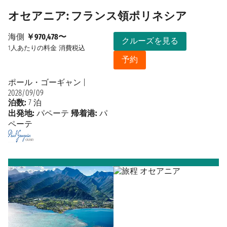
オセアニア: フランス領ポリネシア
海側
￥970,478〜
クルーズを見る
1人あたりの料金
消費税込
予約
ポール・ゴーギャン
|
2028/09/09
泊数:
7 泊
出発地:
パペーテ
帰着港:
パ
ペーテ