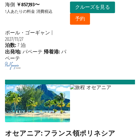
海側
￥857,193〜
クルーズを見る
1人あたりの料金
消費税込
予約
ポール・ゴーギャン
|
2027/11/27
泊数:
7 泊
出発地:
パペーテ
帰着港:
パ
ペーテ
オセアニア: フランス領ポリネシア