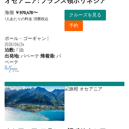
オセアニア: フランス領ポリネシア
海側
￥970,478〜
クルーズを見る
1人あたりの料金
消費税込
予約
ポール・ゴーギャン
|
2028/06/24
泊数:
7 泊
出発地:
パペーテ
帰着港:
パ
ペーテ