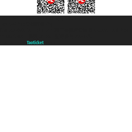
Taoticket S.r.l. Via Brigata Liguria, 3/21 16121 Genova ©2007/2026 -
Taoticket ® は登録商標です
P.Iva 06206400720 - ジェノバ商工会議所登録 REA 433093 - Aut. Prov.
n° 6167/131601 - 保険 Unipol - 証券番号 206484182
A portal of the
Taoticket
group