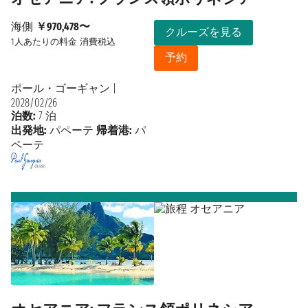
海側
￥970,478〜
クルーズを見る
1人あたりの料金
消費税込
予約
ポール・ゴーギャン
|
2028/02/26
泊数:
7 泊
出発地:
パペーテ
帰着港:
パ
ペーテ