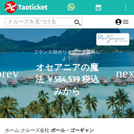
クルーズを見つける
フランス領ポリネシアを発見し
よう!
オセアニアの魔
法 ￥564,539 税込
みから
ホーム
クルーズ会社
ポール・ゴーギャン
›
›