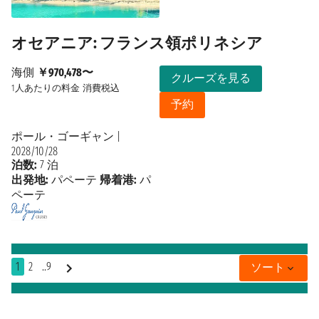
オセアニア: フランス領ポリネシア
海側
￥970,478〜
クルーズを見る
1人あたりの料金
消費税込
予約
ポール・ゴーギャン
|
2028/10/28
泊数:
7 泊
出発地:
パペーテ
帰着港:
パ
ペーテ
1
2
..9
ソート