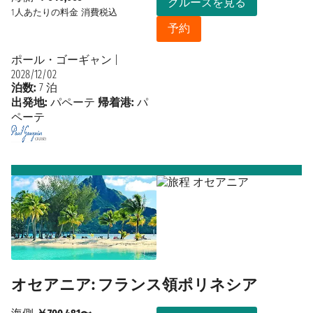
クルーズを見る
1人あたりの料金
消費税込
予約
ポール・ゴーギャン
|
2028/12/02
泊数:
7 泊
出発地:
パペーテ
帰着港:
パ
ペーテ
オセアニア: フランス領ポリネシア