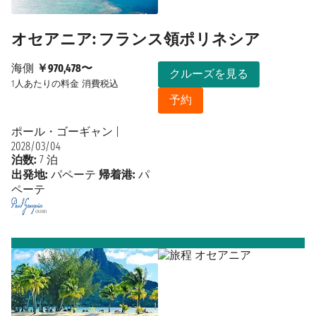
オセアニア: フランス領ポリネシア
海側
￥970,478〜
クルーズを見る
1人あたりの料金
消費税込
予約
ポール・ゴーギャン
|
2028/03/04
泊数:
7 泊
出発地:
パペーテ
帰着港:
パ
ペーテ