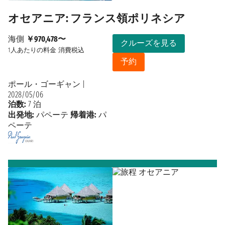
オセアニア: フランス領ポリネシア
海側
￥970,478〜
クルーズを見る
1人あたりの料金
消費税込
予約
ポール・ゴーギャン
|
2028/05/06
泊数:
7 泊
出発地:
パペーテ
帰着港:
パ
ペーテ