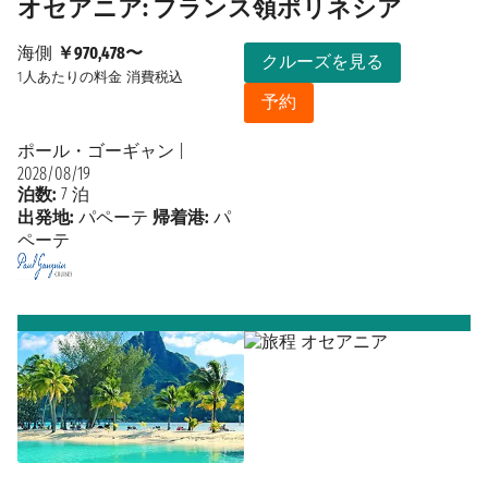
オセアニア: フランス領ポリネシア
海側
￥970,478〜
クルーズを見る
1人あたりの料金
消費税込
予約
ポール・ゴーギャン
|
2028/08/19
泊数:
7 泊
出発地:
パペーテ
帰着港:
パ
ペーテ