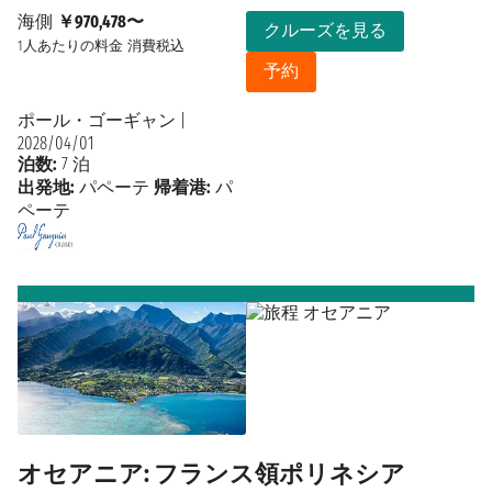
海側
￥970,478〜
クルーズを見る
1人あたりの料金
消費税込
予約
ポール・ゴーギャン
|
2028/04/01
泊数:
7 泊
出発地:
パペーテ
帰着港:
パ
ペーテ
オセアニア: フランス領ポリネシア