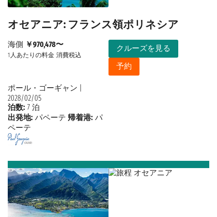
オセアニア: フランス領ポリネシア
海側
￥970,478〜
クルーズを見る
1人あたりの料金
消費税込
予約
ポール・ゴーギャン
|
2028/02/05
泊数:
7 泊
出発地:
パペーテ
帰着港:
パ
ペーテ