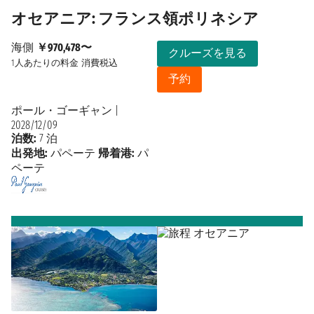
オセアニア: フランス領ポリネシア
海側
￥970,478〜
クルーズを見る
1人あたりの料金
消費税込
予約
ポール・ゴーギャン
|
2028/12/09
泊数:
7 泊
出発地:
パペーテ
帰着港:
パ
ペーテ