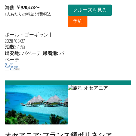
海側
￥970,478〜
クルーズを見る
1人あたりの料金
消費税込
予約
ポール・ゴーギャン
|
2028/05/27
泊数:
7 泊
出発地:
パペーテ
帰着港:
パ
ペーテ
オセアニア: フランス領ポリネシア