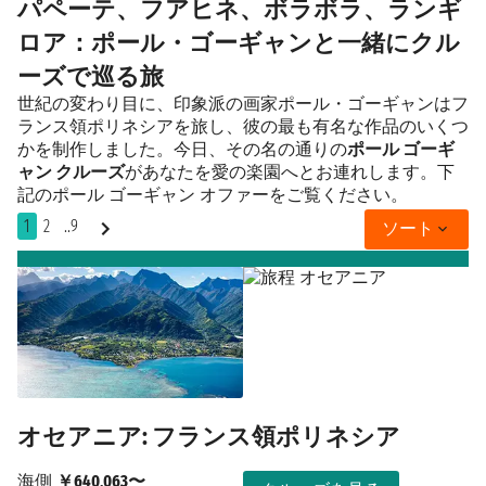
パペーテ、フアヒネ、ボラボラ、ランギ
ロア：ポール・ゴーギャンと一緒にクル
ーズで巡る旅
世紀の変わり目に、印象派の画家ポール・ゴーギャンはフ
ランス領ポリネシアを旅し、彼の最も有名な作品のいくつ
かを制作しました。今日、その名の通りの
ポール ゴーギ
ャン クルーズ
があなたを愛の楽園へとお連れします。下
記のポール ゴーギャン オファーをご覧ください。
1
2
..9
ソート
オセアニア: フランス領ポリネシア
海側
￥640,063〜