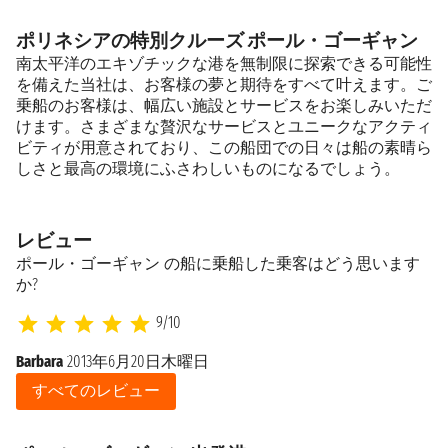
ポリネシアの特別クルーズ ポール・ゴーギャン
南太平洋のエキゾチックな港を無制限に探索できる可能性
を備えた当社は、お客様の夢と期待をすべて叶えます。ご
乗船のお客様は、幅広い施設とサービスをお楽しみいただ
けます。さまざまな贅沢なサービスとユニークなアクティ
ビティが用意されており、この船団での日々は船の素晴ら
しさと最高の環境にふさわしいものになるでしょう。
レビュー
ポール・ゴーギャン の船に乗船した乗客はどう思います
か?
9/10
Barbara
2013年6月20日木曜日
St
すべてのレビュー