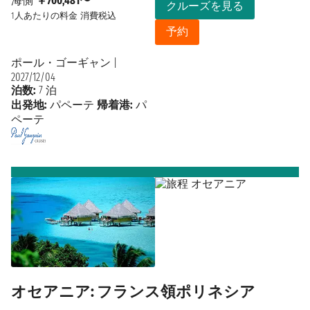
海側
￥700,481〜
クルーズを見る
1人あたりの料金
消費税込
予約
ポール・ゴーギャン
|
2027/12/04
泊数:
7 泊
出発地:
パペーテ
帰着港:
パ
ペーテ
オセアニア: フランス領ポリネシア