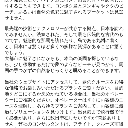
りすることもできます。ロンボク島とスンギギやクタのビ
ーチ、あるいは自然の色彩に魅了されるプーケットは見逃
せません。
最先端の技術とテクノロジーが共存する拠点、日本を訪れ
てみませんか。洗練された、そして最も伝統的な古代のも
のです。魅惑的な那覇を訪れたり、島である
九州
に着く
と、日本には驚くほど多くの多様な資源があることに驚く
でしょう。
大都市に魅了されながらも、本当の楽園を探しているな
ら、少し移動するだけで夢のようなビーチが見つかり、周
囲の手つかずの自然をじっくりと眺めることができます。
当社のウェブサイトにアクセスして、夢のクルーズを
お得
な価格
でお楽しみいただけるプランをご覧ください。目的
地をどこにするか決めかねている場合は、当社のオペレー
ターにご相談ください。オペレーターはすぐにお客様のニ
ーズを理解し、あらゆるプランをご案内して、お客様に最
適なソリューションを見つけます。出発港まで飛行機で行
く必要があり、さらに数日滞在したいですか?問題ありま
せん！弊社のコンサルタントは、フライト、クルーズ前後