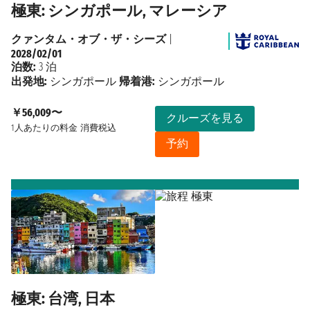
極東: シンガポール, マレーシア
クァンタム・オブ・ザ・シーズ
|
2028/02/01
泊数:
3 泊
出発地:
シンガポール
帰着港:
シンガポール
￥56,009〜
クルーズを見る
1人あたりの料金
消費税込
予約
極東: 台湾, 日本