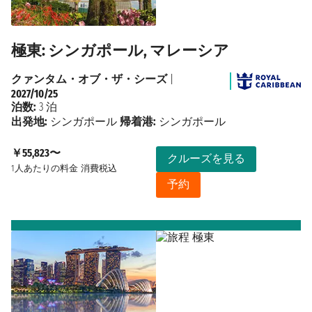
極東: シンガポール, マレーシア
クァンタム・オブ・ザ・シーズ
|
2027/10/25
泊数:
3 泊
出発地:
シンガポール
帰着港:
シンガポール
￥55,823〜
クルーズを見る
1人あたりの料金
消費税込
予約