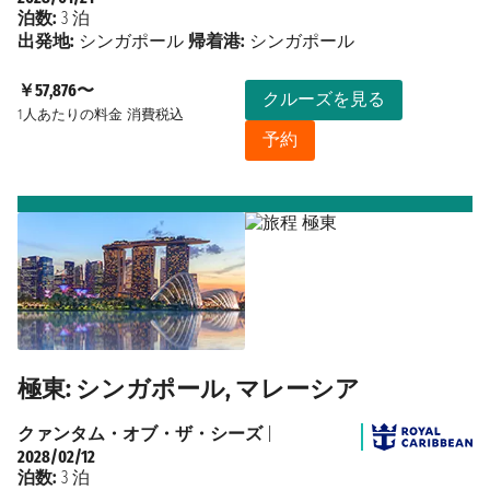
泊数:
3 泊
出発地:
シンガポール
帰着港:
シンガポール
￥57,876〜
クルーズを見る
1人あたりの料金
消費税込
予約
極東: シンガポール, マレーシア
クァンタム・オブ・ザ・シーズ
|
2028/02/12
泊数:
3 泊