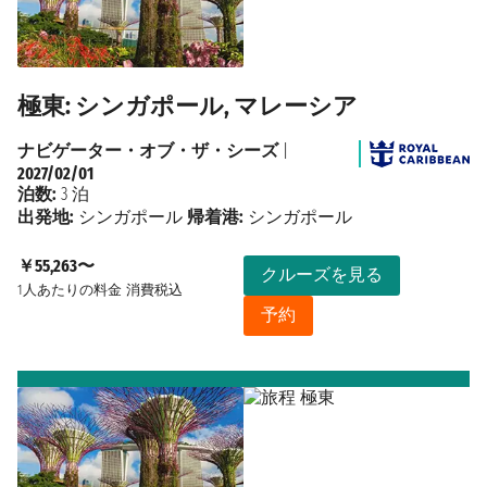
極東: シンガポール, マレーシア
ナビゲーター・オブ・ザ・シーズ
|
2027/02/01
泊数:
3 泊
出発地:
シンガポール
帰着港:
シンガポール
￥55,263〜
クルーズを見る
1人あたりの料金
消費税込
予約