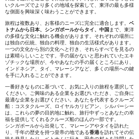
いクルーズでより多くの地域を探索して、東洋の最も多様
な側面を興味深く味わうことができます。
旅程は複数あり、お客様のニーズに完全に適合します。
ベ
トナムから日本、シンガポールからタイ、中国
まで、東洋
の多様な文化に触れる機会があります。それぞれの場所に
は独自の伝統、独自の料理、独自の生活様式があります。
一つの文化から別の文化へと行き、それらすべてを見るの
は素晴らしいことです。手の届かないと思われていたエキ
ゾチックな場所が、今やあなたの手の届くところにあり、
インドネシア、タイ、マレーシアなど、多くの場所への鍵
を手に入れることができます。
一番好きなものに基づいて、お気に入りの旅程を選択して
ください。ご興味のある企業をお選びいただき、ご自身に
最適な企業をお選びください。あなたを代表するクルーズ
船：コスタクルーズ、ロイヤルカリビアン、シルバーシー
は、これらの夢の目的地に触れ、旅行中ずっとあなたの幸
福を提供してくれるクルーズ船のほんの一部です。
シンガポールから出発して、マレーシアやタイを訪れた
り、千年の歴史を持つ皇帝の地である
香港
を訪れてその伝
統を発見したり、ベトナムに行き、田舎の村々を訪問した