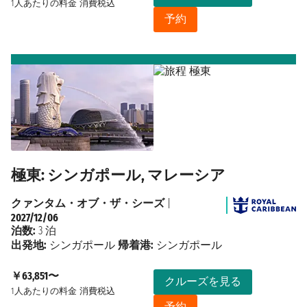
1人あたりの料金
消費税込
予約
極東: シンガポール, マレーシア
クァンタム・オブ・ザ・シーズ
|
2027/12/06
泊数:
3 泊
出発地:
シンガポール
帰着港:
シンガポール
￥63,851〜
クルーズを見る
1人あたりの料金
消費税込
予約