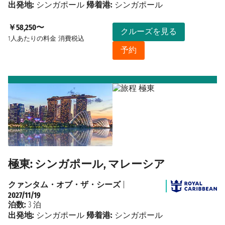
出発地:
シンガポール
帰着港:
シンガポール
￥58,250〜
クルーズを見る
1人あたりの料金
消費税込
予約
極東: シンガポール, マレーシア
クァンタム・オブ・ザ・シーズ
|
2027/11/19
泊数:
3 泊
出発地:
シンガポール
帰着港:
シンガポール