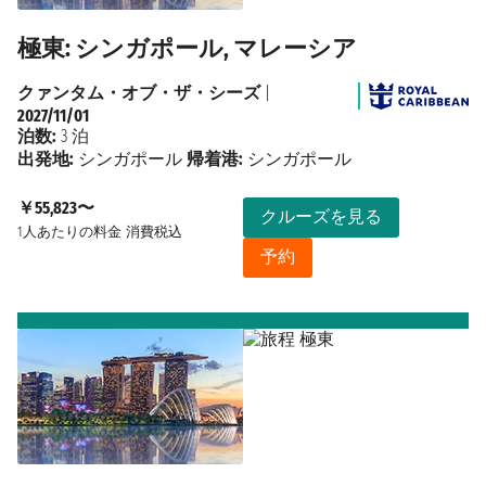
極東: シンガポール, マレーシア
クァンタム・オブ・ザ・シーズ
|
2027/11/01
泊数:
3 泊
出発地:
シンガポール
帰着港:
シンガポール
￥55,823〜
クルーズを見る
1人あたりの料金
消費税込
予約