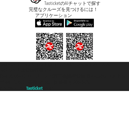
TaoticketのAIチャットで探す
完璧なクルーズを見つけるには！
アプリケーション
Taoticket S.r.l. Via Brigata Liguria, 3/21 16121 Genova ©2007/2026 -
Taoticket ® は登録商標です
P.Iva 06206400720 - ジェノバ商工会議所登録 REA 433093 - Aut. Prov.
n° 6167/131601 - 保険 Unipol - 証券番号 206484182
A portal of the
Taoticket
group