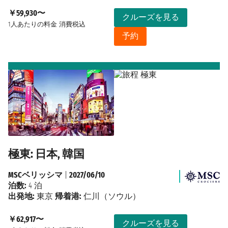
￥59,930〜
クルーズを見る
1人あたりの料金
消費税込
予約
極東: 日本, 韓国
MSCベリッシマ
|
2027/06/10
泊数:
4 泊
出発地:
東京
帰着港:
仁川（ソウル）
￥62,917〜
クルーズを見る