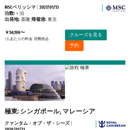
MSCベリッシマ
|
2027/01/13
泊数:
4 泊
出発地:
基隆
帰着港:
東京
￥56,196〜
クルーズを見る
1人あたりの料金
消費税込
予約
極東: シンガポール, マレーシア
クァンタム・オブ・ザ・シーズ
|
2028/01/21