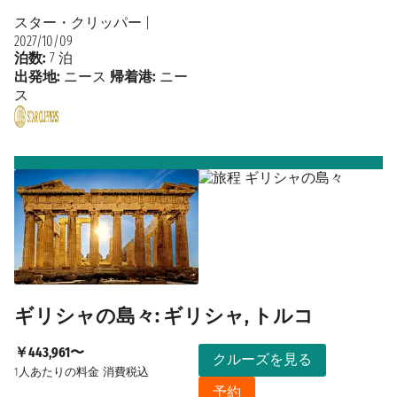
スター・クリッパー
|
2027/10/09
泊数:
7 泊
出発地:
ニース
帰着港:
ニー
ス
ギリシャの島々: ギリシャ, トルコ
￥443,961〜
クルーズを見る
1人あたりの料金
消費税込
予約