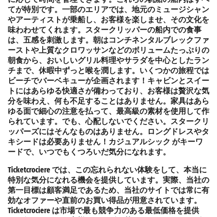
てが特別です。一部のエリアでは、地元のミュージシャン
やアーティストが乗船し、お客様を楽しませ、その文化を
味わわせてくれます。スタークリッパーの船内での食事
は、五感を刺激します。朝はコンチネンタルブレックファ
ーストや上質なクロワッサンなどのボリュームたっぷりの
朝食から、おいしいグリル料理やサラダを中心としたラン
チまで、休暇中ずっと喉を潤します。いくつかの旅程では
ビーチでバーベキューが企画されます！キャビンとスイー
トにはあらゆる快適さが備わっており、お客様は贅沢な気
分を味わえ、何も不足することはありません。家具はあら
ゆる面で細心の注意を払って、最高級の素材を使用して作
られています。でも、心配しないでください。スタークリ
ッパーズにはそんなものはありません。ロングドレスやタ
キシードは必要ありません！
カジュアルシック
がキーワ
ードで、いつでもくつろいだ気分になれます。
Ticketcrociere では、この忘れられない体験をして、本当に
特別な気分になれる機会を提供しています。実際、当社の
第一目標は顧客満足であるため、当社のサイトでは常に有
効なオファーや直前のお買い得品が用意されています。
Ticketcrociere は市場で最も競争力のある最低価格を提供