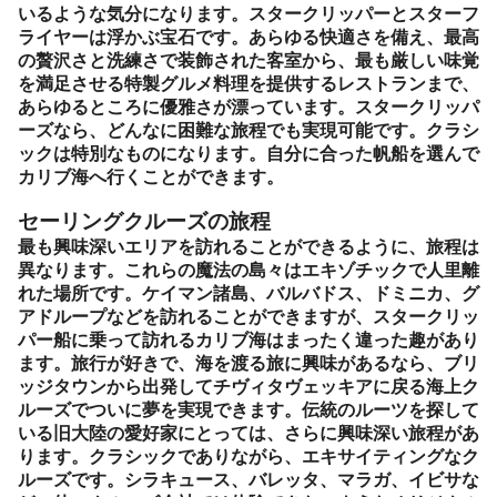
いるような気分になります。スタークリッパーとスターフ
ライヤーは浮かぶ宝石です。あらゆる快適さを備え、最高
の贅沢さと洗練さで装飾された客室から、最も厳しい味覚
を満足させる特製グルメ料理を提供するレストランまで、
あらゆるところに優雅さが漂っています。スタークリッパ
ーズなら、どんなに困難な旅程でも実現可能です。クラシ
ックは特別なものになります。自分に合った帆船を選んで
カリブ海へ行くことができます。
セーリングクルーズの旅程
最も興味深いエリアを訪れることができるように、旅程は
異なります。これらの魔法の島々はエキゾチックで人里離
れた場所です。ケイマン諸島、バルバドス、ドミニカ、グ
アドループなどを訪れることができますが、スタークリッ
パー船に乗って訪れる
カリブ海
はまったく違った趣があり
ます。旅行が好きで、海を渡る旅に興味があるなら、ブリ
ッジタウンから出発してチヴィタヴェッキアに戻る海上ク
ルーズでついに夢を実現できます。伝統のルーツを探して
いる旧大陸の愛好家にとっては、さらに興味深い旅程があ
ります。クラシックでありながら、エキサイティングなク
ルーズです。シラキュース、バレッタ、マラガ、イビサな