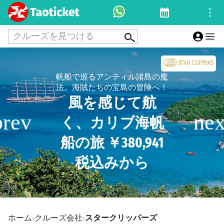
クルーズを見つける
帆船で巡るアンティル諸島の魔
法。海賊たちの宝島の冒険へ！
風を感じて航
く、カリブ海帆
船の旅 ￥380,941
税込みから
ホーム
クルーズ会社
スタークリッパーズ
›
›