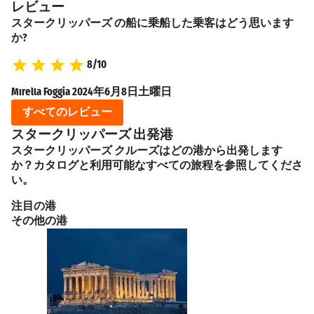
レビュー
スタークリッパーズ の船に乗船した乗客はどう思います
か?
8/10
Mirella Foggia
2024年6月8日土曜日
Zu
すべてのレビュー
スタークリッパーズ 出発港
スタークリッパーズ クルーズはどの港から出発します
か？カタログと利用可能なすべての旅程を参照してくださ
い。
注目の港
その他の港