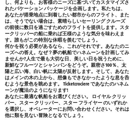
し、何よりも、お客様のニーズに基づいてカスタマイズさ
れたバケーション パッケージを企画します。私たちは、
あなたが搭乗地点に到着したい都市からのフライト、また
は、そうでない場合は、素晴らしいセーリング クルーズ
の前後に数日を過ごすためのフライトを提供します。スタ
ークリッパーの船に乗れば王様のような気分を味わえま
す。誰もがこの特別な休暇を羨むでしょう。
何かを祝う必要があるなら、これがそれです。あなたのニ
ーズへの答え。なぜ？夢の帆船でハネムーンを計画してみ
ませんか?人生で最も大切な日、美しい日を祝うために、
新鮮なフルーツとシャンパンをどうぞ。親密さ100％、太
陽と広い海、白い帆に太陽が反射します。そして、あなた
はメインの木の上から、想像もできなかったような息を呑
むような景色を眺めます。 Ticketcrociere であなたのハネム
ーンが魔法のようになります!
あなたに最適な帆船をお選びください。
ロイヤル クリッ
パー、スター クリッパー、スター フライヤー
のいずれか
を選択し、オペレーターにお問い合わせください。それは
他に類を見ない冒険となるでしょう。