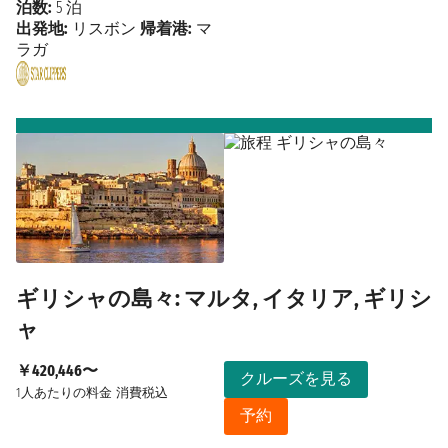
泊数:
5 泊
出発地:
リスボン
帰着港:
マ
ラガ
ギリシャの島々: マルタ, イタリア, ギリシ
ャ
￥420,446〜
クルーズを見る
1人あたりの料金
消費税込
予約