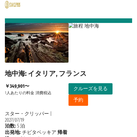
地中海: イタリア, フランス
￥349,901〜
クルーズを見る
1人あたりの料金
消費税込
予約
スター・クリッパー
|
2027/07/19
泊数:
5 泊
出発地:
チビタベッキア
帰着