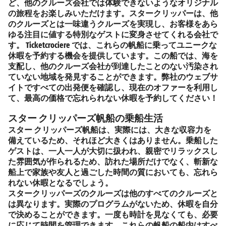
ど、他のクルーズ会社では体験できないようなオリジナル
の旅程をお楽しみいただけます。スタークリッパーは、他
のクルーズとは一味違うクルーズを実現し、お客様をあら
ゆる注目に値する特別なゲストに変身させてくれる会社で
す。 Ticketcrociere では、これらの帆船に乗ってユニークな
休暇を予約する機会を提供しています。この船では、海を
支配し、他のクルーズ会社が到達したことのない汚染され
ていない地域を発見することができます。弊社のウェブサ
イトですべての出発便を確認し、現在のオファーを利用し
て、最高の価格で忘れられない休暇を予約してください！
スター クリッパーズ帆船の乗船生活
スター クリッパーズ帆船は、実際には、大きな収容力を
備えているため、それほど大きくはありません。乗船した
ゲストは、一人一人が大切に扱われ、親密でリラックスし
た雰囲気が作られるため、訪れた場所だけでなく、斬新な
船上で家族や友人と過ごした時間の質においても、忘れら
れない休暇となるでしょう。
スタークリッパーズのクルーズは他のすべてのクルーズと
は異なります。実際のプログラムがないため、休暇を自分
で決めることができます。一度も時計を見なくても、必要
に応じて時間を管理できます。これらの帆船の船内はすべ