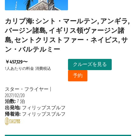
カリブ海: シント・マールテン, アンギラ,
バージン諸島, イギリス領ヴァージン諸
島, セントクリストファー・ネイビス, サ
ン・バルテルミー
￥457,129〜
クルーズを見る
1人あたりの料金
消費税込
予約
スター・フライヤー
|
2027/02/20
泊数:
7 泊
出発地:
フィリップスブルフ
帰着港:
フィリップスブルフ