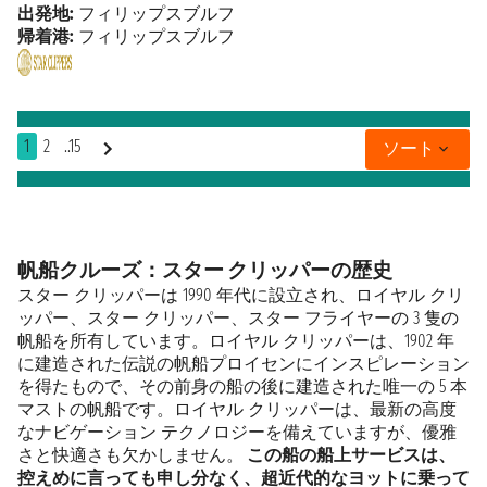
出発地:
フィリップスブルフ
帰着港:
フィリップスブルフ
1
2
..15
ソート
帆船クルーズ：スター クリッパーの歴史
スター クリッパーは 1990 年代に設立され、ロイヤル クリ
ッパー、スター クリッパー、スター フライヤーの 3 隻の
帆船を所有しています。ロイヤル クリッパーは、1902 年
に建造された伝説の帆船プロイセンにインスピレーション
を得たもので、その前身の船の後に建造された唯一の 5 本
マストの帆船です。ロイヤル クリッパーは、最新の高度
なナビゲーション テクノロジーを備えていますが、優雅
さと快適さも欠かしません。
この船の船上サービスは、
控えめに言っても申し分なく、超近代的なヨットに乗って