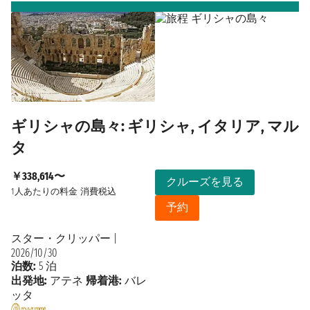
ギリシャの島々: ギリシャ, イタリア, マル
タ
￥338,614〜
クルーズを見る
1人あたりの料金
消費税込
予約
スター・クリッパー
|
2026/10/30
泊数:
5 泊
出発地:
アテネ
帰着港:
バレ
ッタ