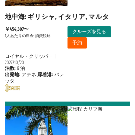
地中海: ギリシャ, イタリア, マルタ
￥454,307〜
クルーズを見る
1人あたりの料金
消費税込
予約
ロイヤル・クリッパー
|
2027/10/20
泊数:
6 泊
出発地:
アテネ
帰着港:
バレ
ッタ