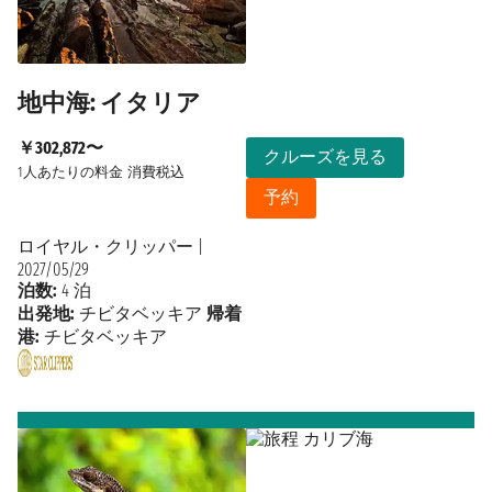
地中海: イタリア
￥302,872〜
クルーズを見る
1人あたりの料金
消費税込
予約
ロイヤル・クリッパー
|
2027/05/29
泊数:
4 泊
出発地:
チビタベッキア
帰着
港:
チビタベッキア