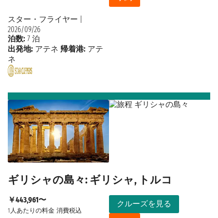
スター・フライヤー
|
2026/09/26
泊数:
7 泊
出発地:
アテネ
帰着港:
アテ
ネ
ギリシャの島々: ギリシャ, トルコ
￥443,961〜
クルーズを見る
1人あたりの料金
消費税込