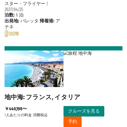
スター・フライヤー
|
2027/04/25
泊数:
6 泊
出発地:
バレッタ
帰着港:
ア
テネ
地中海: フランス, イタリア
￥440,198〜
クルーズを見る
1人あたりの料金
消費税込
予約