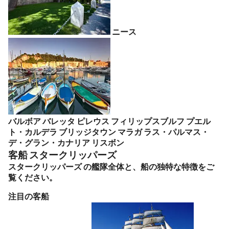
ニース
バルボア
バレッタ
ピレウス
フィリップスブルフ
プエル
ト・カルデラ
ブリッジタウン
マラガ
ラス・パルマス・
デ・グラン・カナリア
リスボン
客船 スタークリッパーズ
スタークリッパーズ の艦隊全体と、船の独特な特徴をご
覧ください。
注目の客船