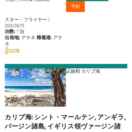
予約
スター・フライヤー
|
2026/08/15
泊数:
7 泊
出発地:
アテネ
帰着港:
アテ
ネ
カリブ海: シント・マールテン, アンギラ,
バージン諸島, イギリス領ヴァージン諸