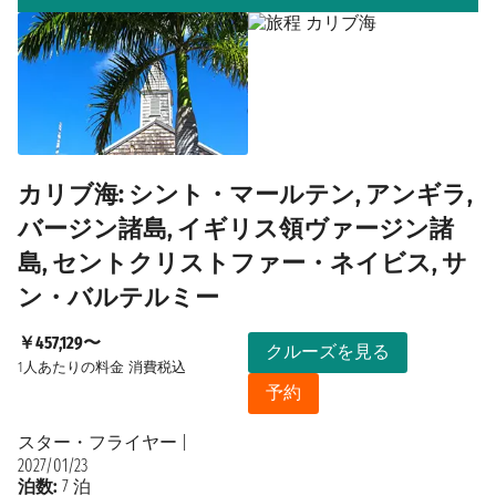
カリブ海: シント・マールテン, アンギラ,
バージン諸島, イギリス領ヴァージン諸
島, セントクリストファー・ネイビス, サ
ン・バルテルミー
￥457,129〜
クルーズを見る
1人あたりの料金
消費税込
予約
スター・フライヤー
|
2027/01/23
泊数:
7 泊