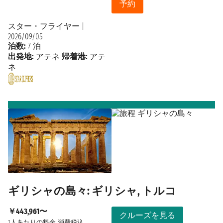
予約
スター・フライヤー
|
2026/09/05
泊数:
7 泊
出発地:
アテネ
帰着港:
アテ
ネ
ギリシャの島々: ギリシャ, トルコ
￥443,961〜
クルーズを見る
1人あたりの料金
消費税込