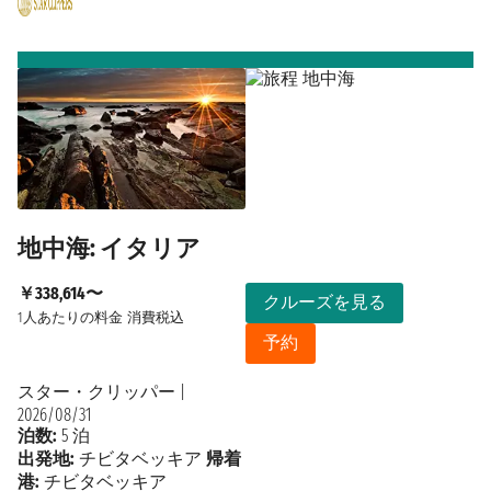
地中海: イタリア
￥338,614〜
クルーズを見る
1人あたりの料金
消費税込
予約
スター・クリッパー
|
2026/08/31
泊数:
5 泊
出発地:
チビタベッキア
帰着
港:
チビタベッキア