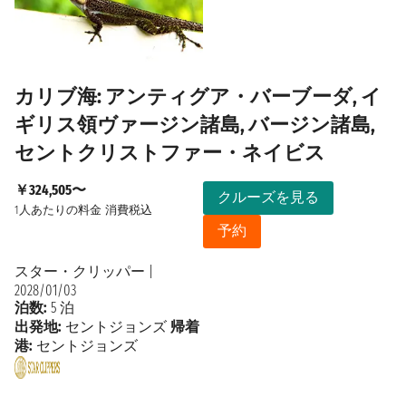
カリブ海: アンティグア・バーブーダ, イ
ギリス領ヴァージン諸島, バージン諸島,
セントクリストファー・ネイビス
￥324,505〜
クルーズを見る
1人あたりの料金
消費税込
予約
スター・クリッパー
|
2028/01/03
泊数:
5 泊
出発地:
セントジョンズ
帰着
港:
セントジョンズ