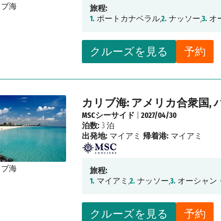
旅程:
1.
ポートカナベラル,
2.
ナッソー,
3.
オ
クルーズを見る
予約
カリブ海: アメリカ合衆国, 
MSCシーサイド
|
2027/04/30
泊数:
3 泊
出発地:
マイアミ
帰着港:
マイアミ
旅程:
1.
マイアミ,
2.
ナッソー,
3.
オーシャン・
クルーズを見る
予約