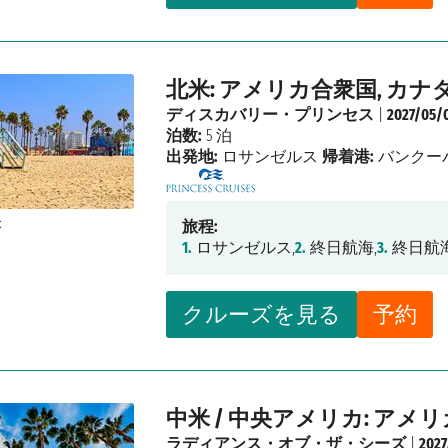
北米: アメリカ合衆国, カナ
ディスカバリー・プリンセス
|
2027/05/
泊数:
5 泊
出発地:
ロサンゼルス
帰着港:
バンクー
旅程:
1.
ロサンゼルス,
2.
終日航海,
3.
終日航海
クルーズを見る
予約
中米 / 中央アメリカ: アメ
ラディアンス・オブ・ザ・シーズ
|
2027