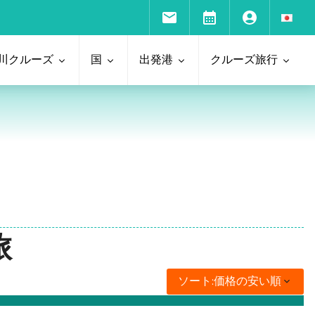
川クルーズ
国
出発港
クルーズ旅行
旅
ソート:
価格の安い順