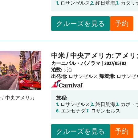
1.
ロサンゼルス,
2.
終日航海,
3.
カタリナ
クルーズを見る
予約
中米 / 中央アメリカ: アメ
カーニバル・パノラマ
|
2027/05/02
泊数:
6 泊
出発地:
ロサンゼルス
帰着港:
ロサンゼ
旅程:
1.
ロサンゼルス,
2.
終日航海,
3.
カボ・
6.
エンセナダ,
7.
ロサンゼルス
クルーズを見る
予約