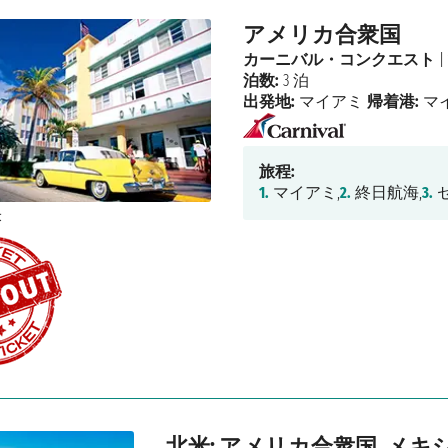
アメリカ合衆国
カーニバル・コンクエスト
|
泊数:
3 泊
出発地:
マイアミ
帰着港:
マ
旅程:
1.
マイアミ,
2.
終日航海,
3.
セ
北米: アメリカ合衆国, メキ