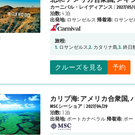
カーニバル・レイディアンス
|
2027/05/
泊数:
4 泊
出発地:
ロサンゼルス
帰着港:
ロサンゼ
旅程:
1.
ロサンゼルス,
2.
カタリナ島,
3.
終日航
クルーズを見る
予約
カリブ海: アメリカ合衆国, 
MSCシーショア
|
2027/04/29
泊数:
3 泊
出発地:
ポートカナベラル
帰着港:
ポー