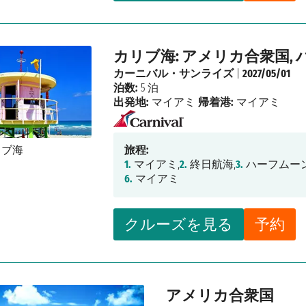
カリブ海: アメリカ合衆国, 
カーニバル・サンライズ
|
2027/05/01
泊数:
5 泊
出発地:
マイアミ
帰着港:
マイアミ
旅程:
1.
マイアミ,
2.
終日航海,
3.
ハーフムーン
6.
マイアミ
クルーズを見る
予約
アメリカ合衆国