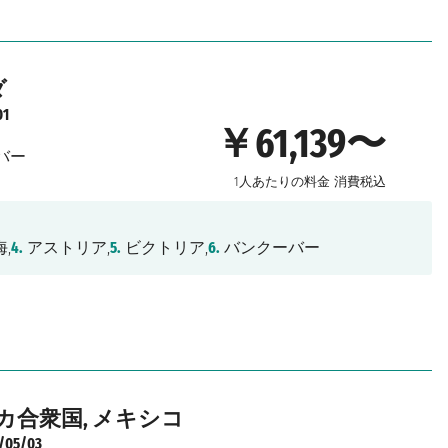
ダ
01
￥61,139〜
バー
1人あたりの料金
消費税込
,
4.
アストリア,
5.
ビクトリア,
6.
バンクーバー
リカ合衆国, メキシコ
/05/03