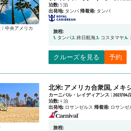
泊数:
5 泊
出発地:
タンパ
帰着港:
タンパ
旅程:
1.
タンパ,
2.
終日航海,
3.
コスタマヤ,
4.
クルーズを見る
予約
北米: アメリカ合衆国, メキ
カーニバル・レイディアンス
|
2027/04/
泊数:
4 泊
出発地:
ロサンゼルス
帰着港:
ロサンゼ
旅程: