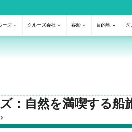
ルーズ
クルーズ会社
客船
目的地
河
ルーズ：自然を満喫する船