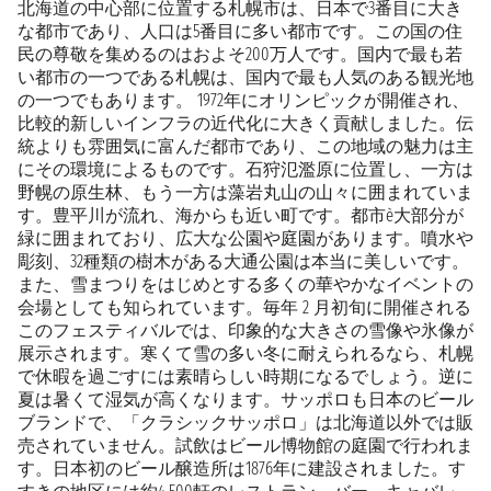
北海道の中心部に位置する札幌市は、日本で3番目に大き
な都市であり、人口は5番目に多い都市です。この国の住
民の尊敬を集めるのはおよそ200万人です。国内で最も若
い都市の一つである札幌は、国内で最も人気のある観光地
の一つでもあります。 1972年にオリンピックが開催され、
比較的新しいインフラの近代化に大きく貢献しました。伝
統よりも雰囲気に富んだ都市であり、この地域の魅力は主
にその環境によるものです。石狩氾濫原に位置し、一方は
野幌の原生林、もう一方は藻岩丸山の山々に囲まれていま
す。豊平川が流れ、海からも近い町です。都市è大部分が
緑に囲まれており、広大な公園や庭園があります。噴水や
彫刻、32種類の樹木がある大通公園は本当に美しいです。
また、雪まつりをはじめとする多くの華やかなイベントの
会場としても知られています。毎年 2 月初旬に開催される
このフェスティバルでは、印象的な大きさの雪像や氷像が
展示されます。寒くて雪の多い冬に耐えられるなら、札幌
で休暇を過ごすには素晴らしい時期になるでしょう。逆に
夏は暑くて湿気が高くなります。サッポロも日本のビール
ブランドで、「クラシックサッポロ」は北海道以外では販
売されていません。試飲はビール博物館の庭園で行われま
す。日本初のビール醸造所は1876年に建設されました。す