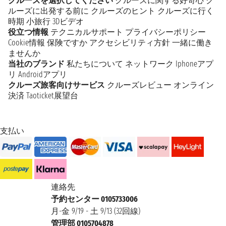
クルーズを選択してください
クルーズに関する好奇心
ク
ルーズに出発する前に
クルーズのヒント
クルーズに行く
時期
小旅行
3Dビデオ
役立つ情報
テクニカルサポート
プライバシーポリシー
Cookie情報
保険ですか
アクセシビリティ方針
一緒に働き
ませんか
当社のブランド
私たちについて
ネットワーク
Iphoneアプ
リ
Androidアプリ
クルーズ旅客向けサービス
クルーズレビュー
オンライン
決済
Taoticket展望台
支払い
連絡先
予約センター 0105733006
月-金 9/19 - 土 9/13 (32回線)
管理部 0105704878