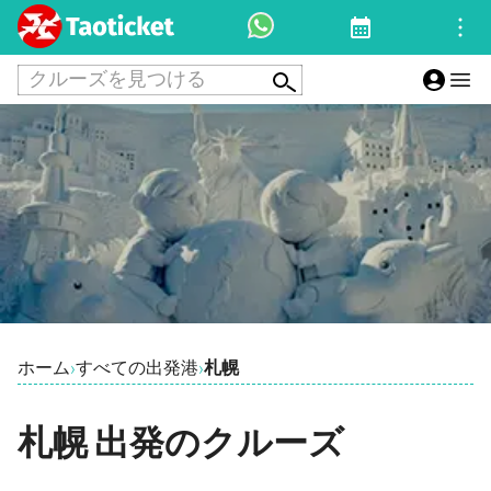
クルーズを見つける
ホーム
すべての出発港
札幌
›
›
札幌 出発のクルーズ