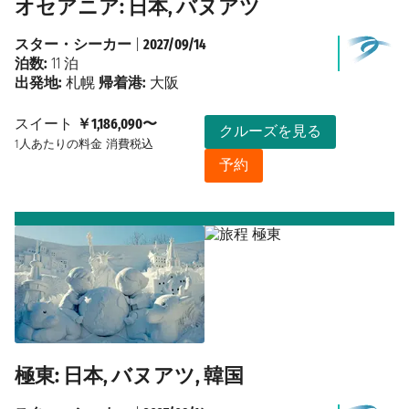
オセアニア: 日本, バヌアツ
スター・シーカー
|
2027/09/14
泊数:
11 泊
出発地:
札幌
帰着港:
大阪
スイート
￥1,186,090〜
クルーズを見る
1人あたりの料金
消費税込
予約
極東: 日本, バヌアツ, 韓国