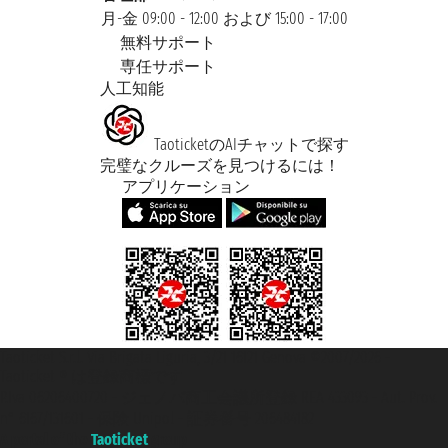
月-金 09:00 - 12:00 および 15:00 - 17:00
無料サポート
専任サポート
人工知能
TaoticketのAIチャットで探す
完璧なクルーズを見つけるには！
アプリケーション
Taoticket S.r.l. Via Brigata Liguria, 3/21 16121 Genova ©2007/2026 -
Taoticket ® は登録商標です
P.Iva 06206400720 - ジェノバ商工会議所登録 REA 433093 - Aut. Prov.
n° 6167/131601 - 保険 Unipol - 証券番号 206484182
A portal of the
Taoticket
group