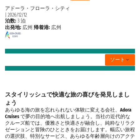
アドーラ・フローラ・シティ
|
2026/12/12
泊数:
3 泊
出発地:
広州
帰着港:
広州
ソート
スタイリッシュで快適な旅の喜びを発見しまし
ょう
あらゆる海の旅を忘れられない体験に変える会社、
Adora
Cruises
で夢の目的地へ出航しましょう。当社の近代的な
クルーズ船では、優雅さと快適さが融合し、純粋なリラク
ゼーションと冒険のひとときをお届けします。幅広い旅程
の選択肢、特別なサービス、あらゆる年齢層向けのアクテ