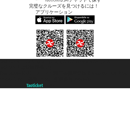
完璧なクルーズを見つけるには！
アプリケーション
Taoticket S.r.l. Via Brigata Liguria, 3/21 16121 Genova ©2007/2026 -
Taoticket ® は登録商標です
P.Iva 06206400720 - ジェノバ商工会議所登録 REA 433093 - Aut. Prov.
n° 6167/131601 - 保険 Unipol - 証券番号 206484182
A portal of the
Taoticket
group