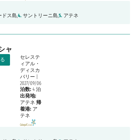
ドス島,
4.
サントリーニ島,
5.
アテネ
リシャ
セレステ
見る
ィアル・
ディスカ
バリー
|
2027/09/06
泊数:
4 泊
出発地:
アテネ
帰
着港:
ア
テネ