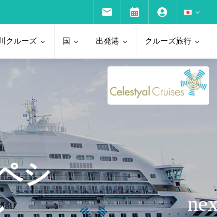
川クルーズ
国
出発港
クルーズ旅行
ペシ
ン