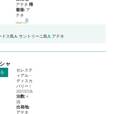
アテネ
帰
着港:
ア
テネ
ードス島,
4.
サントリーニ島,
5.
アテネ
リシャ
セレステ
る
ィアル・
ディスカ
バリー
|
2027/07/26
泊数:
4
泊
出発地:
アテネ