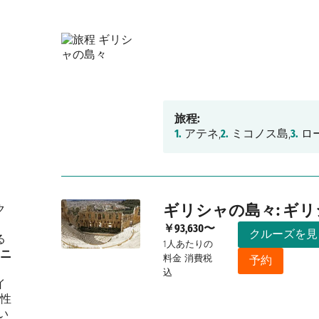
旅程:
1.
アテネ,
2.
ミコノス島,
3.
ロ
ギリシャの島々: ギ
ク
￥93,630〜
クルーズを見
る
1人あたりの
ニ
料金
消費税
予約
込
イ
性
違い