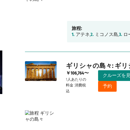
旅程:
1.
アテネ,
2.
ミコノス島,
3.
ロ
ギリシャの島々: ギリ
￥106,764〜
クルーズを
1人あたりの
料金
消費税
予約
込