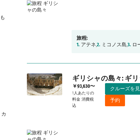
も
旅程:
1.
アテネ,
2.
ミコノス島,
3.
ロ
ギリシャの島々: ギ
￥93,630〜
クルーズを見
1人あたりの
料金
消費税
予約
込
？カ