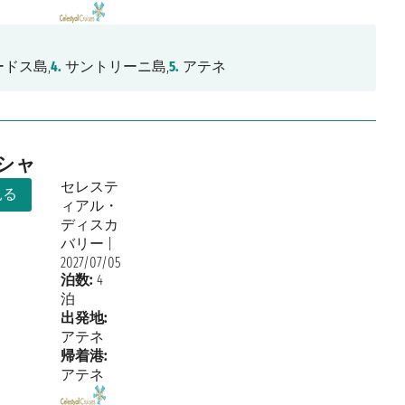
ドス島,
4.
サントリーニ島,
5.
アテネ
シャ
セレステ
見る
ィアル・
ディスカ
バリー
|
2027/07/05
泊数:
4
泊
出発地:
アテネ
帰着港:
アテネ