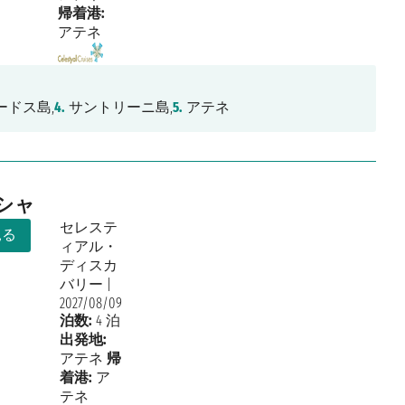
帰着港:
アテネ
ードス島,
4.
サントリーニ島,
5.
アテネ
シャ
セレステ
見る
ィアル・
ディスカ
バリー
|
2027/08/09
泊数:
4 泊
出発地:
アテネ
帰
着港:
ア
テネ