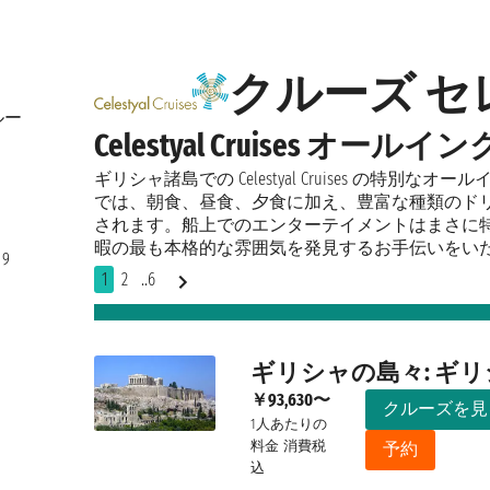
クルーズ 
ルー
Celestyal Cruises オ
ギリシャ諸島での Celestyal Cruises の
では、朝食、昼食、夕食に加え、豊富な種類のド
されます。船上でのエンターテイメントはまさに
暇の最も本格的な雰囲気を発見するお手伝いをい
9
1
2
..6
ギリシャの島々: ギ
￥93,630〜
クルーズを見
1人あたりの
料金
消費税
予約
込