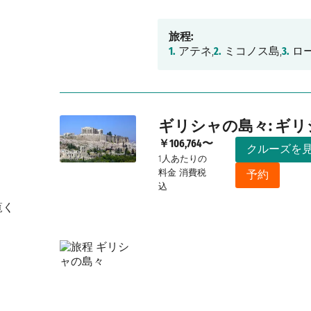
旅程:
1.
アテネ,
2.
ミコノス島,
3.
ロー
ギリシャの島々: ギリ
￥106,764〜
クルーズを
1人あたりの
料金
消費税
予約
込
覧く