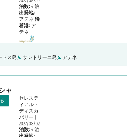
2027/08/30
泊数:
4 泊
出発地:
アテネ
帰
着港:
ア
テネ
ードス島,
4.
サントリーニ島,
5.
アテネ
リシャ
セレステ
る
ィアル・
ディスカ
バリー
|
2027/08/02
泊数:
4 泊
出発地: