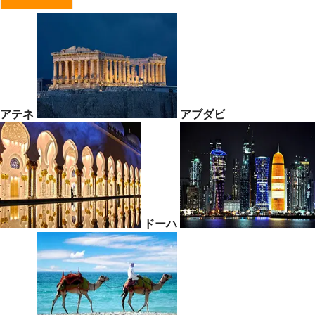
アテネ
アブダビ
ドーハ