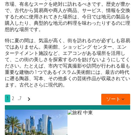
市場、有名なスークを絶対に訪れるべきです。歴史が豊か
で、古代から貿易商や商人が商品、サービス、情報を交換
するために使用されてきた場所は、今日では地元の製品を
購入したり、典型的な地元の料理を味わったりするのに理
想的な場所です。
特に夏の間は、気温が高く、街を訪れるのが必ずしも容易
ではありません。美術館、ショッピング センター、エン
ターテイメント施設など、エアコンがある場所を活用し
て、この街の美しさを探索するのを妨げないようにしてく
ださい。たとえば、市内で写真撮影や訪問が行われる最も
重要な建物の 1 つであるイスラム美術館には、最古の時代
に遡る陶器、写本、その他多くの芸術作品が収蔵されてい
ます。古代とさらに現代的。
1
2
..7
ソート