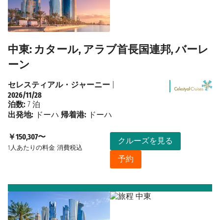
中東: カタール, アラブ首長国連邦, バーレ
ーン
セレスティアル・ジャーニー
|
2026/11/28
泊数:
7 泊
出発地:
ドーハ
帰着港:
ドーハ
￥150,307〜
クルーズを見る
1人あたりの料金
消費税込
予約