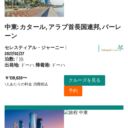
中東: カタール, アラブ首長国連邦, バーレ
ーン
セレスティアル・ジャーニー
|
2027/02/27
泊数:
7 泊
出発地:
ドーハ
帰着港:
ドーハ
￥139,020〜
クルーズを見る
1人あたりの料金
消費税込
予約