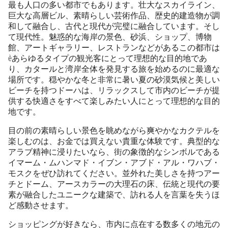
最も人口の多い都市でもあります。壮大なスカイライン、
巨大な高層ビル、素晴らしい芸術作品、歴史的建造物が調
和して融合し、古代と現代が完璧に融合しています。そし
て現代性。魅惑的な海岸の景色、砂浜、ショップ、博物
館、アートギャラリー、レストランなどがあるこの都市は
èあらゆるタイプの観光客にとって理想的な目的地であ
り、カタールと湾岸全体を発見する旅を始めるのに最適な
場所です。穏やかな冬と非常に暑い夏の砂漠気候と美しい
ビーチを持つドーハは、リラックスして市内のビーチが提
供する快適さをすべて楽しみたい人にとって理想的な目的
地です。
目の前の素晴らしい景色を眺めながら爽やかなカクテルを
楽しむのは、お金では買えない貴重な体験です。典型的な
アラブ精神に浸りたいなら、街の象徴的なシンボルである
イマーム・ムハンマド・イブン・アブド・アル・ワハブ・
モスクをぜひ訪れてください。並外れた美しさを持つアー
チとドーム、アースカラーの大理石の床、伝統と現代の要
素が融合したユニークな建築で、訪れる人を言葉を失うほ
ど感動させます。
ショッピングが好きなら、市内に点在する数多くの地元の