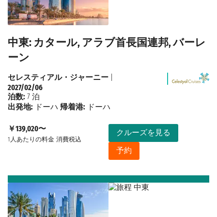
中東: カタール, アラブ首長国連邦, バーレ
ーン
セレスティアル・ジャーニー
|
2027/02/06
泊数:
7 泊
出発地:
ドーハ
帰着港:
ドーハ
￥139,020〜
クルーズを見る
1人あたりの料金
消費税込
予約