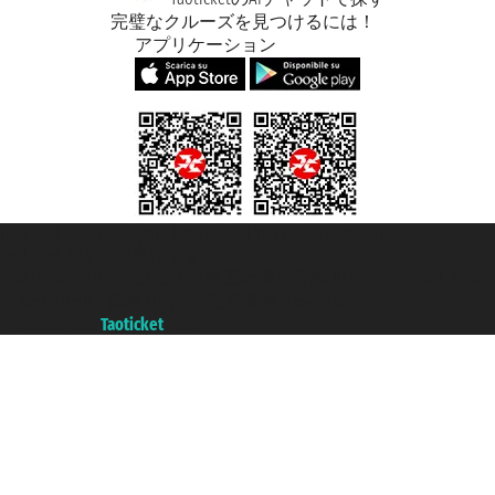
完璧なクルーズを見つけるには！
アプリケーション
Taoticket S.r.l. Via Brigata Liguria, 3/21 16121 Genova ©2007/2026 -
Taoticket ® は登録商標です
P.Iva 06206400720 - ジェノバ商工会議所登録 REA 433093 - Aut. Prov.
n° 6167/131601 - 保険 Unipol - 証券番号 206484182
A portal of the
Taoticket
group