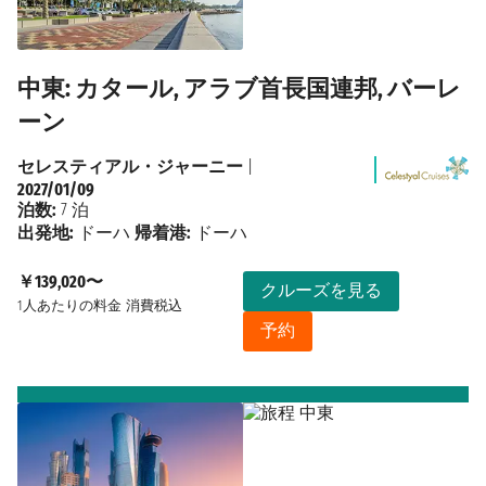
中東: カタール, アラブ首長国連邦, バーレ
ーン
セレスティアル・ジャーニー
|
2027/01/09
泊数:
7 泊
出発地:
ドーハ
帰着港:
ドーハ
￥139,020〜
クルーズを見る
1人あたりの料金
消費税込
予約