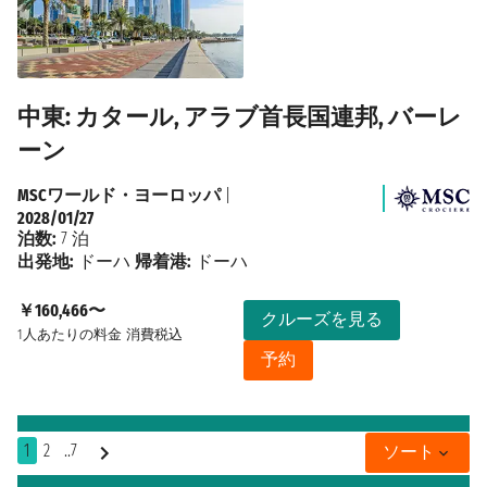
中東: カタール, アラブ首長国連邦, バーレ
ーン
MSCワールド・ヨーロッパ
|
2028/01/27
泊数:
7 泊
出発地:
ドーハ
帰着港:
ドーハ
￥160,466〜
クルーズを見る
1人あたりの料金
消費税込
予約
1
2
..7
ソート