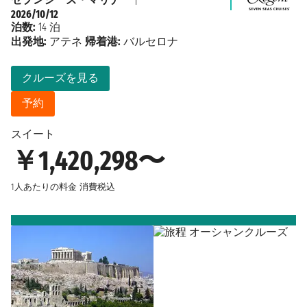
2026/10/12
泊数:
14 泊
出発地:
アテネ
帰着港:
バルセロナ
クルーズを見る
予約
スイート
￥1,420,298〜
1人あたりの料金
消費税込