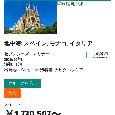
地中海: スペイン, モナコ, イタリア
セブンシーズ・マリナー
|
2026/09/18
泊数:
11 泊
出発地:
バルセロナ
帰着港:
チビタベッキア
クルーズを見る
予約
スイート
￥1,730,507〜