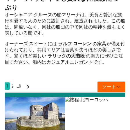
ぷり
オーシャニア クルーズの船マリーナは、美食と贅沢な旅
行を愛する人のために設計され、建造されました。この船
は、間違いなく、同社の船団の中で同社の精神を最もよく
表している船です。
オーナーズ スイートには
ラルフ ローレン
の家具が備え付
けられており、共用エリアは言葉を失うほどの美しさで
す。驚くほど美しい
ラリックの大階段
の魅力にぜひご注
目ください。船内はカジュアルエレガントです。
1
2
..6
ソート