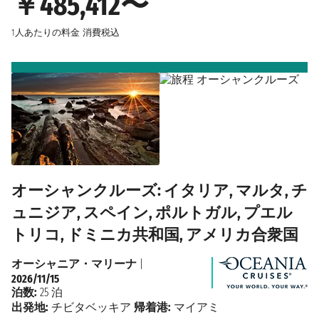
￥485,412〜
1人あたりの料金
消費税込
オーシャンクルーズ: イタリア, マルタ, チ
ュニジア, スペイン, ポルトガル, プエル
トリコ, ドミニカ共和国, アメリカ合衆国
オーシャニア・マリーナ
|
2026/11/15
泊数:
25 泊
出発地:
チビタベッキア
帰着港:
マイアミ