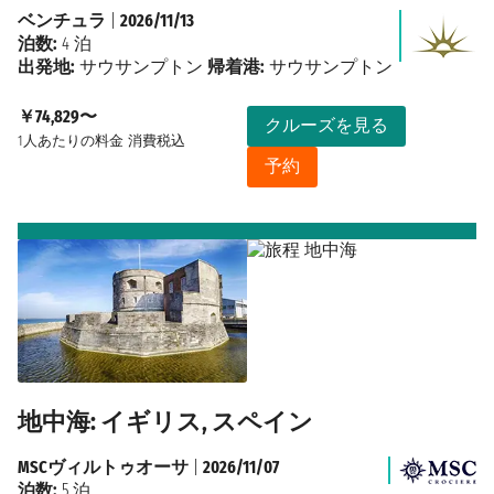
ベンチュラ
|
2026/11/13
泊数:
4 泊
出発地:
サウサンプトン
帰着港:
サウサンプトン
￥74,829〜
クルーズを見る
1人あたりの料金
消費税込
予約
地中海: イギリス, スペイン
MSCヴィルトゥオーサ
|
2026/11/07
泊数:
5 泊