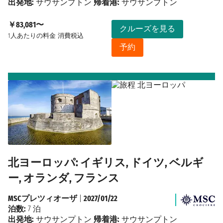
出発地:
サウサンプトン
帰着港:
サウサンプトン
￥83,081〜
クルーズを見る
1人あたりの料金
消費税込
予約
北ヨーロッパ: イギリス, ドイツ, ベルギ
ー, オランダ, フランス
MSCプレツィオーザ
|
2027/01/22
泊数:
7 泊
出発地:
サウサンプトン
帰着港:
サウサンプトン