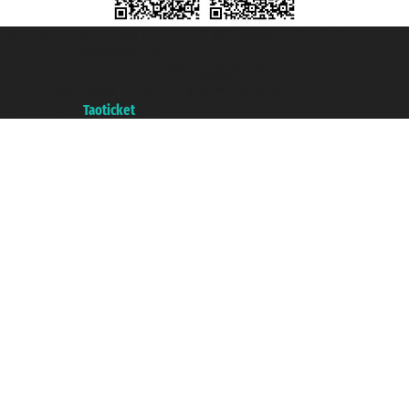
Taoticket S.r.l. Via Brigata Liguria, 3/21 16121 Genova ©2007/2026 -
Taoticket ® は登録商標です
P.Iva 06206400720 - ジェノバ商工会議所登録 REA 433093 - Aut. Prov.
n° 6167/131601 - 保険 Unipol - 証券番号 206484182
A portal of the
Taoticket
group