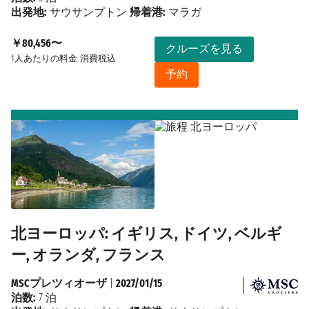
出発地:
サウサンプトン
帰着港:
マラガ
￥80,456〜
クルーズを見る
1人あたりの料金
消費税込
予約
北ヨーロッパ: イギリス, ドイツ, ベルギ
ー, オランダ, フランス
MSCプレツィオーザ
|
2027/01/15
泊数:
7 泊