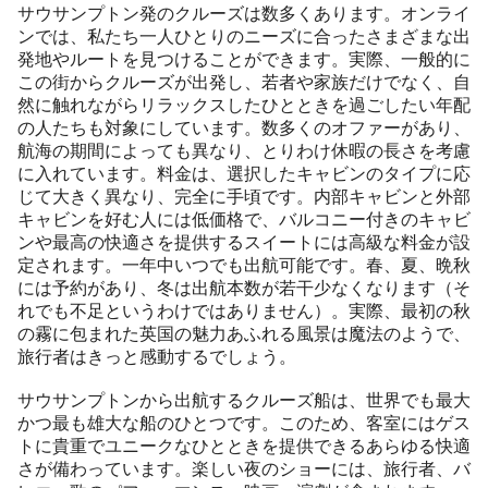
サウサンプトン発のクルーズは数多くあります。オンライ
ンでは、私たち一人ひとりのニーズに合ったさまざまな出
発地やルートを見つけることができます。実際、一般的に
この街からクルーズが出発し、若者や家族だけでなく、自
然に触れながらリラックスしたひとときを過ごしたい年配
の人たちも対象にしています。数多くのオファーがあり、
航海の期間によっても異なり、とりわけ休暇の長さを考慮
に入れています。料金は、選択したキャビンのタイプに応
じて大きく異なり、完全に手頃です。内部キャビンと外部
キャビンを好む人には低価格で、バルコニー付きのキャビ
ンや最高の快適さを提供するスイートには高級な料金が設
定されます。一年中いつでも出航可能です。春、夏、晩秋
には予約があり、冬は出航本数が若干少なくなります（そ
れでも不足というわけではありません）。実際、最初の秋
の霧に包まれた英国の魅力あふれる風景は魔法のようで、
旅行者はきっと感動するでしょう。
サウサンプトンから出航するクルーズ船は、世界でも最大
かつ最も雄大な船のひとつです。このため、客室にはゲス
トに貴重でユニークなひとときを提供できるあらゆる快適
さが備わっています。楽しい夜のショーには、旅行者、バ