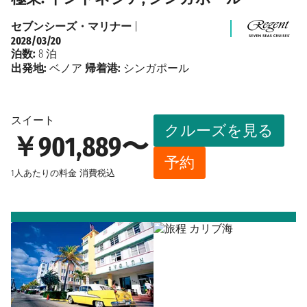
セブンシーズ・マリナー
|
2028/03/20
泊数:
8 泊
出発地:
ベノア
帰着港:
シンガポール
スイート
クルーズを見る
￥901,889〜
予約
1人あたりの料金
消費税込