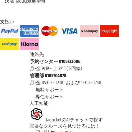
決済
Taoticket展望台
支払い
連絡先
予約センター 0105733006
月-金 9/19 - 土 9/13 (32回線)
管理部 0105704878
月-金 09:00 - 12:00 および 15:00 - 17:00
無料サポート
専任サポート
人工知能
TaoticketのAIチャットで探す
完璧なクルーズを見つけるには！