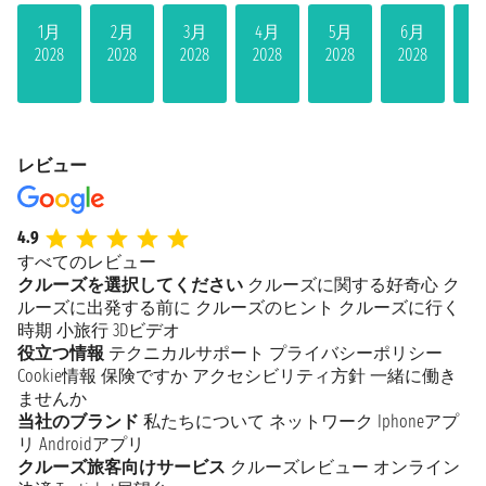
1月
2月
3月
4月
5月
6月
7
2028
2028
2028
2028
2028
2028
20
レビュー
4.9
すべてのレビュー
クルーズを選択してください
クルーズに関する好奇心
ク
ルーズに出発する前に
クルーズのヒント
クルーズに行く
時期
小旅行
3Dビデオ
役立つ情報
テクニカルサポート
プライバシーポリシー
Cookie情報
保険ですか
アクセシビリティ方針
一緒に働き
ませんか
当社のブランド
私たちについて
ネットワーク
Iphoneアプ
リ
Androidアプリ
クルーズ旅客向けサービス
クルーズレビュー
オンライン