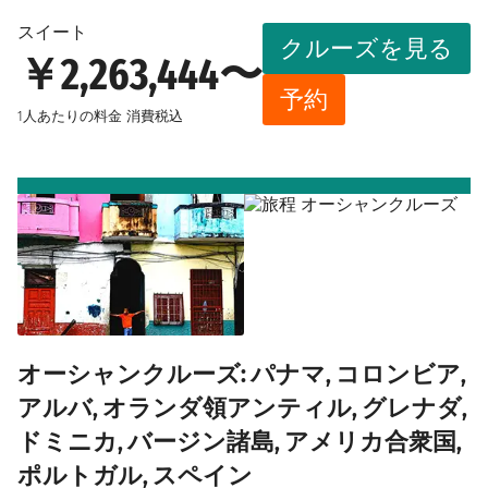
スイート
クルーズを見る
￥2,263,444〜
予約
1人あたりの料金
消費税込
オーシャンクルーズ: パナマ, コロンビア,
アルバ, オランダ領アンティル, グレナダ,
ドミニカ, バージン諸島, アメリカ合衆国,
ポルトガル, スペイン