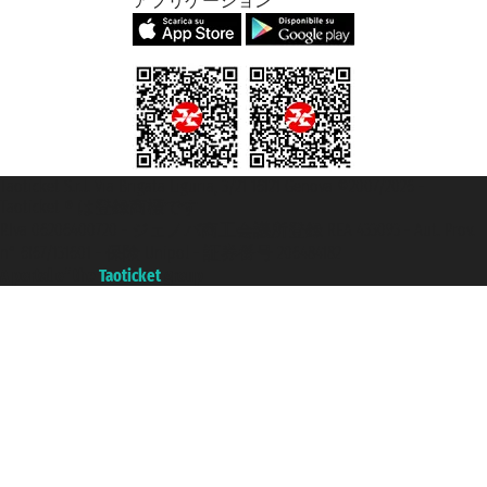
アプリケーション
Taoticket S.r.l. Via Brigata Liguria, 3/21 16121 Genova ©2007/2026 -
Taoticket ® は登録商標です
P.Iva 06206400720 - ジェノバ商工会議所登録 REA 433093 - Aut. Prov.
n° 6167/131601 - 保険 Unipol - 証券番号 206484182
A portal of the
Taoticket
group