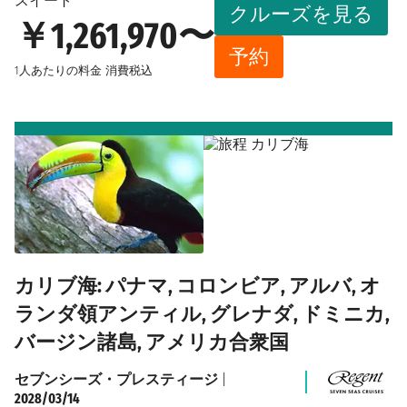
スイート
クルーズを見る
￥1,261,970〜
予約
1人あたりの料金
消費税込
カリブ海: パナマ, コロンビア, アルバ, オ
ランダ領アンティル, グレナダ, ドミニカ,
バージン諸島, アメリカ合衆国
セブンシーズ・プレスティージ
|
2028/03/14