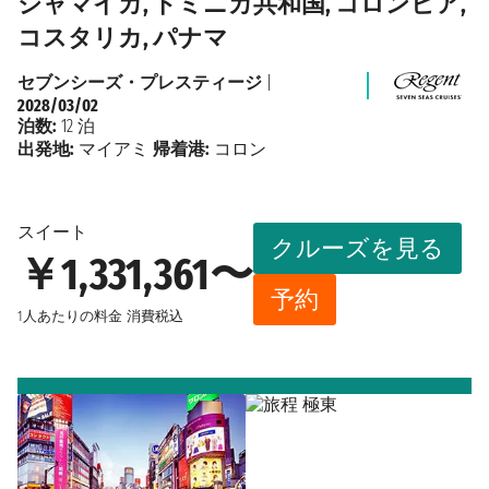
ジャマイカ, ドミニカ共和国, コロンビア,
コスタリカ, パナマ
セブンシーズ・プレスティージ
|
2028/03/02
泊数:
12 泊
出発地:
マイアミ
帰着港:
コロン
スイート
クルーズを見る
￥1,331,361〜
予約
1人あたりの料金
消費税込