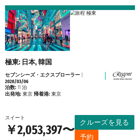
極東: 日本, 韓国
セブンシーズ・エクスプローラー
|
2028/03/06
泊数:
11 泊
出発地:
東京
帰着港:
東京
スイート
クルーズを見る
￥2,053,397〜
予約