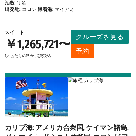
泊数:
12 泊
出発地:
コロン
帰着港:
マイアミ
スイート
クルーズを見る
￥1,265,721〜
予約
1人あたりの料金
消費税込
カリブ海: アメリカ合衆国, ケイマン諸島,