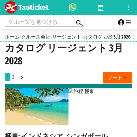
クルーズを見つける
ホーム
クルーズ会社
リージェント
カタログ 2028
3月 2028
›
›
›
›
カタログ リージェント 3月
2028
1
2
ソート
極東: インドネシア, シンガポール