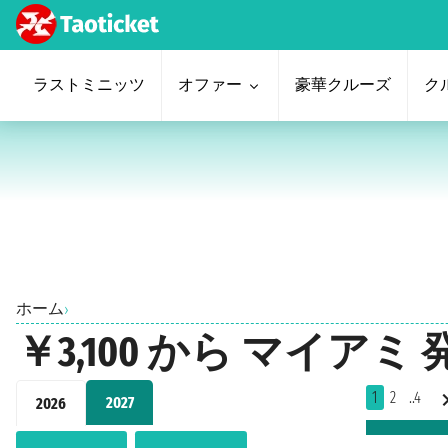
ラストミニッツ
オファー
豪華クルーズ
ク
ホーム
›
￥3,100 から マイア
1
2
..4
2027
2026