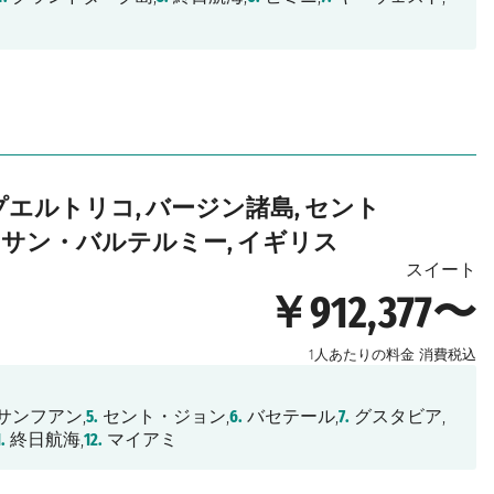
プエルトリコ, バージン諸島, セント
 サン・バルテルミー, イギリス
スイート
￥912,377〜
1人あたりの料金
消費税込
サンフアン,
5.
セント・ジョン,
6.
バセテール,
7.
グスタビア,
1.
終日航海,
12.
マイアミ