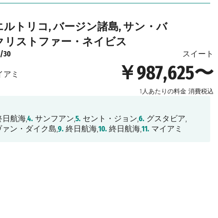
エルトリコ, バージン諸島, サン・バ
トクリストファー・ネイビス
1/30
スイート
￥987,625〜
イアミ
1人あたりの料金
消費税込
日航海,
4.
サンフアン,
5.
セント・ジョン,
6.
グスタビア,
ァン・ダイク島,
9.
終日航海,
10.
終日航海,
11.
マイアミ