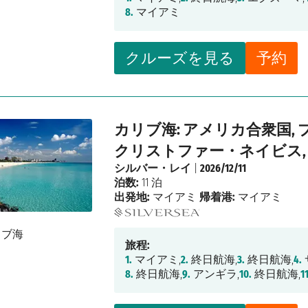
8.
マイアミ
クルーズを見る
予約
カリブ海: アメリカ合衆国, 
クリストファー・ネイビス,
シルバー・レイ
|
2026/12/11
泊数:
11 泊
出発地:
マイアミ
帰着港:
マイアミ
旅程:
1.
マイアミ,
2.
終日航海,
3.
終日航海,
4.
8.
終日航海,
9.
アンギラ,
10.
終日航海,
1