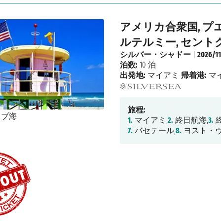
アメリカ合衆国, プ
ルテルミー, セン
シルバー・シャドー
|
2026/1
泊数:
10 泊
出発地:
マイアミ
帰着港:
マ
旅程:
1.
マイアミ,
2.
終日航海,
3.
終
7.
バセテール,
8.
ヨスト・ヴ