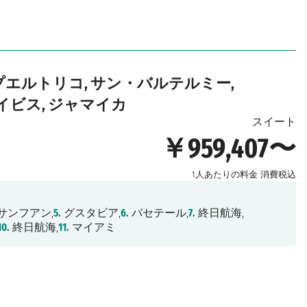
 プエルトリコ, サン・バルテルミー,
ビス, ジャマイカ
スイート
￥959,407〜
1人あたりの料金
消費税込
サンフアン,
5.
グスタビア,
6.
バセテール,
7.
終日航海,
10.
終日航海,
11.
マイアミ