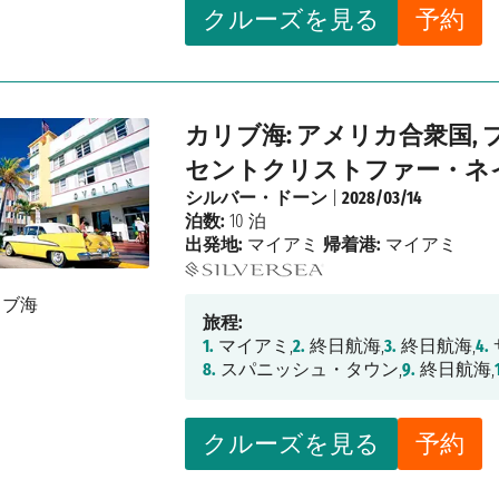
クルーズを見る
予約
カリブ海: アメリカ合衆国,
セントクリストファー・ネイ
シルバー・ドーン
|
2028/03/14
泊数:
10 泊
出発地:
マイアミ
帰着港:
マイアミ
旅程:
1.
マイアミ,
2.
終日航海,
3.
終日航海,
4.
8.
スパニッシュ・タウン,
9.
終日航海,
クルーズを見る
予約