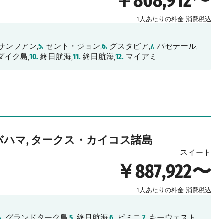
￥808,912〜
1人あたりの料金
消費税込
サンフアン,
5.
セント・ジョン,
6.
グスタビア,
7.
バセテール,
イク島,
10.
終日航海,
11.
終日航海,
12.
マイアミ
 バハマ, タークス・カイコス諸島
スイート
￥887,922〜
1人あたりの料金
消費税込
4.
グランドターク島,
5.
終日航海,
6.
ビミニ,
7.
キーウェスト,