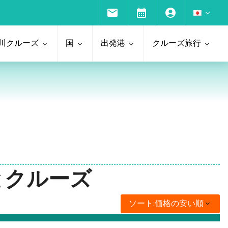
川クルーズ
国
出発港
クルーズ旅行
程とクルーズ
ソート:
価格の安い順