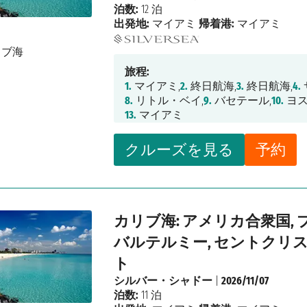
泊数:
12 泊
出発地:
マイアミ
帰着港:
マイアミ
旅程:
1.
マイアミ,
2.
終日航海,
3.
終日航海,
4.
8.
リトル・ベイ,
9.
バセテール,
10.
ヨス
13.
マイアミ
クルーズを見る
予約
カリブ海: アメリカ合衆国, 
バルテルミー, セントクリ
ト
シルバー・シャドー
|
2026/11/07
泊数:
11 泊