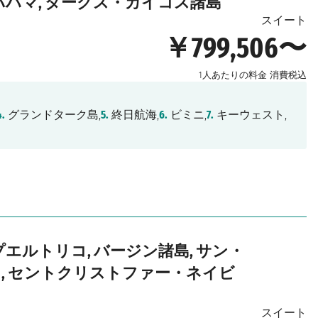
 バハマ, タークス・カイコス諸島
スイート
￥799,506〜
1人あたりの料金
消費税込
4.
グランドターク島,
5.
終日航海,
6.
ビミニ,
7.
キーウェスト,
プエルトリコ, バージン諸島, サン・
ト, セントクリストファー・ネイビ
スイート