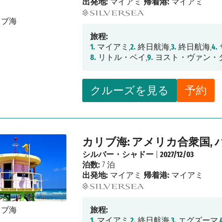
出発地:
マイアミ
帰着港:
マイアミ
旅程:
1.
マイアミ,
2.
終日航海,
3.
終日航海,
4.
8.
リトル・ベイ,
9.
ヨスト・ヴァン・ダ
クルーズを見る
予約
カリブ海: アメリカ合衆国,
シルバー・シャドー
|
2027/12/03
泊数:
7 泊
出発地:
マイアミ
帰着港:
マイアミ
旅程:
1.
マイアミ,
2.
終日航海,
3.
エグズーマ,