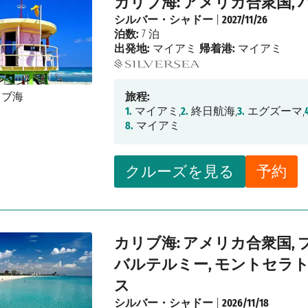
カリブ海: アメリカ合衆国,
シルバー・シャドー
|
2027/11/26
泊数:
7 泊
出発地:
マイアミ
帰着港:
マイアミ
旅程:
1.
マイアミ,
2.
終日航海,
3.
エグズーマ,
8.
マイアミ
クルーズを見る
予約
カリブ海: アメリカ合衆国, 
バルテルミー, モントセラ
ス
シルバー・シャドー
|
2026/11/18