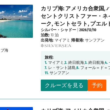
カリブ海: アメリカ合衆国,
セントクリストファー・ネイ
ーク, モントセラト, プエ
シルバー・シャドー
|
2026/12/10
泊数:
10 泊
出発地:
マイアミ
帰着港:
サンフアン
旅程:
1.
マイアミ,
2.
終日航海,
3.
終日航海,
4.
7.
レ・サント諸島,
8.
フォール＝ド＝フ
11.
サンフアン
クルーズを見る
予約