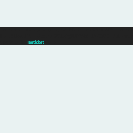
Taoticket S.r.l. Via Brigata Liguria, 3/21 16121 Genova ©2007/2026 -
P.Iva 06206400720 - ジェノバ商工会議所登録 REA 433093 - Aut. Prov. n°
A portal of the
Taoticket
group