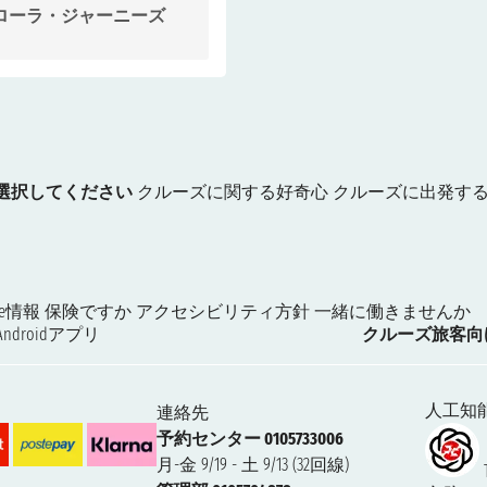
ローラ・ジャーニーズ
選択してください
クルーズに関する好奇心
クルーズに出発す
kie情報
保険ですか
アクセシビリティ方針
一緒に働きませんか
Androidアプリ
クルーズ旅客向
人工知
連絡先
予約センター 0105733006
月-金 9/19 - 土 9/13 (32回線)