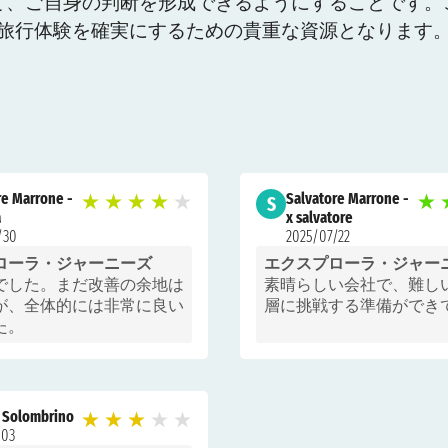
て、ご自身の判断を形成できるようにすることです。
旅行体験を確実にするための貴重な資源となります
re Marrone -
Salvatore Marrone -
★
★
★
★
★
★
S
a
x salvatore
/30
2025/07/22
ローラ・ジャーニーズ
エクスプローラ・ジャー
でした。まだ改善の余地は
素晴らしい会社で、難し
が、全体的には非常に良い
層に挑戦する準備ができ
た。
 Solombrino
★
★
★
★
★
/03