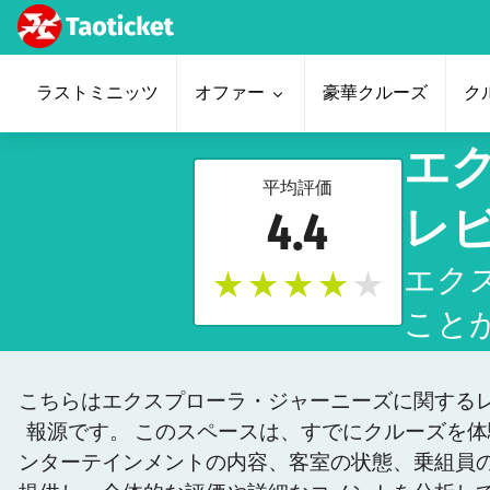
ラストミニッツ
オファー
豪華クルーズ
ク
エ
平均評価
4.4
レ
エク
★
★
★
★
★
こと
こちらはエクスプローラ・ジャーニーズに関する
報源です。 このスペースは、すでにクルーズを
ンターテインメントの内容、客室の状態、乗組員