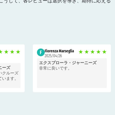
こうして、各レビューは選択を導き、期待に応える
。
Fiorenza Marseglia
★
★
★
★
★
★
★
★
★
F
2025/04/26
エクスプローラ・ジャーニーズ
ニーズ
非常に良いです。
いクルーズ
ています。