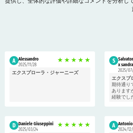
提供し、全体的な評価や詳細なコメントを分析し
Alessandro
Salvato
★
★
★
★
★
A
S
2025/11/28
x sandr
2025/07
エクスプローラ・ジャーニーズ
エクスプ
期待通り
あります
経験でし
Daniele Giuseppini
Antonio
★
★
★
★
★
D
A
2025/03/24
2024/12