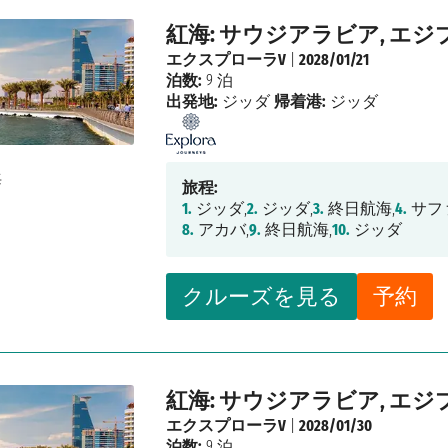
紅海: サウジアラビア, エジ
エクスプローラV
|
2028/01/21
泊数:
9 泊
出発地:
ジッダ
帰着港:
ジッダ
旅程:
1.
ジッダ,
2.
ジッダ,
3.
終日航海,
4.
サフ
8.
アカバ,
9.
終日航海,
10.
ジッダ
クルーズを見る
予約
紅海: サウジアラビア, エジ
エクスプローラV
|
2028/01/30
泊数:
9 泊