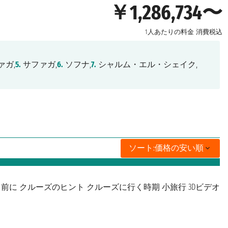
￥1,286,734〜
1人あたりの料金
消費税込
ァガ,
5.
サファガ,
6.
ソフナ,
7.
シャルム・エル・シェイク,
ソート:
価格の安い順
る前に
クルーズのヒント
クルーズに行く時期
小旅行
3Dビデオ