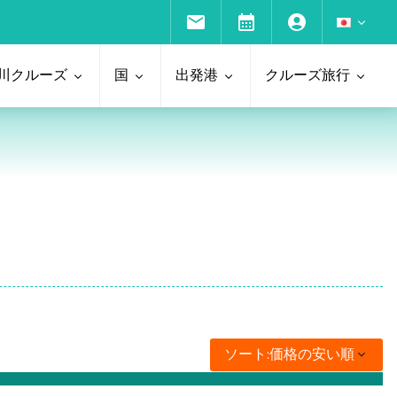
川クルーズ
国
出発港
クルーズ旅行
ソート:
価格の安い順