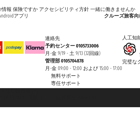
kie情報
保険ですか
アクセシビリティ方針
一緒に働きませんか
Androidアプリ
クルーズ旅客向
人工知
連絡先
予約センター 0105733006
月-金 9/19 - 土 9/13 (32回線)
管理部 0105704878
完璧な
月-金 09:00 - 12:00 および 15:00 - 17:00
無料サポート
専任サポート
 Taoticket ® は登録商標です
 6167/131601 - 保険 Unipol - 証券番号 206484182