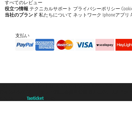
すべてのレビュー
役立つ情報
テクニカルサポート
プライバシーポリシー
Coo
当社のブランド
私たちについて
ネットワーク
Iphoneアプリ
支払い
Taoticket S.r.l. Via Brigata Liguria, 3/21 16121 Genova ©2007/2026 -
P.Iva 06206400720 - ジェノバ商工会議所登録 REA 433093 - Aut. Prov. n°
A portal of the
Taoticket
group