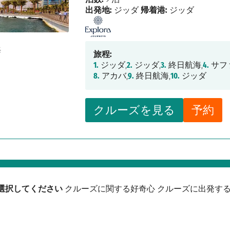
出発地:
ジッダ
帰着港:
ジッダ
旅程:
1.
ジッダ,
2.
ジッダ,
3.
終日航海,
4.
サフ
8.
アカバ,
9.
終日航海,
10.
ジッダ
クルーズを見る
予約
選択してください
クルーズに関する好奇心
クルーズに出発す