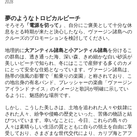
2028
夢のようなトロピカルビーチ
そろそろ
「電源を切って」
、自分にご褒美として十分な休
息をとる時期が来たと決心したなら、ヴァージン諸島への
クルーズのプロモーションを検討してください。
地理的に
大アンティル諸島と小アンティル諸島
を分けるこ
の群島は、透き通った海、深い森、きめ細かな白い砂浜が
美しいビーチで知られ、冬にはここで産卵する多くのカメ
にとって安全な住処となっています。ヴァージン諸島は、
熱帯の強風の影響で「船乗りの楽園」と称されており、こ
の地出身の有名バンド、プレッシャーの楽曲「ヴァージン
アイランド ナイス」のイメージと歌詞が明確に示してい
るように、魅惑的な場所です。
しかし、こうした美しさは、土地を追われた人々や奴隷に
された人々、紛争や侵略の歴史といった、苦痛の物語と結
びついています。幸いなことに、今日、これらの島々の
人々は素晴らしい生活の質とともに自らの領土を自由に享
受しており、さまざまな世代交代により、カリブ海とアフ