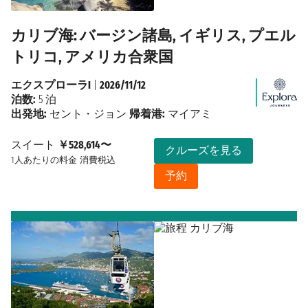
カリブ海: バージン諸島, イギリス, プエル
トリコ, アメリカ合衆国
エクスプローラI
|
2026/11/12
泊数:
5 泊
出発地:
セント・ジョン
帰着港:
マイアミ
スイート
￥528,614〜
クルーズを見る
1人あたりの料金
消費税込
予約