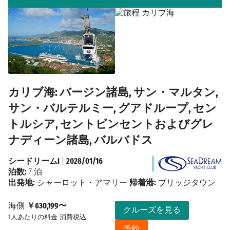
カリブ海: バージン諸島, サン・マルタン,
サン・バルテルミー, グアドループ, セン
トルシア, セントビンセントおよびグレ
ナディーン諸島, バルバドス
シードリームI
|
2028/01/16
泊数:
7 泊
出発地:
シャーロット・アマリー
帰着港:
ブリッジタウン
海側
￥630,199〜
クルーズを見る
1人あたりの料金
消費税込
予約