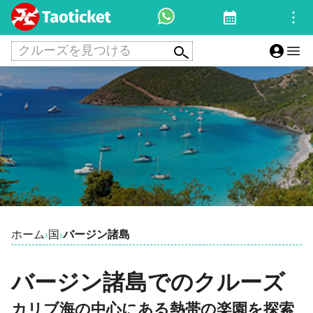
クルーズを見つける
ホーム
国
バージン諸島
›
›
バージン諸島でのクルーズ
カリブ海の中心にある熱帯の楽園を探索