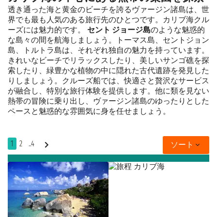
透き通った海と黄金のビーチを誇るヴァージン諸島は、世
界でも最も人気のある旅行先のひとつです。カリブ海クル
ーズには魅力的です。
セント ジョージ島
のような魅惑的
な島々の間を航海しましょう。トーマス島、セントジョン
島、トルトラ島は、それぞれ独自の魅力を持っています。
きれいなビーチでリラックスしたり、美しいサンゴ礁を探
索したり、緑豊かな植物の中に隠れた古代遺跡を発見した
りしましょう。クルーズ船では、快適さと贅沢なサービス
が融合し、特別な旅行体験を提供します。他に類を見ない
熱帯の冒険に乗り出し、ヴァージン諸島のゆったりとした
ペースと魅惑的な雰囲気に身を任せましょう。
1
2
..4
ソート