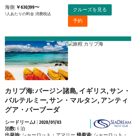
海側
￥630,199〜
クルーズを見る
1人あたりの料金
消費税込
予約
カリブ海: バージン諸島, イギリス, サン・
バルテルミー, サン・マルタン, アンティ
グア・バーブーダ
シードリームI
|
2028/01/03
泊数:
6 泊
出発地:
シャーロット・アマリー
帰着港:
シャーロット・