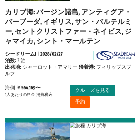
カリブ海: バージン諸島, アンティグア・
バーブーダ, イギリス, サン・バルテルミ
ー, セントクリストファー・ネイビス, ジ
ャマイカ, シント・マールテン
シードリームI
|
2028/02/27
泊数:
7 泊
出発地:
シャーロット・アマリー
帰着港:
フィリップスブ
ルフ
海側
￥564,169〜
クルーズを見る
1人あたりの料金
消費税込
予約