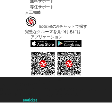
無料サポート
専任サポート
人工知能
TaoticketのAIチャットで探す
完璧なクルーズを見つけるには！
アプリケーション
Taoticket S.r.l. Via Brigata Liguria, 3/21 16121 Genova ©2007/2026 -
Taoticket ® は登録商標です
P.Iva 06206400720 - ジェノバ商工会議所登録 REA 433093 - Aut. Prov.
n° 6167/131601 - 保険 Unipol - 証券番号 206484182
A portal of the
Taoticket
group