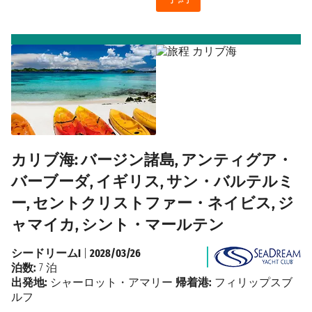
カリブ海: バージン諸島, アンティグア・
バーブーダ, イギリス, サン・バルテルミ
ー, セントクリストファー・ネイビス, ジ
ャマイカ, シント・マールテン
シードリームI
|
2028/03/26
泊数:
7 泊
出発地:
シャーロット・アマリー
帰着港:
フィリップスブ
ルフ