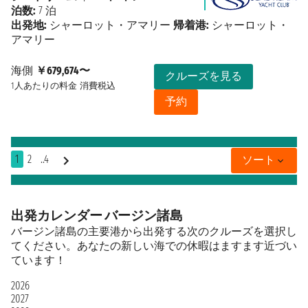
泊数:
7 泊
出発地:
シャーロット・アマリー
帰着港:
シャーロット・
アマリー
海側
￥679,674〜
クルーズを見る
1人あたりの料金
消費税込
予約
1
2
..4
ソート
出発カレンダー バージン諸島
バージン諸島の主要港から出発する次のクルーズを選択し
てください。あなたの新しい海での休暇はますます近づい
ています！
2026
2027