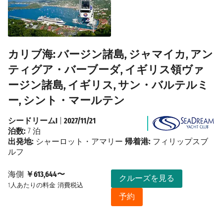
カリブ海: バージン諸島, ジャマイカ, アン
ティグア・バーブーダ, イギリス領ヴァ
ージン諸島, イギリス, サン・バルテルミ
ー, シント・マールテン
シードリームI
|
2027/11/21
泊数:
7 泊
出発地:
シャーロット・アマリー
帰着港:
フィリップスブ
ルフ
海側
￥613,644〜
クルーズを見る
1人あたりの料金
消費税込
予約