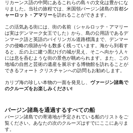
リカーンス語の中間にあるこれらの島々の文化は豊かにな
りました。当社の旅程では、米国領バージン諸島の首都
シ
ャーロット・アマリー
を訪れることができます。
この活気ある街には、街の名前（シャルロッテ・アマリー
は実はデンマーク女王でした）から、島の公用語であるデ
ンマーク語と英語のバイリンガル道路標識まで、デンマー
クの侵略の痕跡が今も数多く残っています。海から到着す
ると、丘の上に建つ黒ひげの城が見え、そこへ向かう人々
には息を呑むような街の景色が眺められます。また、この
地域の自然と芸術の遺産を展示する博物館を訪れることが
できるフォート クリスチャンへの訪問もお勧めします。
カリブ海の珍しい本物の一面を発見し、
ヴァージン諸島で
のクルーズをお楽しみください!
バージン諸島を通過するすべての船
バージン諸島での寄港地が予定されている船のリストをご
覧ください。あなたの次のクルーズはすでにここにありま
す。