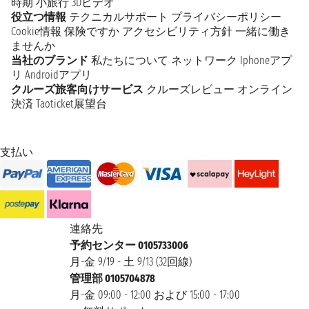
時期
小旅行
3Dビデオ
役立つ情報
テクニカルサポート
プライバシーポリシー
Cookie情報
保険ですか
アクセシビリティ方針
一緒に働き
ませんか
当社のブランド
私たちについて
ネットワーク
Iphoneアプ
リ
Androidアプリ
クルーズ旅客向けサービス
クルーズレビュー
オンライン
決済
Taoticket展望台
支払い
連絡先
予約センター 0105733006
月-金 9/19 - 土 9/13 (32回線)
管理部 0105704878
月-金 09:00 - 12:00 および 15:00 - 17:00