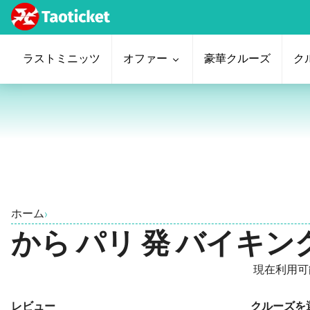
ラストミニッツ
オファー
豪華クルーズ
ク
ホーム
›
から パリ 発 バイキ
現在利用可
レビュー
クルーズを