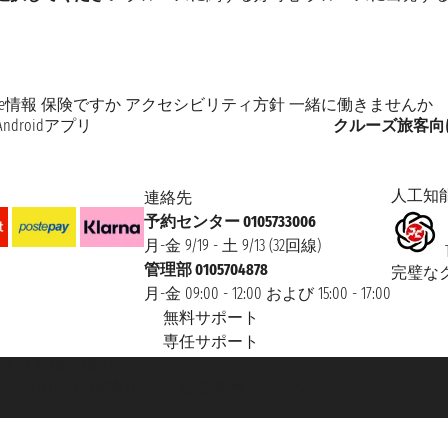
kie情報
保険ですか
アクセシビリティ方針
一緒に働きませんか
Androidアプリ
クルーズ旅客向
人工知
連絡先
予約センター 0105733006
月-金 9/19 - 土 9/13 (32回線)
管理部 0105704878
完璧な
月-金 09:00 - 12:00 および 15:00 - 17:00
無料サポート
専任サポート
 Taoticket ® は登録商標です
 6167/131601 - 保険 Unipol - 証券番号 206484182