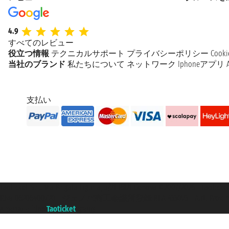
4.9
すべてのレビュー
役立つ情報
テクニカルサポート
プライバシーポリシー
Coo
当社のブランド
私たちについて
ネットワーク
Iphoneアプリ
支払い
Taoticket S.r.l. Via Brigata Liguria, 3/21 16121 Genova ©2007/2026 -
P.Iva 06206400720 - ジェノバ商工会議所登録 REA 433093 - Aut. Prov. n°
A portal of the
Taoticket
group