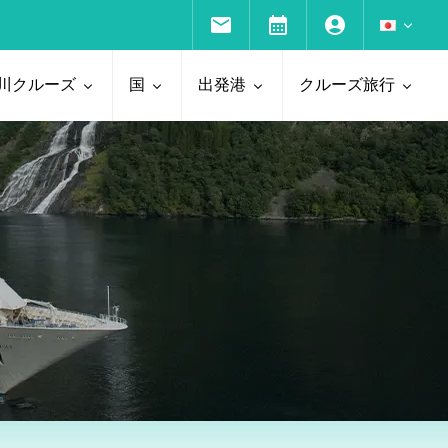
川クルーズ
国
出発港
クルーズ旅行