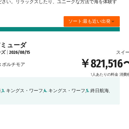
ださい。リラックスしたり、ユニークな方法で海を体験す
ソート:
最も近い出発
バミューダ
ーズ
|
2026/08/15
スイ
￥821,516
:
ボルチモア
1人あたりの料金
消費
,
3.
キングス・ワーフ,
4.
キングス・ワーフ,
5.
終日航海,