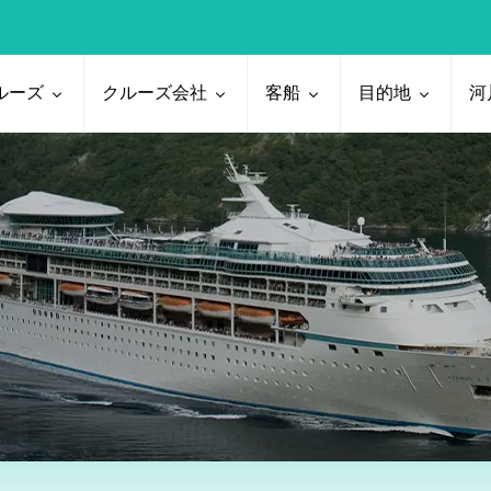
ルーズ
クルーズ会社
客船
目的地
河