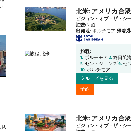
て、
北米: アメリカ合衆
ビジョン・オブ・ザ・シ
泊数:
9 泊
出発地:
ボルチモア
帰着港
旅程:
1.
ボルチモア,
2.
終日航海
5.
セントジョンズ,
6.
セン
10.
ボルチモア
クルーズを見る
予約
シ
北米: アメリカ合衆
ビジョン・オブ・ザ・シ
意見