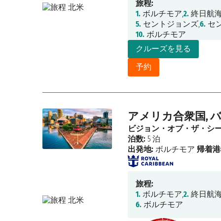
旅程:
1.
ボルチモア,
2.
終日航海
5.
セントジョンズ,
6.
セン
10.
ボルチモア
クルーズを見る
予約
アメリカ合衆国, 
ビジョン・オブ・ザ・シ
泊数:
5 泊
出発地:
ボルチモア
帰着港
旅程:
1.
ボルチモア,
2.
終日航海
6.
ボルチモア