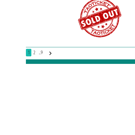
1
2
..9