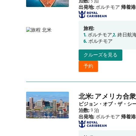
泊数:
5 泊
出発地:
ボルチモア
帰着港
旅程:
1.
ボルチモア,
2.
終日航海
6.
ボルチモア
クルーズを見る
予約
北米: アメリカ合衆
ビジョン・オブ・ザ・シ
泊数:
9 泊
出発地:
ボルチモア
帰着港