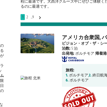
程に最適です。大西洋クルーズ中にぜひご体験く
るのに最適です。
1
2
..9
・
アメリカ合衆国, 
ビジョン・オブ・ザ・シ
の
泊数:
5 泊
る
出発地:
ボルチモア
帰着港
が
ラ
旅程:
ッ
1.
ボルチモア,
2.
終日航海
ム
6.
ボルチモア
限
日
の
な