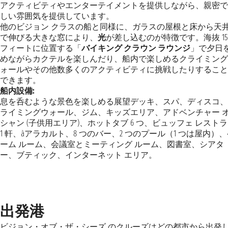
アクティビティやエンターテイメントを提供しながら、親密で
しい雰囲気を提供しています。
他のビジョン クラスの船と同様に、ガラスの屋根と床から天
で伸びる大きな窓により、
光
が差し込むのが特徴です。海抜 15
フィートに位置する「
バイキング クラウン ラウンジ
」で夕日
めながらカクテルを楽しんだり、船内で楽しめるクライミング
ォールやその他数多くのアクティビティに挑戦したりすること
できます。
船内設備:
息を呑むような景色を楽しめる展望デッキ、スパ、ディスコ、
ライミングウォール、ジム、キッズエリア、アドベンチャー 
シャン (子供用エリア)、ホットタブ 6 つ、ビュッフェ レスト
1 軒、àアラカルト、8 つのバー、2 つのプール（1 つは屋内）
ーム ルーム、会議室とミーティング ルーム、図書室、シアタ
ー、ブティック、インターネット エリア。
出発港
ビジョン・オブ・ザ・シーズ のクルーズはどの都市から出発