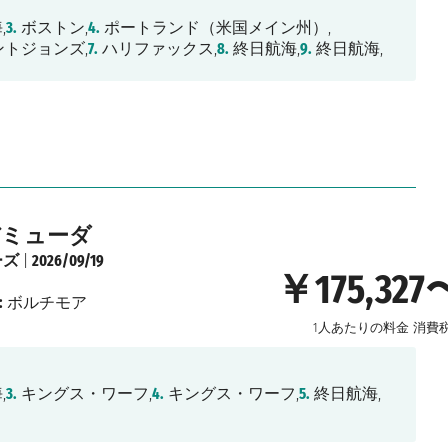
,
3.
ボストン,
4.
ポートランド（米国メイン州）,
トジョンズ,
7.
ハリファックス,
8.
終日航海,
9.
終日航海,
バミューダ
ーズ
|
2026/09/19
￥175,327
:
ボルチモア
1人あたりの料金
消費
,
3.
キングス・ワーフ,
4.
キングス・ワーフ,
5.
終日航海,