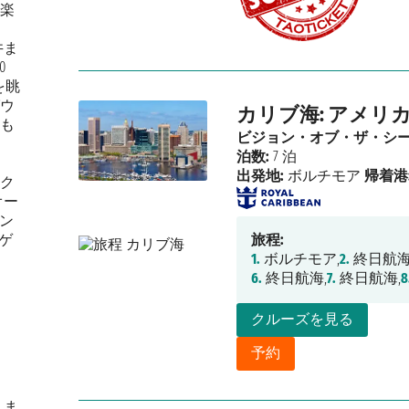
楽
井ま
0
を眺
ウ
カリブ海: アメリカ
も
ビジョン・オブ・ザ・シ
泊数:
7 泊
出発地:
ボルチモア
帰着港
ク
オー
ラン
、ゲ
旅程:
1.
ボルチモア,
2.
終日航海
6.
終日航海,
7.
終日航海,
8
クルーズを見る
予約
しま