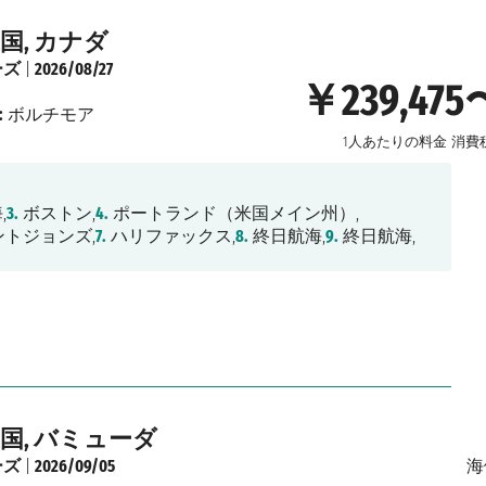
国, カナダ
ーズ
|
2026/08/27
￥239,475
:
ボルチモア
1人あたりの料金
消費
,
3.
ボストン,
4.
ポートランド（米国メイン州）,
トジョンズ,
7.
ハリファックス,
8.
終日航海,
9.
終日航海,
国, バミューダ
ーズ
|
2026/09/05
海