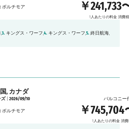
￥241,733
:
ボルチモア
1人あたりの料金
消費
,
3.
キングス・ワーフ,
4.
キングス・ワーフ,
5.
終日航海,
国, カナダ
ーズ
|
2026/09/10
バルコニー
￥745,70
:
ボルチモア
1人あたりの料金
消費