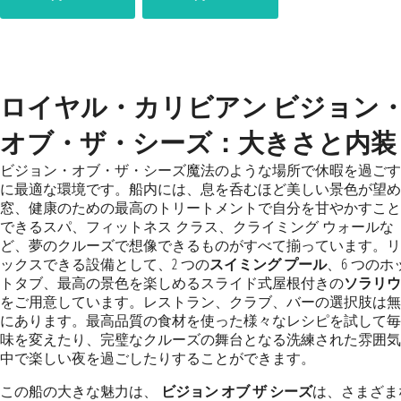
ロイヤル・カリビアン ビジョン
オブ・ザ・シーズ：大きさと内装
ビジョン・オブ・ザ・シーズ魔法のような場所で休暇を過ごす
に最適な環境です。船内には、息を呑むほど美しい景色が望め
窓、健康のための最高のトリートメントで自分を甘やかすこと
できるスパ、フィットネス クラス、クライミング ウォールな
ど、夢のクルーズで想像できるものがすべて揃っています。リ
ックスできる設備として、2 つの
スイミング プール
、6 つのホ
トタブ、最高の景色を楽しめるスライド式屋根付きの
ソラリウ
をご用意しています。レストラン、クラブ、バーの選択肢は無
にあります。最高品質の食材を使った様々なレシピを試して毎
味を変えたり、完璧なクルーズの舞台となる洗練された雰囲気
中で楽しい夜を過ごしたりすることができます。
この船の大きな魅力は、
ビジョン オブ ザ シーズ
は、さまざま