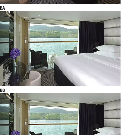
BA
BB