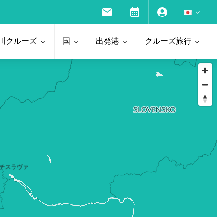
川クルーズ
国
出発港
クルーズ旅行
チスラヴァ