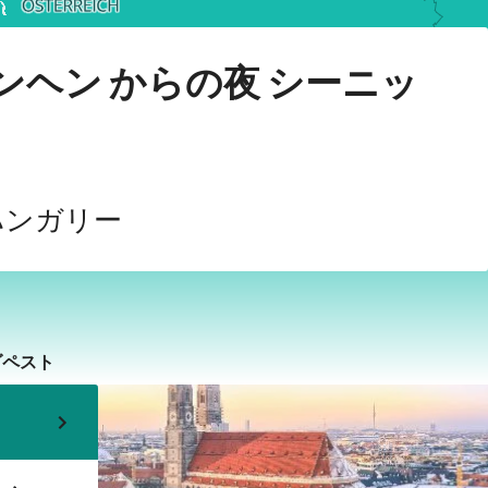
ール
ミュンヘン
2027年12月14日火曜日
›
›
ュンヘン からの夜 シーニッ
 ハンガリー
ダペスト