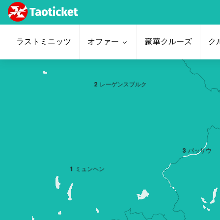
ラストミニッツ
オファー
豪華クルーズ
ク
2
レーゲンスブルク
3
パッサウ
1
ミュンヘン