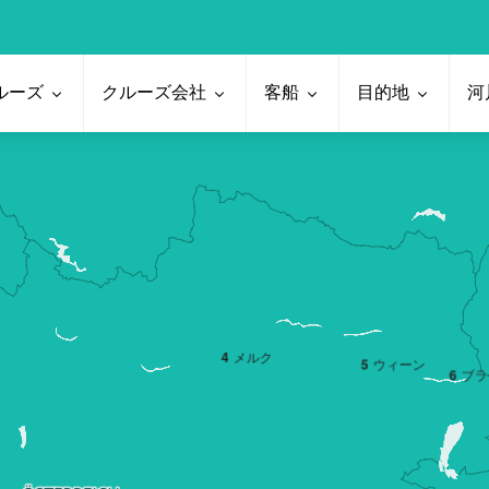
ルーズ
クルーズ会社
客船
目的地
河
4
メルク
5
ウィーン
6
ブラ