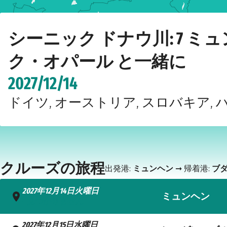
クルーズ会社
シーニック
ドナウ川
シーニック・オパ
Home
›
›
›
›
シーニック ドナウ川: 7 ミ
ク・オパール と一緒に
2027/12/14
ドイツ, オーストリア, スロバキア,
クルーズの旅程
出発港:
ミュンヘン
➞ 帰着港:
ブ
2027年12月14日火曜日
ミュンヘン
- 見つかりません
2027年12月15日水曜日