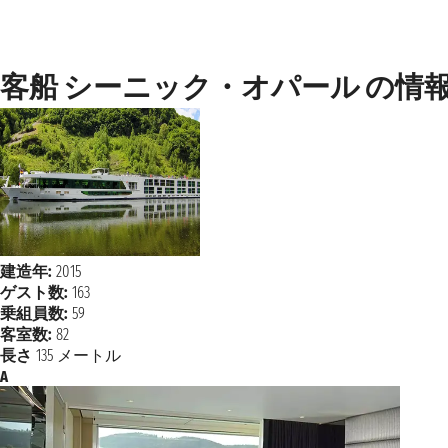
客船 シーニック・オパール の情
建造年:
2015
ゲスト数:
163
乗組員数:
59
客室数:
82
長さ
135 メートル
A