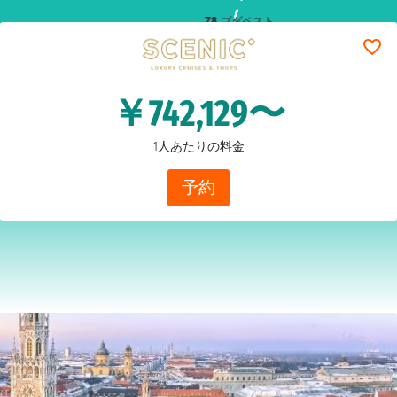
7
8
ブダペスト
￥742,129〜
1人あたりの料金
予約