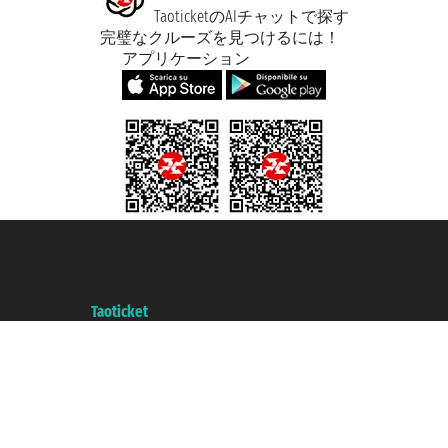
TaoticketのAIチャットで探す
完璧なクルーズを見つけるには！
アプリケーション
Taoticket S.r.l. Via Brigata Liguria, 3/21 16121 Genova ©2007/2026 -
Taoticket ® は登録商標です
P.Iva 06206400720 - ジェノバ商工会議所登録 REA 433093 - Aut. Prov.
n° 6167/131601 - 保険 Unipol - 証券番号 206484182
A portal of the
Taoticket
group