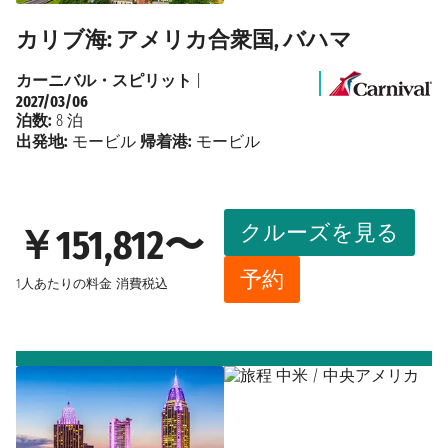
カリブ海: アメリカ合衆国, バハマ
カーニバル・スピリット
|
2027/03/06
泊数:
8 泊
出発地:
モービル
帰着港:
モービル
クルーズを見る
￥151,812〜
予約
1人あたりの料金
消費税込