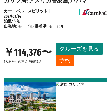
カリブ海: アメリカ合衆国, バハマ
カーニバル・スピリット
|
2027/03/14
泊数:
6 泊
出発地:
モービル
帰着港:
モービル
クルーズを見る
￥114,376〜
予約
1人あたりの料金
消費税込