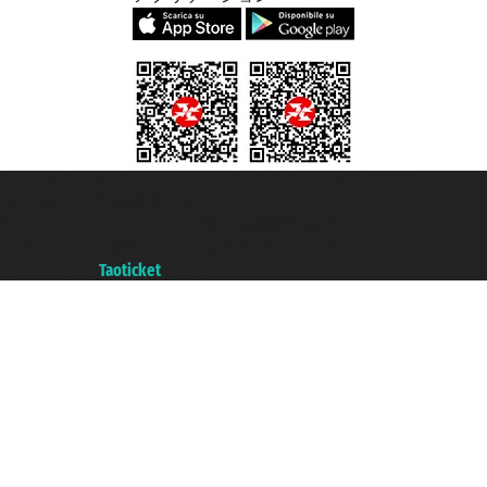
Taoticket S.r.l. Via Brigata Liguria, 3/21 16121 Genova ©2007/2026 -
Taoticket ® は登録商標です
P.Iva 06206400720 - ジェノバ商工会議所登録 REA 433093 - Aut. Prov.
n° 6167/131601 - 保険 Unipol - 証券番号 206484182
A portal of the
Taoticket
group