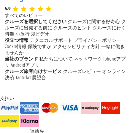
4.9
すべてのレビュー
クルーズを選択してください
クルーズに関する好奇心
ク
ルーズに出発する前に
クルーズのヒント
クルーズに行く
時期
小旅行
3Dビデオ
役立つ情報
テクニカルサポート
プライバシーポリシー
Cookie情報
保険ですか
アクセシビリティ方針
一緒に働き
ませんか
当社のブランド
私たちについて
ネットワーク
Iphoneアプ
リ
Androidアプリ
クルーズ旅客向けサービス
クルーズレビュー
オンライン
決済
Taoticket展望台
支払い
連絡先