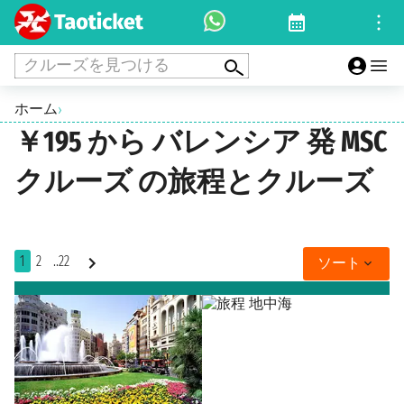
クルーズを見つける
ホーム
›
￥195 から バレンシア 発 MSC
クルーズ の旅程とクルーズ
1
2
..22
ソート