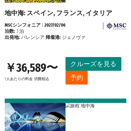
地中海: スペイン, フランス, イタリア
MSCシンフォニア
|
2027/02/06
泊数:
3 泊
出発地:
バレンシア
帰着港:
ジェノヴァ
クルーズを見る
￥36,589〜
予約
1人あたりの料金
消費税込