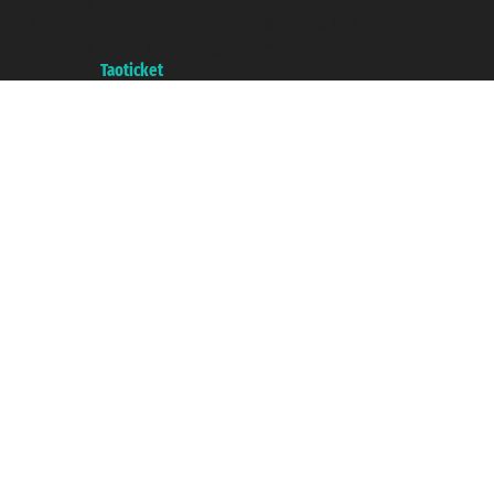
Taoticket ® は登録商標です
P.Iva 06206400720 - ジェノバ商工会議所登録 REA 433093 - Aut. Prov.
n° 6167/131601 - 保険 Unipol - 証券番号 206484182
A portal of the
Taoticket
group