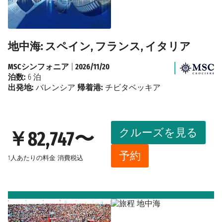
地中海: スペイン, フランス, イタリア
MSCシンフォニア
|
2026/11/20
泊数:
6 泊
出発地:
バレンシア
帰着港:
チビタベッキア
クルーズを見る
￥82,747〜
予約
1人あたりの料金
消費税込