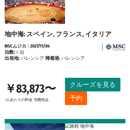
地中海: スペイン, フランス, イタリア
MSCムジカ
|
2027/11/04
泊数:
4 泊
出発地:
バレンシア
帰着港:
バレンシア
クルーズを見る
￥83,873〜
予約
1人あたりの料金
消費税込