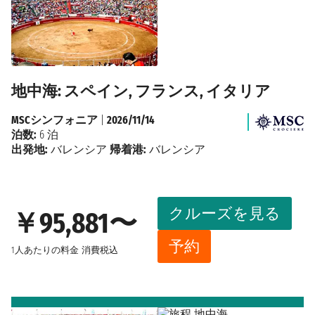
地中海: スペイン, フランス, イタリア
MSCシンフォニア
|
2026/11/14
泊数:
6 泊
出発地:
バレンシア
帰着港:
バレンシア
クルーズを見る
￥95,881〜
予約
1人あたりの料金
消費税込