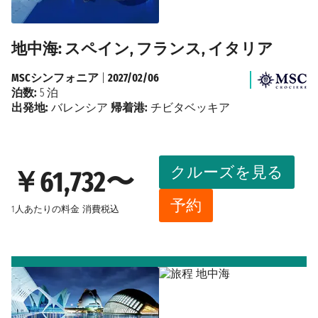
地中海: スペイン, フランス, イタリア
MSCシンフォニア
|
2027/02/06
泊数:
5 泊
出発地:
バレンシア
帰着港:
チビタベッキア
クルーズを見る
￥61,732〜
予約
1人あたりの料金
消費税込