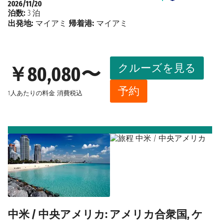
2026/11/20
泊数:
3 泊
出発地:
マイアミ
帰着港:
マイアミ
クルーズを見る
￥80,080〜
予約
1人あたりの料金
消費税込
中米 / 中央アメリカ: アメリカ合衆国, ケ