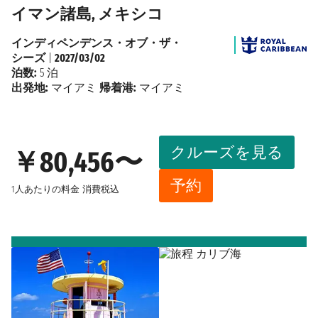
イマン諸島, メキシコ
インディペンデンス・オブ・ザ・
シーズ
|
2027/03/02
泊数:
5 泊
出発地:
マイアミ
帰着港:
マイアミ
クルーズを見る
￥80,456〜
予約
1人あたりの料金
消費税込