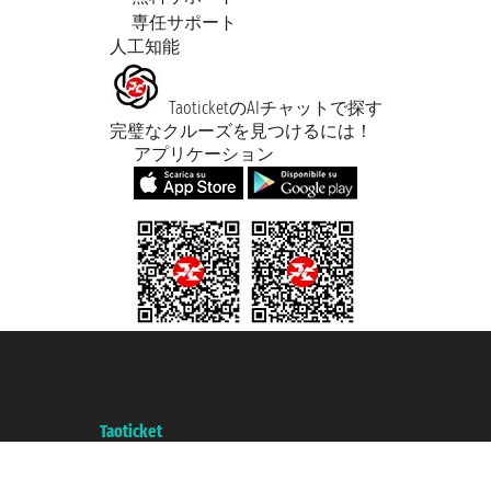
専任サポート
人工知能
TaoticketのAIチャットで探す
完璧なクルーズを見つけるには！
アプリケーション
Taoticket S.r.l. Via Brigata Liguria, 3/21 16121 Genova ©2007/2026 -
Taoticket ® は登録商標です
P.Iva 06206400720 - ジェノバ商工会議所登録 REA 433093 - Aut. Prov.
n° 6167/131601 - 保険 Unipol - 証券番号 206484182
A portal of the
Taoticket
group