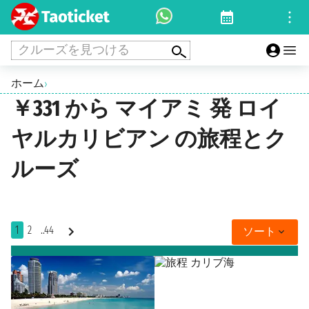
クルーズを見つける
ホーム
›
￥331 から マイアミ 発 ロイ
ヤルカリビアン の旅程とク
ルーズ
1
2
..44
ソート