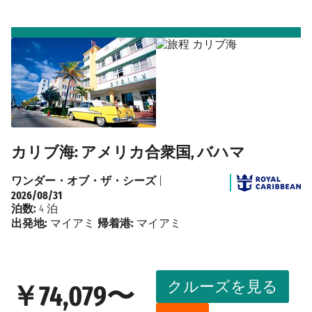
カリブ海: アメリカ合衆国, バハマ
ワンダー・オブ・ザ・シーズ
|
2026/08/31
泊数:
4 泊
出発地:
マイアミ
帰着港:
マイアミ
クルーズを見る
￥74,079〜