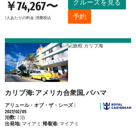
クルーズを見る
￥74,267〜
予約
1人あたりの料金
消費税込
カリブ海: アメリカ合衆国, バハマ
アリュール・オブ・ザ・シーズ
|
2027/02/05
泊数:
3 泊
出発地:
マイアミ
帰着港:
マイアミ