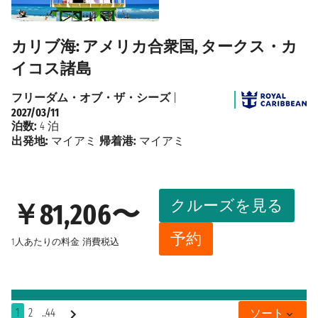
カリブ海: アメリカ合衆国, タークス・カ
イコス諸島
フリーダム・オブ・ザ・シーズ
|
2027/03/11
泊数:
4 泊
出発地:
マイアミ
帰着港:
マイアミ
クルーズを見る
￥81,206〜
予約
1人あたりの料金
消費税込
1
2
..44
ソート