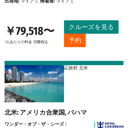
出発地:
マイアミ
帰着港:
マイアミ
クルーズを見る
￥79,518〜
予約
1人あたりの料金
消費税込
北米: アメリカ合衆国, バハマ
ワンダー・オブ・ザ・シーズ
|