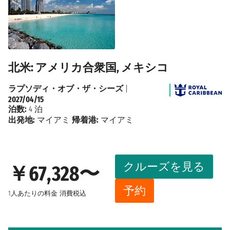
北米: アメリカ合衆国, メキシコ
ラプソディ・オブ・ザ・シーズ
|
2027/04/15
泊数:
4 泊
出発地:
マイアミ
帰着港:
マイアミ
クルーズを見る
￥67,328〜
予約
1人あたりの料金
消費税込