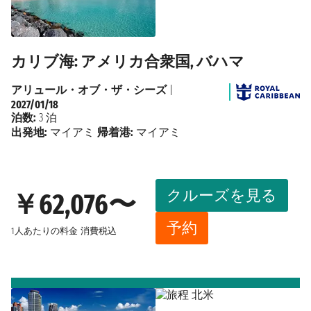
カリブ海: アメリカ合衆国, バハマ
アリュール・オブ・ザ・シーズ
|
2027/01/18
泊数:
3 泊
出発地:
マイアミ
帰着港:
マイアミ
クルーズを見る
￥62,076〜
予約
1人あたりの料金
消費税込