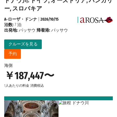
ドナウ川: ドイツ, オーストリア, ハンガリ
ー, スロバキア
A-ローザ・ドンナ
|
2026/10/15
泊数:
7 泊
出発地:
パッサウ
帰着港:
パッサウ
クルーズを見る
予約
海側
￥187,447〜
1人あたりの料金
消費税込