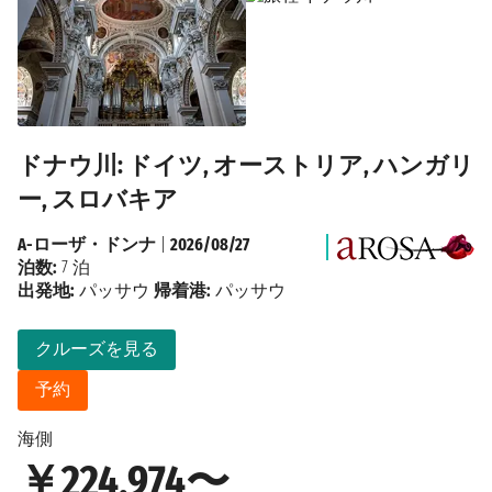
ドナウ川: ドイツ, オーストリア, ハンガリ
ー, スロバキア
A-ローザ・ドンナ
|
2026/08/27
泊数:
7 泊
出発地:
パッサウ
帰着港:
パッサウ
クルーズを見る
予約
海側
￥224,974〜