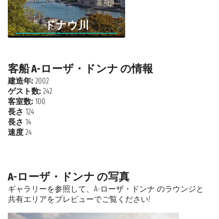
ドナウ川
客船 A-ローザ・ドンナ の情報
建造年:
2002
ゲスト数:
242
客室数:
100
長さ
124
長さ
14
速度
24
A-ローザ・ドンナ の写真
ギャラリーを参照して、A-ローザ・ドンナ のラウンジと
共有エリアをプレビューでご覧ください!