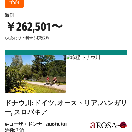
予約
海側
￥262,501〜
1人あたりの料金
消費税込
ドナウ川: ドイツ, オーストリア, ハンガリ
ー, スロバキア
A-ローザ・ドンナ
|
2026/10/01
泊数:
7 泊