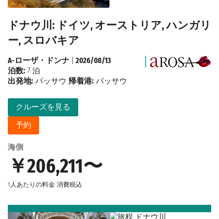
ドナウ川: ドイツ, オーストリア, ハンガリ
ー, スロバキア
A-ローザ・ドンナ
|
2026/08/13
泊数:
7 泊
出発地:
パッサウ
帰着港:
パッサウ
クルーズを見る
予約
海側
￥206,211〜
1人あたりの料金
消費税込