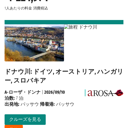
1人あたりの料金
消費税込
ドナウ川: ドイツ, オーストリア, ハンガリ
ー, スロバキア
A-ローザ・ドンナ
|
2026/09/10
泊数:
7 泊
出発地:
パッサウ
帰着港:
パッサウ
クルーズを見る