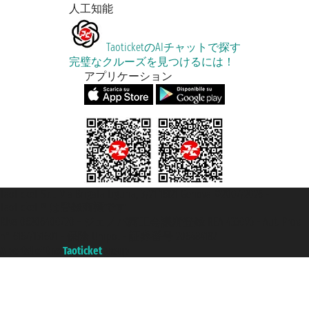
人工知能
TaoticketのAIチャットで探す
完璧なクルーズを見つけるには！
アプリケーション
Taoticket S.r.l. Via Brigata Liguria, 3/21 16121 Genova ©2007/2026 -
Taoticket ® は登録商標です
P.Iva 06206400720 - ジェノバ商工会議所登録 REA 433093 - Aut. Prov.
n° 6167/131601 - 保険 Unipol - 証券番号 206484182
A portal of the
Taoticket
group