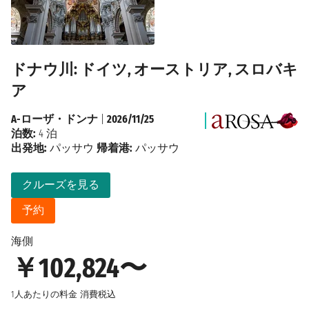
ドナウ川: ドイツ, オーストリア, スロバキ
ア
A-ローザ・ドンナ
|
2026/11/25
泊数:
4 泊
出発地:
パッサウ
帰着港:
パッサウ
クルーズを見る
予約
海側
￥102,824〜
1人あたりの料金
消費税込