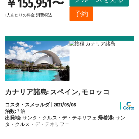
￥155,951〜
予約
1人あたりの料金
消費税込
カナリア諸島: スペイン, モロッコ
コスタ・スメラルダ
|
2027/03/08
泊数:
7 泊
出発地:
サンタ・クルス・デ・テネリフェ
帰着港:
サン
タ・クルス・デ・テネリフェ