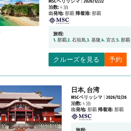
MSCベリッシマ
|
2026/12/22
泊数:
4 泊
出発地:
那覇
帰着港:
那覇
旅程:
1.
那覇,
2.
石垣島,
3.
基隆,
4.
宮古,
5.
那覇
クルーズを見る
予約
日本, 台湾
MSCベリッシマ
|
2026/12/26
泊数:
4 泊
出発地:
那覇
帰着港:
那覇
旅程: