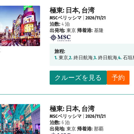
極東: 日本, 台湾
MSCベリッシマ
|
2026/11/21
泊数:
4 泊
出発地:
東京
帰着港:
基隆
旅程:
1.
東京,
2.
終日航海,
3.
終日航海,
4.
石垣
クルーズを見る
予約
極東: 日本, 台湾
MSCベリッシマ
|
2026/11/21
泊数:
6 泊
出発地:
東京
帰着港:
那覇