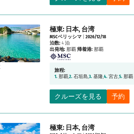
極東: 日本, 台湾
MSCベリッシマ
|
2026/12/18
泊数:
4 泊
出発地:
那覇
帰着港:
那覇
旅程:
1.
那覇,
2.
石垣島,
3.
基隆,
4.
宮古,
5.
那覇
クルーズを見る
予約
極東: 日本, 台湾