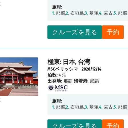
旅程:
1.
那覇,
2.
石垣島,
3.
基隆,
4.
宮古,
5.
那覇
クルーズを見る
予約
極東: 日本, 台湾
MSCベリッシマ
|
2026/12/14
泊数:
4 泊
出発地:
那覇
帰着港:
那覇
旅程:
1.
那覇,
2.
石垣島,
3.
基隆,
4.
宮古,
5.
那覇
クルーズを見る
予約