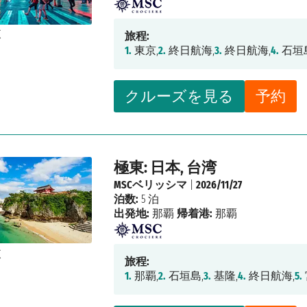
旅程:
1.
東京,
2.
終日航海,
3.
終日航海,
4.
石垣
クルーズを見る
予約
極東: 日本, 台湾
MSCベリッシマ
|
2026/11/27
泊数:
5 泊
出発地:
那覇
帰着港:
那覇
旅程:
1.
那覇,
2.
石垣島,
3.
基隆,
4.
終日航海,
5.