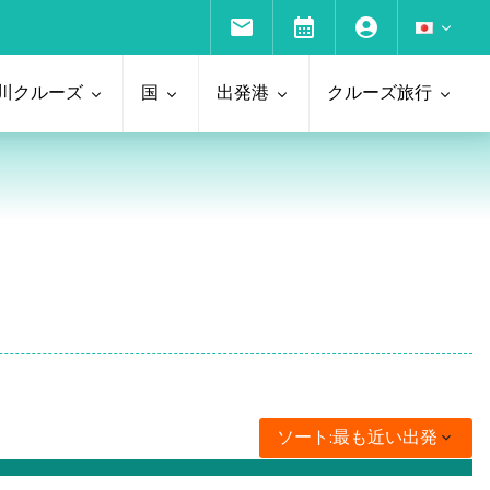
川クルーズ
国
出発港
クルーズ旅行
ソート:
最も近い出発