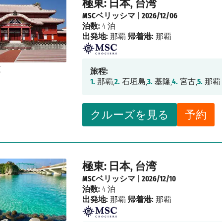
極東: 日本, 台湾
MSCベリッシマ
|
2026/12/06
泊数:
4 泊
出発地:
那覇
帰着港:
那覇
旅程:
1.
那覇,
2.
石垣島,
3.
基隆,
4.
宮古,
5.
那覇
クルーズを見る
予約
極東: 日本, 台湾
MSCベリッシマ
|
2026/12/10
泊数:
4 泊
出発地:
那覇
帰着港:
那覇