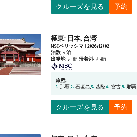
クルーズを見る
予約
極東: 日本, 台湾
MSCベリッシマ
|
2026/12/02
泊数:
4 泊
出発地:
那覇
帰着港:
那覇
旅程:
1.
那覇,
2.
石垣島,
3.
基隆,
4.
宮古,
5.
那覇
クルーズを見る
予約