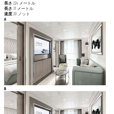
長さ
224 メートル
約 35 ヘクタールの庭園には、息を呑むほどの色彩豊
長さ
31 メートル
かな花々が咲き誇ります。都市èいつでもどこへでも
速度
20 ノット
行けるトラムで完璧につながっているので、車は家に
A
置いて、せいぜい
自転車をレンタル
しましょう!
都市の構造è示唆に富む水路網によって決定されま
す。 13 世紀に遡る歴史的中心部は、5 つの同心円状の
運河 (グラハテンゴルデル) に囲まれています。この運
河は、17 世紀に、独特で洗練された都市環境を創り出
すことを目的とした、大成功を収めた拡張プロジェク
トの一環として建設されました。
この地に、街の商人階級の人々が、特徴的な切妻屋根
の家々を建てました。これらの家々は明るい色彩と優
雅な装飾が施されており、そのロマンチックな特徴
は、絵のように美しい運河のオリーブ グリーンの水
面に映っています。
B