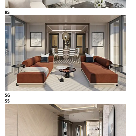
RS
SG
SS