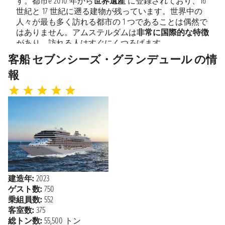
す。都市è 2010 年から
世界遺産
に登録されており、16
ボルドー
13:15 - 見つかりません
世紀と 17 世紀に遡る建物が残っています。世界中の
人々が最も多く訪れる都市の 1 つであることは偶然で
2026年10月4日日曜日
はありません。アムステルダムは
非常に国際的な特徴
ボルドー
見つかりません - 見つか
があり、訪れる人はすぐにくつろげます。
りません
客船 セブンシーズ・グランデュール の情
地元の人々は自転車での移動が好きなので、自転車道
を尊重するように注意してください。市内には芝生や
報
2026年10月5日月曜日
ボルドー
噴水のある
公園
もいくつかあり、夏には太陽と自然を
見つかりません - 15:00
満喫できます。都市è運河が流れており、その沿線に
はビールを楽しめる
典型的な小さな店
が点在していま
サン＝ジャ
す。選択肢は無限にあり、あなたを温かく迎えてくれ
2026年10月6日火曜日
ン＝ド＝リ
る地元の人々も頻繁に訪れます。
7:00 - 18:00
ュズ
間違いなく注目に値するのは
ゴッホ美術館
です。世界
中から観光客が訪れるこの美術館では、最も有名な画
終日航海
2026年10月7日水曜日
家の一人による膨大な作品コレクションを鑑賞できま
す。有名な。 4 月から 5 月にかけては、アムステルダ
2026年10月8日木曜日
建造年:
2023
ポルト
ムから約 40 km 離れた世界最大の
チューリップ園
、
キ
8:00 - 17:00
ゲスト数:
750
ューケンホフ
を訪れることもできます。市内の主要空
乗組員数:
552
港から直行するバスツアーが手配されます。この自然
客室数:
375
2026年10月9日金曜日
リスボン
の光景を楽しみましょう。
総トン数:
55,500 トン
7:00 17:00