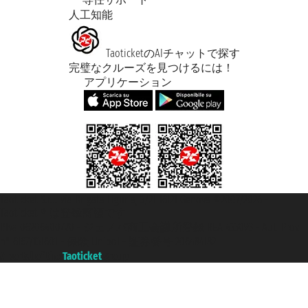
人工知能
TaoticketのAIチャットで探す
完璧なクルーズを見つけるには！
アプリケーション
Taoticket S.r.l. Via Brigata Liguria, 3/21 16121 Genova ©2007/2026 -
Taoticket ® は登録商標です
P.Iva 06206400720 - ジェノバ商工会議所登録 REA 433093 - Aut. Prov.
n° 6167/131601 - 保険 Unipol - 証券番号 206484182
A portal of the
Taoticket
group