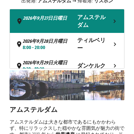
出発港:
アムステルダム
➞ 帰着港:
リスボン
アムステル
2026年9月27日日曜日
- 17:00
ダム
ティルベリ
2026年9月28日月曜日
8:00 - 20:00
ー
2026年9月29日火曜日
ダンケルク
8:30 - 18:30
2026年9月30日水曜日
パリ
12:45 - 見つかりません
2026年10月1日木曜日
パリ
アムステルダム
見つかりません - 23:00
終日航海
2026年10月2日金曜日
アムステルダムは;大きな都市であるにもかかわら
ず、特にリラックスした穏やかな雰囲気が魅力の街で
2026年10月3日土曜日