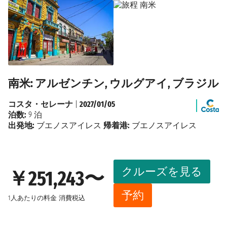
南米: アルゼンチン, ウルグアイ, ブラジル
コスタ・セレーナ
|
2027/01/05
泊数:
9 泊
出発地:
ブエノスアイレス
帰着港:
ブエノスアイレス
クルーズを見る
￥251,243〜
予約
1人あたりの料金
消費税込