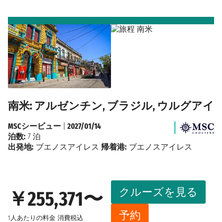
南米: アルゼンチン, ブラジル, ウルグアイ
MSCシービュー
|
2027/01/14
泊数:
7 泊
出発地:
ブエノスアイレス
帰着港:
ブエノスアイレス
クルーズを見る
￥255,371〜
予約
1人あたりの料金
消費税込