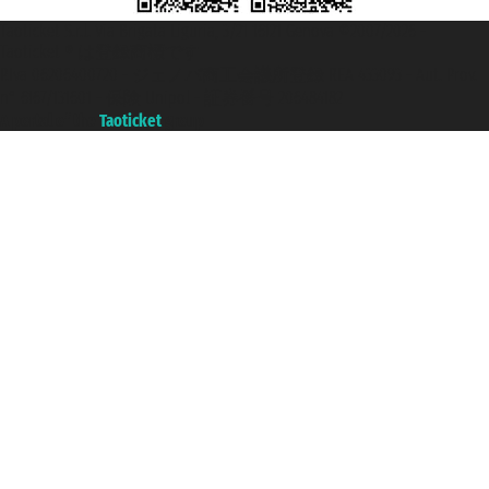
Taoticket S.r.l. Via Brigata Liguria, 3/21 16121 Genova ©2007/2026 -
Taoticket ® は登録商標です
P.Iva 06206400720 - ジェノバ商工会議所登録 REA 433093 - Aut. Prov.
n° 6167/131601 - 保険 Unipol - 証券番号 206484182
A portal of the
Taoticket
group