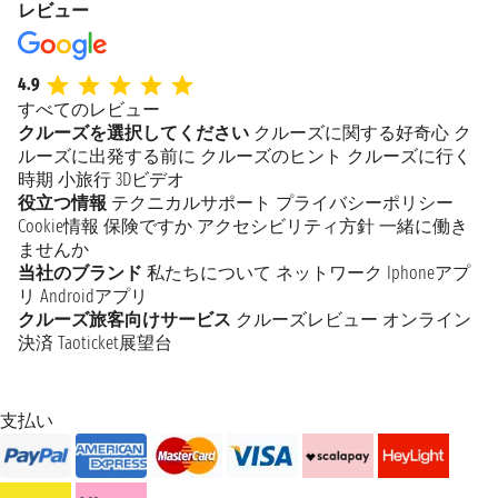
レビュー
4.9
すべてのレビュー
クルーズを選択してください
クルーズに関する好奇心
ク
ルーズに出発する前に
クルーズのヒント
クルーズに行く
時期
小旅行
3Dビデオ
役立つ情報
テクニカルサポート
プライバシーポリシー
Cookie情報
保険ですか
アクセシビリティ方針
一緒に働き
ませんか
当社のブランド
私たちについて
ネットワーク
Iphoneアプ
リ
Androidアプリ
クルーズ旅客向けサービス
クルーズレビュー
オンライン
決済
Taoticket展望台
支払い