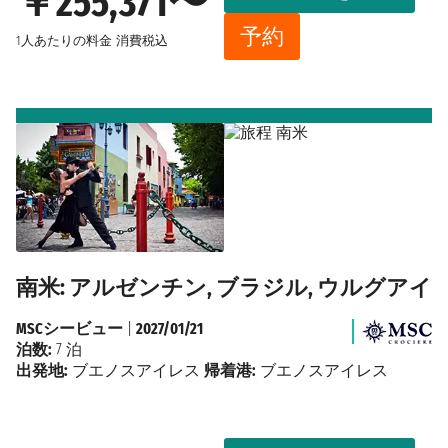
￥255,371〜
予約
1人あたりの料金
消費税込
南米: アルゼンチン, ブラジル, ウルグアイ
MSCシービュー
|
2027/01/21
泊数:
7 泊
出発地:
ブエノスアイレス
帰着港:
ブエノスアイレス