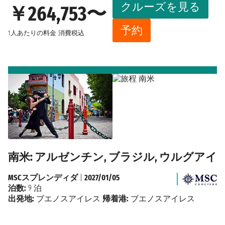
クルーズを見る
￥264,753〜
予約
1人あたりの料金
消費税込
南米: アルゼンチン, ブラジル, ウルグアイ
MSCスプレンディダ
|
2027/01/05
泊数:
9 泊
出発地:
ブエノスアイレス
帰着港:
ブエノスアイレス