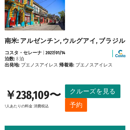
南米: アルゼンチン, ウルグアイ, ブラジル
コスタ・セレーナ
|
2027/01/14
泊数:
8 泊
出発地:
ブエノスアイレス
帰着港:
ブエノスアイレス
クルーズを見る
￥238,109〜
予約
1人あたりの料金
消費税込