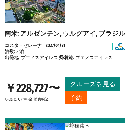
南米: アルゼンチン, ウルグアイ, ブラジル
コスタ・セレーナ
|
2027/01/31
泊数:
8 泊
出発地:
ブエノスアイレス
帰着港:
ブエノスアイレス
クルーズを見る
￥228,727〜
予約
1人あたりの料金
消費税込