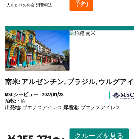
予約
1人あたりの料金
消費税込
南米: アルゼンチン, ブラジル, ウルグアイ
MSCシービュー
|
2027/01/28
泊数:
7 泊
出発地:
ブエノスアイレス
帰着港:
ブエノスアイレス
クルーズを見る