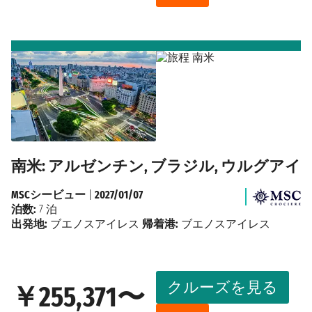
南米: アルゼンチン, ブラジル, ウルグアイ
MSCシービュー
|
2027/01/07
泊数:
7 泊
出発地:
ブエノスアイレス
帰着港:
ブエノスアイレス
クルーズを見る
￥255,371〜