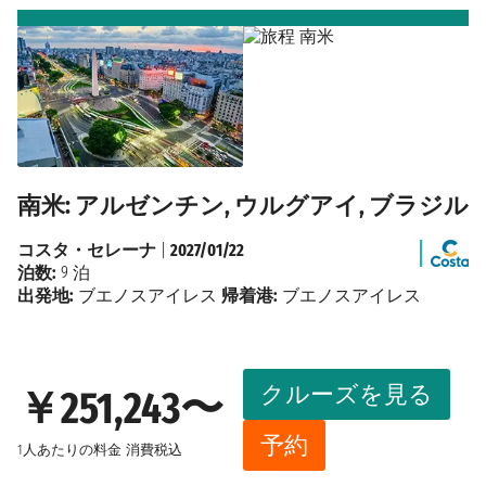
南米: アルゼンチン, ウルグアイ, ブラジル
コスタ・セレーナ
|
2027/01/22
泊数:
9 泊
出発地:
ブエノスアイレス
帰着港:
ブエノスアイレス
クルーズを見る
￥251,243〜
予約
1人あたりの料金
消費税込