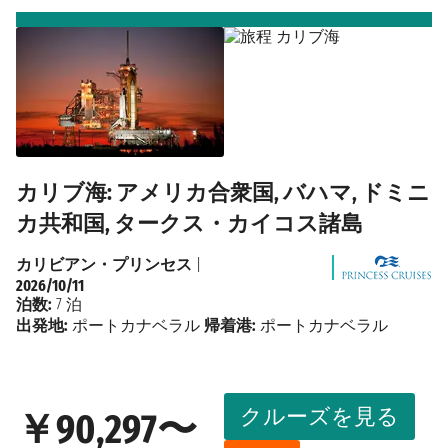
カリブ海: アメリカ合衆国, バハマ, ドミニ
カ共和国, タークス・カイコス諸島
カリビアン・プリンセス
|
2026/10/11
泊数:
7 泊
出発地:
ポートカナベラル
帰着港:
ポートカナベラル
クルーズを見る
￥90,297〜