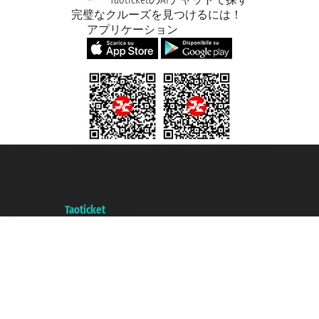
完璧なクルーズを見つけるには！
アプリケーション
Taoticket S.r.l. Via Brigata Liguria, 3/21 16121 Genova ©2007/2026 -
Taoticket ® は登録商標です
P.Iva 06206400720 - ジェノバ商工会議所登録 REA 433093 - Aut. Prov.
n° 6167/131601 - 保険 Unipol - 証券番号 206484182
A portal of the
Taoticket
group