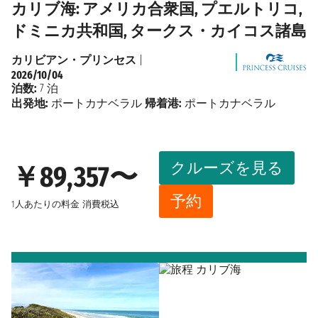
カリブ海: アメリカ合衆国, プエルトリコ,
ドミニカ共和国, タークス・カイコス諸島
カリビアン・プリンセス
|
2026/10/04
泊数:
7 泊
出発地:
ポートカナベラル
帰着港:
ポートカナベラル
クルーズを見る
￥89,357〜
予約
1人あたりの料金
消費税込