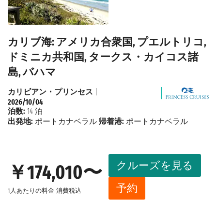
カリブ海: アメリカ合衆国, プエルトリコ,
ドミニカ共和国, タークス・カイコス諸
島, バハマ
カリビアン・プリンセス
|
2026/10/04
泊数:
14 泊
出発地:
ポートカナベラル
帰着港:
ポートカナベラル
クルーズを見る
￥174,010〜
予約
1人あたりの料金
消費税込