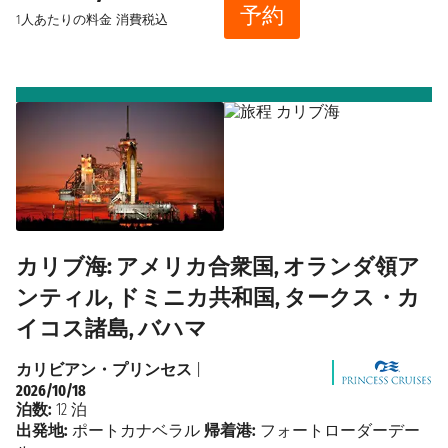
予約
1人あたりの料金
消費税込
カリブ海: アメリカ合衆国, オランダ領ア
ンティル, ドミニカ共和国, タークス・カ
イコス諸島, バハマ
カリビアン・プリンセス
|
2026/10/18
泊数:
12 泊
出発地:
ポートカナベラル
帰着港:
フォートローダーデー