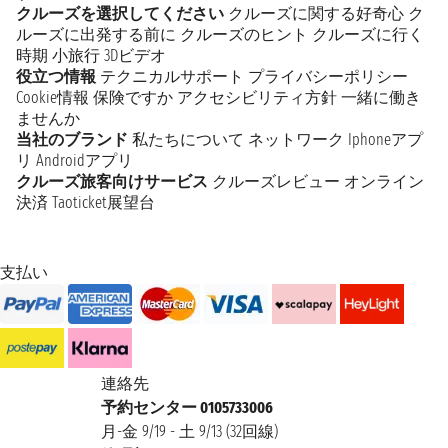
クルーズを選択してください
クルーズに関する好奇心
ク
ルーズに出発する前に
クルーズのヒント
クルーズに行く
時期
小旅行
3Dビデオ
役立つ情報
テクニカルサポート
プライバシーポリシー
Cookie情報
保険ですか
アクセシビリティ方針
一緒に働き
ませんか
当社のブランド
私たちについて
ネットワーク
Iphoneアプ
リ
Androidアプリ
クルーズ旅客向けサービス
クルーズレビュー
オンライン
決済
Taoticket展望台
支払い
連絡先
予約センター 0105733006
月-金 9/19 - 土 9/13 (32回線)