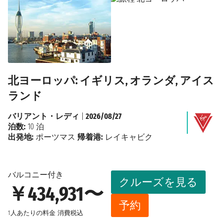
北ヨーロッパ: イギリス, オランダ, アイス
ランド
バリアント・レディ
|
2026/08/27
泊数:
10 泊
出発地:
ポーツマス
帰着港:
レイキャビク
バルコニー付き
クルーズを見る
￥434,931〜
予約
1人あたりの料金
消費税込