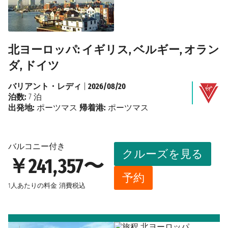
北ヨーロッパ: イギリス, ベルギー, オラン
ダ, ドイツ
バリアント・レディ
|
2026/08/20
泊数:
7 泊
出発地:
ポーツマス
帰着港:
ポーツマス
バルコニー付き
クルーズを見る
￥241,357〜
予約
1人あたりの料金
消費税込