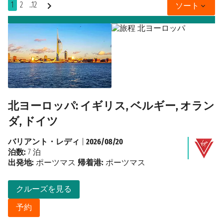
1
2
..12
ソート
北ヨーロッパ: イギリス, ベルギー, オラン
ダ, ドイツ
バリアント・レディ
|
2026/08/20
泊数:
7 泊
出発地:
ポーツマス
帰着港:
ポーツマス
クルーズを見る
予約