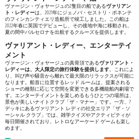
ヴァージン・ヴォヤージュの2隻目の船である
ヴァリアン
ト・レディー
は、2021年にジェノバ・セストリ・ポネンテ
のフィンカンティエリ造船所で竣工しました。この船は
2022年春に英国でデビューし、その後地中海に移動され、
夏の間中バルセロナを出航するクルーズを提供します。
ヴァリアント・レディー、エンターテイ
メント
ヴァージン・ヴォヤージュの真骨頂である
ヴァリアント・
レディーは、大人限定の旅行体験を提供します
。これによ
り、叫び声や騒音から離れて最大限のリラックスが可能に
なります。船首に位置するレッド ルームは、提案される
ショーの種類に応じて空間を変更できる多機能船内劇場で
す。エンターテイメントを楽しめるもうひとつの場所は、
景色が美しいナイトクラブ「ザ・マナー」です。一方、7
デッキにあるヴァリアント レディの社交エリア「ザ・ソ
ーシャル クラブ」では、雑学クイズやアクティビティが
毎日開催されており、レトロなアーケード ゲームも楽し
めます。