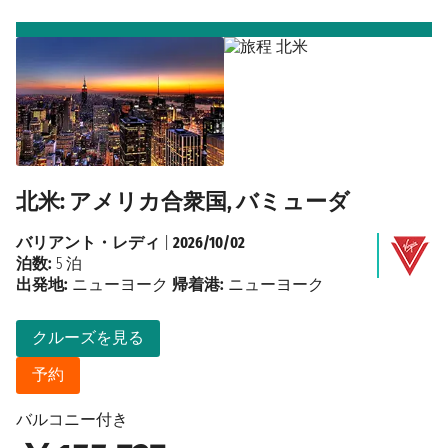
北米: アメリカ合衆国, バミューダ
バリアント・レディ
|
2026/10/02
泊数:
5 泊
出発地:
ニューヨーク
帰着港:
ニューヨーク
クルーズを見る
予約
バルコニー付き