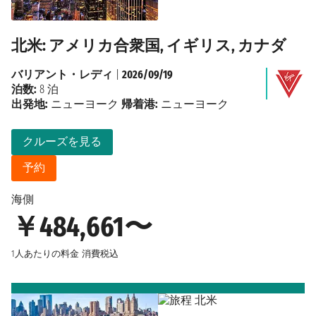
北米: アメリカ合衆国, イギリス, カナダ
バリアント・レディ
|
2026/09/19
泊数:
8 泊
出発地:
ニューヨーク
帰着港:
ニューヨーク
クルーズを見る
予約
海側
￥484,661〜
1人あたりの料金
消費税込