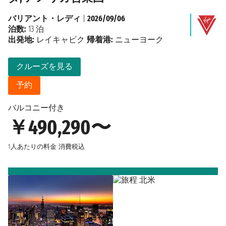
バリアント・レディ
|
2026/09/06
泊数:
13 泊
出発地:
レイキャビク
帰着港:
ニューヨーク
クルーズを見る
予約
バルコニー付き
￥490,290〜
1人あたりの料金
消費税込