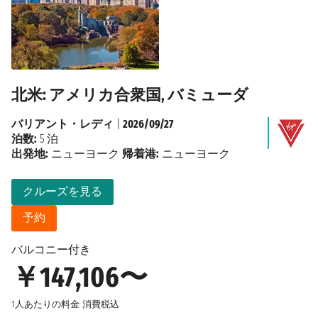
北米: アメリカ合衆国, バミューダ
バリアント・レディ
|
2026/09/27
泊数:
5 泊
出発地:
ニューヨーク
帰着港:
ニューヨーク
クルーズを見る
予約
バルコニー付き
￥147,106〜
1人あたりの料金
消費税込