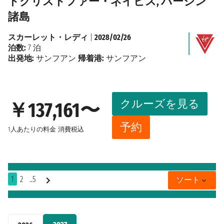
トクリストファー・ネイビス, バージン
諸島
スカーレット・レディ
|
2028/02/26
泊数:
7 泊
出発地:
サンフアン
帰着港:
サンフアン
クルーズを見る
￥137,161〜
予約
1人あたりの料金
消費税込
1
2
..5
ソート