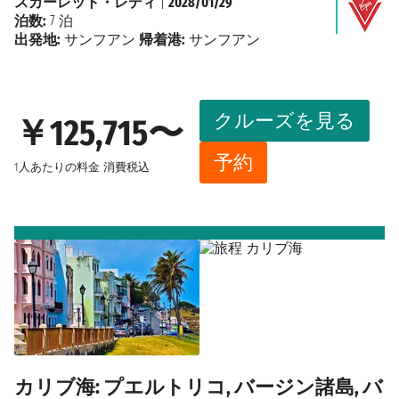
スカーレット・レディ
|
2028/01/29
泊数:
7 泊
出発地:
サンフアン
帰着港:
サンフアン
クルーズを見る
￥125,715〜
予約
1人あたりの料金
消費税込
カリブ海: プエルトリコ, バージン諸島, バ