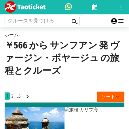
クルーズを見つける
ホーム
›
￥566 から サンフアン 発 ヴ
ァージン・ボヤージュ の旅
程とクルーズ
1
2
..5
ソート