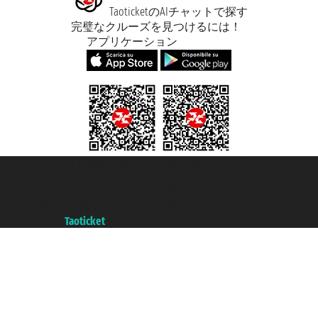
TaoticketのAIチャットで探す
完璧なクルーズを見つけるには！
アプリケーション
Taoticket S.r.l. Via Brigata Liguria, 3/21 16121 Genova ©2007/2026 -
Taoticket ® は登録商標です
P.Iva 06206400720 - ジェノバ商工会議所登録 REA 433093 - Aut. Prov.
n° 6167/131601 - 保険 Unipol - 証券番号 206484182
A portal of the
Taoticket
group