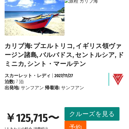
カリブ海: プエルトリコ, イギリス領ヴァ
ージン諸島, バルバドス, セントルシア, ド
ミニカ, シント・マールテン
スカーレット・レディ
|
2027/11/27
泊数:
7 泊
出発地:
サンフアン
帰着港:
サンフアン
クルーズを見る
￥125,715〜
予約
1人あたりの料金
消費税込