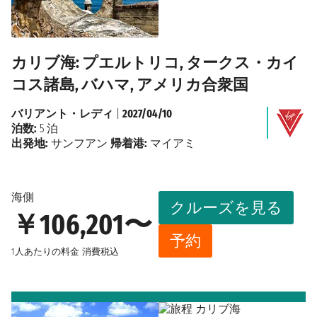
カリブ海: プエルトリコ, タークス・カイ
コス諸島, バハマ, アメリカ合衆国
バリアント・レディ
|
2027/04/10
泊数:
5 泊
出発地:
サンフアン
帰着港:
マイアミ
海側
クルーズを見る
￥106,201〜
予約
1人あたりの料金
消費税込