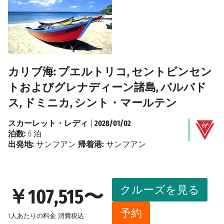
カリブ海: プエルトリコ, セントビンセン
トおよびグレナディーン諸島, バルバド
ス, ドミニカ, シント・マールテン
スカーレット・レディ
|
2028/01/02
泊数:
6 泊
出発地:
サンフアン
帰着港:
サンフアン
クルーズを見る
￥107,515〜
予約
1人あたりの料金
消費税込