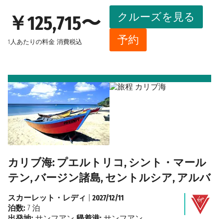
クルーズを見る
￥125,715〜
予約
1人あたりの料金
消費税込
カリブ海: プエルトリコ, シント・マール
テン, バージン諸島, セントルシア, アルバ
スカーレット・レディ
|
2027/12/11
泊数:
7 泊
出発地:
サンフアン
帰着港:
サンフアン