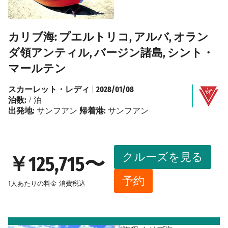
カリブ海: プエルトリコ, アルバ, オラン
ダ領アンティル, バージン諸島, シント・
マールテン
スカーレット・レディ
|
2028/01/08
泊数:
7 泊
出発地:
サンフアン
帰着港:
サンフアン
クルーズを見る
￥125,715〜
予約
1人あたりの料金
消費税込