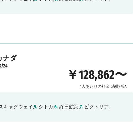
カナダ
9/24
￥128,862〜
1人あたりの料金
消費税込
スキャグウェイ,
5.
シトカ,
6.
終日航海,
7.
ビクトリア,