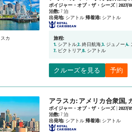
ボイジャー・オブ・ザ・シーズ
|
2027/0
泊数:
7 泊
出発地:
シアトル
帰着港:
シアトル
旅程:
1.
シアトル,
2.
終日航海,
3.
ジュノー,
4.
7.
ビクトリア,
8.
シアトル
クルーズを見る
予約
アラスカ: アメリカ合衆国, 
ボイジャー・オブ・ザ・シーズ
|
2027/0
泊数:
7 泊
出発地:
シアトル
帰着港:
シアトル