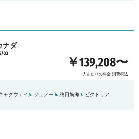
カナダ
5/03
￥139,208〜
1人あたりの料金
消費税込
キャグウェイ,
5.
ジュノー,
6.
終日航海,
7.
ビクトリア,