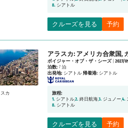
8.
シアトル
クルーズを見る
予約
アラスカ: アメリカ合衆国, 
ボイジャー・オブ・ザ・シーズ
|
2027/0
泊数:
7 泊
出発地:
シアトル
帰着港:
シアトル
旅程:
1.
シアトル,
2.
終日航海,
3.
ジュノー,
4.
8.
シアトル
クルーズを見る
予約