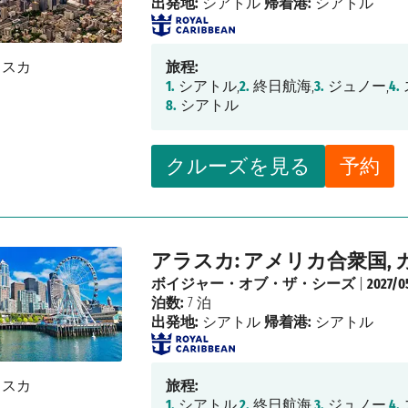
出発地:
シアトル
帰着港:
シアトル
旅程:
1.
シアトル,
2.
終日航海,
3.
ジュノー,
4.
8.
シアトル
クルーズを見る
予約
アラスカ: アメリカ合衆国, 
ボイジャー・オブ・ザ・シーズ
|
2027/0
泊数:
7 泊
出発地:
シアトル
帰着港:
シアトル
旅程:
1.
シアトル,
2.
終日航海,
3.
ジュノー,
4.