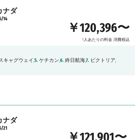
カナダ
5/14
￥120,396〜
1人あたりの料金
消費税込
スキャグウェイ,
5.
ケチカン,
6.
終日航海,
7.
ビクトリア,
カナダ
5/21
￥121,901〜