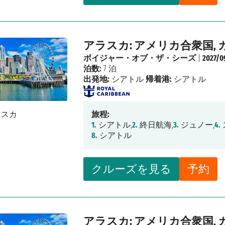
アラスカ: アメリカ合衆国, 
ボイジャー・オブ・ザ・シーズ
|
2027/0
泊数:
7 泊
出発地:
シアトル
帰着港:
シアトル
旅程:
1.
シアトル,
2.
終日航海,
3.
ジュノー,
4.
8.
シアトル
クルーズを見る
予約
アラスカ: アメリカ合衆国, 