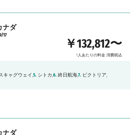
カナダ
9/17
￥132,812〜
1人あたりの料金
消費税込
スキャグウェイ,
5.
シトカ,
6.
終日航海,
7.
ビクトリア,
カナダ