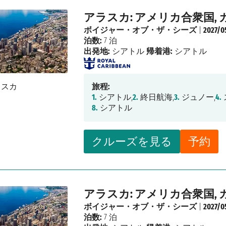
アラスカ: アメリカ合衆国, 
ボイジャー・オブ・ザ・シーズ
|
2027/0
泊数:
7 泊
出発地:
シアトル
帰着港:
シアトル
旅程:
1.
シアトル,
2.
終日航海,
3.
ジュノー,
4.
8.
シアトル
クルーズを見る
予約
アラスカ: アメリカ合衆国, 
ボイジャー・オブ・ザ・シーズ
|
2027/0
泊数:
7 泊