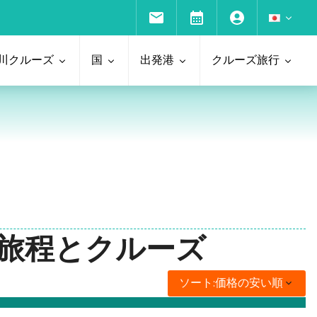
川クルーズ
国
出発港
クルーズ旅行
 の旅程とクルーズ
ソート:
価格の安い順