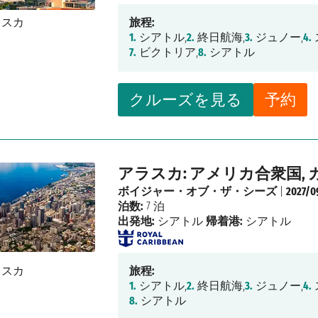
旅程:
1.
シアトル,
2.
終日航海,
3.
ジュノー,
4.
7.
ビクトリア,
8.
シアトル
クルーズを見る
予約
アラスカ: アメリカ合衆国, 
ボイジャー・オブ・ザ・シーズ
|
2027/0
泊数:
7 泊
出発地:
シアトル
帰着港:
シアトル
旅程:
1.
シアトル,
2.
終日航海,
3.
ジュノー,
4.
8.
シアトル