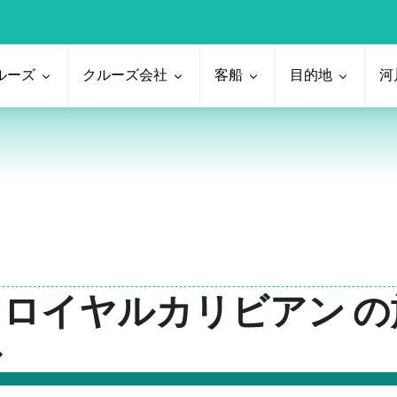
ルーズ
クルーズ会社
客船
目的地
河
 発 ロイヤルカリビアン