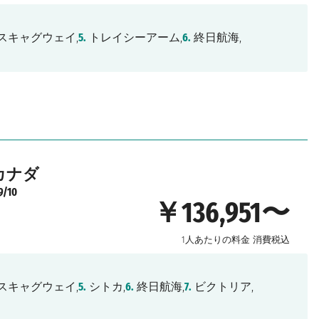
スキャグウェイ,
5.
トレイシーアーム,
6.
終日航海,
カナダ
9/10
￥136,951〜
1人あたりの料金
消費税込
スキャグウェイ,
5.
シトカ,
6.
終日航海,
7.
ビクトリア,