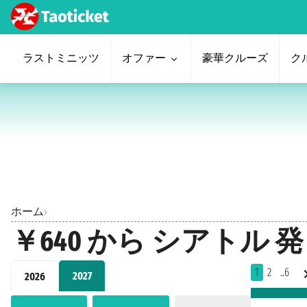
ラストミニッツ
オファー
豪華クルーズ
ク
ホーム
›
￥640 から シアトル
1
2
..6
2027
2026