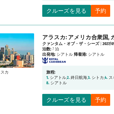
クルーズを見る
予約
アラスカ: アメリカ合衆国, 
クァンタム・オブ・ザ・シーズ
|
2027/0
泊数:
7 泊
出発地:
シアトル
帰着港:
シアトル
旅程:
1.
シアトル,
2.
終日航海,
3.
シトカ,
4.
ス
8.
シアトル
クルーズを見る
予約